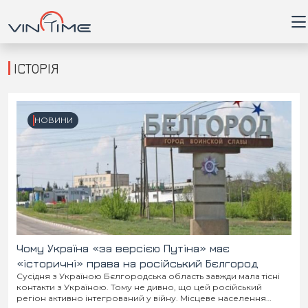
ІСТОРІЯ
Головна
НОВИНИ
Війна
Новини
Кримінал
Здоров'я
Чому Україна «за версією Путіна» має
«історичні» права на російський Бєлгород
Сусідня з Україною Бєлгородська область завжди мала тісні
Приватна думка
контакти з Україною. Тому не дивно, що цей російський
регіон активно інтегрований у війну. Місцеве населення