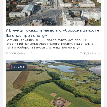
У Вінниці покажуть мальопис «Оборона Замостя.
Легенда про лопату»
Ввечері 9 грудня у Вінниці презентуватимуть перший
історичний мальопис Українського інституту національної
пам'яті «Оборона Замостя. Легенда про лопату».
Олеся Рудницька
7 грудня, 2021
НОВИНИ