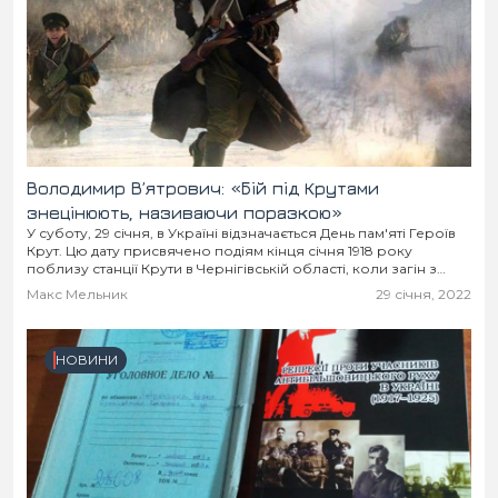
Володимир В’ятрович: «Бій під Крутами
знецінюють, називаючи поразкою»
У суботу, 29 січня, в Україні відзначається День пам'яті Героїв
Крут. Цю дату присвячено подіям кінця січня 1918 року
поблизу станції Крути в Чернігівській області, коли загін з
близько 400...
Макс Мельник
29 січня, 2022
НОВИНИ