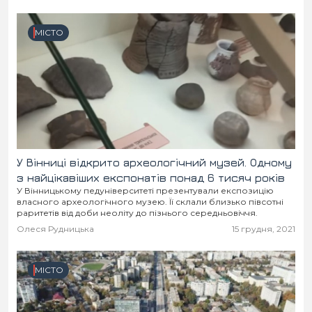
МІСТО
У Вінниці відкрито археологічний музей. Одному
з найцікавіших експонатів понад 6 тисяч років
У Вінницькому педуніверситеті презентували експозицію
власного археологічного музею. Її склали близько півсотні
раритетів від доби неоліту до пізнього середньовіччя.
Олеся Рудницька
15 грудня, 2021
МІСТО