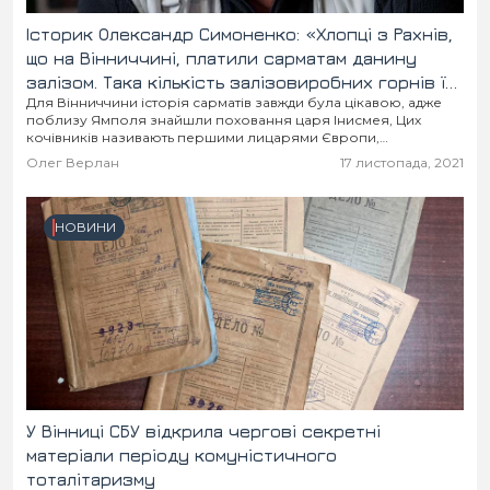
Історик Олександр Симоненко: «Хлопці з Рахнів,
що на Вінниччині, платили сарматам данину
залізом. Така кількість залізовиробних горнів їм
Для Вінниччини історія сарматів завжди була цікавою, адже
самим не була потрібна»
поблизу Ямполя знайшли поховання царя Інисмея, Цих
кочівників називають першими лицарями Європи,
натхненниками шляхти й козаків. Найвідоміший сарматолог
Олег Верлан
17 листопада, 2021
Олександр Симоненко розповів цікаві...
НОВИНИ
У Вінниці СБУ відкрила чергові секретні
матеріали періоду комуністичного
тоталітаризму