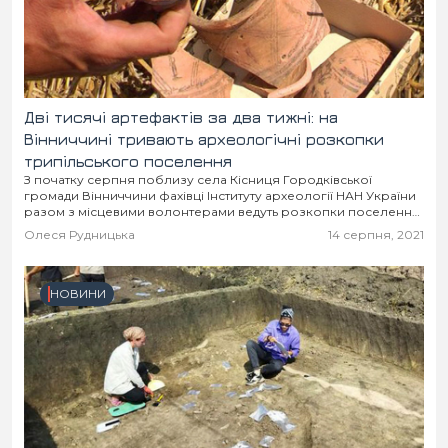
Дві тисячі артефактів за два тижні: на
Вінниччині тривають археологічні розкопки
трипільського поселення
З початку серпня поблизу села Кісниця Городківської
громади Вінниччини фахівці Інституту археології НАН України
разом з місцевими волонтерами ведуть розкопки поселення
трипільської культури, однієї з основних
Олеся Рудницька
14 серпня, 2021
давньоземлеробських культур кам’яно–мідної доби....
НОВИНИ