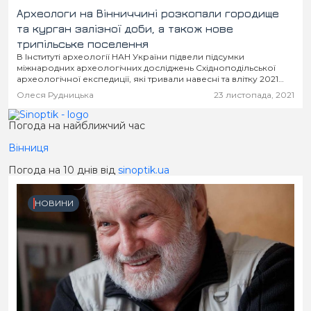
Археологи на Вінниччині розкопали городище
та курган залізної доби, а також нове
трипільське поселення
В Інституті археології НАН України підвели підсумки
міжнародних археологічних досліджень Східноподільської
археологічної експедиції, які тривали навесні та влітку 2021
року. Далеким до науки аматорам складно зрозуміти цінність
Олеся Рудницька
23 листопада, 2021
знахідок, проте фахівці...
Погода на найближчий час
Вінниця
Погода на 10 днів від
sinoptik.ua
НОВИНИ