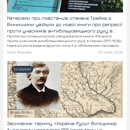
Матеріали про повстанців отамана Трейка з
Вінниччини увійшли до нової книги про репресії
проти учасників антибільшовицького руху в
Протягом чотирьох років створювалася книга «Репресії
Україні
проти учасників антибільшовицького руху в Україні (1917-1925)».
Нарешті вона видана друком, хоча й в обмеженим накладом. У
книзі зібрано матеріали про борців за незалежність...
Олег Верлан
22 січня, 2022
НОВИНИ
Засновник терміну «Україна-Русь» Володимир
Антонович народився 188 років тому на