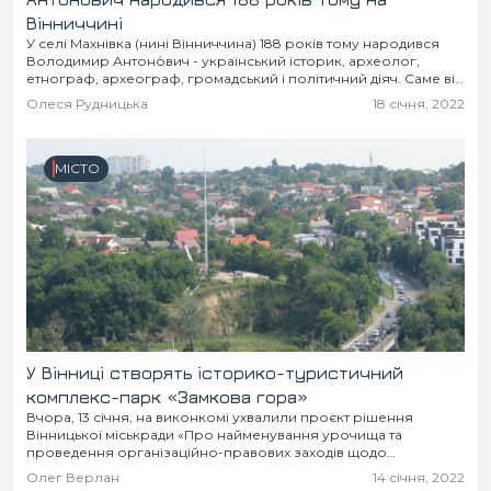
Вінниччині
У селі Махнівка (нині Вінниччина) 188 років тому народився
Володимир Антоно́вич - український історик, археолог,
етнограф, археограф, громадський і політичний діяч. Саме він
увів у науковий обіг термін «Україна-Русь».
Олеся Рудницька
18 січня, 2022
МІСТО
У Вінниці створять історико-туристичний
комплекс-парк «Замкова гора»
Вчора, 13 січня, на виконкомі ухвалили проєкт рішення
Вінницької міськради «Про найменування урочища та
проведення організаційно-правових заходів щодо
впорядкування та збереження території пам’ятки археології
Олег Верлан
14 січня, 2022
в м. Вінниці». Мова про Замкову...