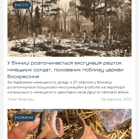
МІСТО
У Вінниці розпочинається ексгумація решток
німецьких солдат, похованих поблизу церкви
Воскресіння
За підтримки німецького уряду з 27 серпня у Вінниці
розпочнуться пошуково-ексгумаційні роботи на території
колишнього німецького цвинтаря часів Другої світової війни.
Розкопувати мають територію поблизу площі Стуса та
Олег Верлан
26 серпня, 2021
«каплички».
НОВИНИ