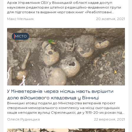
Архів Управління СБУ у Вінницькій області надав доступ
науковим редакторам штатної редакційно-видавничої групи
для підготовки та видання чергових книг «Реабілітовані
історією».
Макс Мельник
20 жовтня, 2021
МІСТО
У Мінветеранів через місяць мають вирішити
долю військового кладовища у Вінниці
Вінницькі атовці подали до Міністерства ветеранів проєкт
створення меморіального комплексу на місці сьогоднішніх
хащів неподалік вулиці Стреілецької, де у 1919-20-их роках під
час епідемії тифу ховали воїнів Української Галицької армії.
Олеся Рудницька
22 вересня, 2021