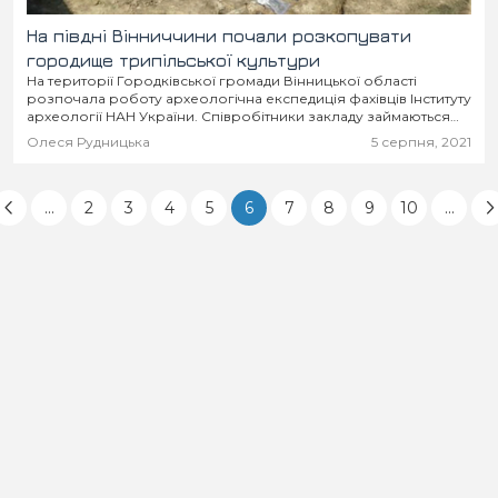
На півдні Вінниччини почали розкопувати
городище трипільської культури
На території Городківської громади Вінницької області
розпочала роботу археологічна експедиція фахівців Інституту
археології НАН України. Співробітники закладу займаються
розкопками поселення трипільської культури.
Олеся Рудницька
5 серпня, 2021
...
2
3
4
5
6
7
8
9
10
...