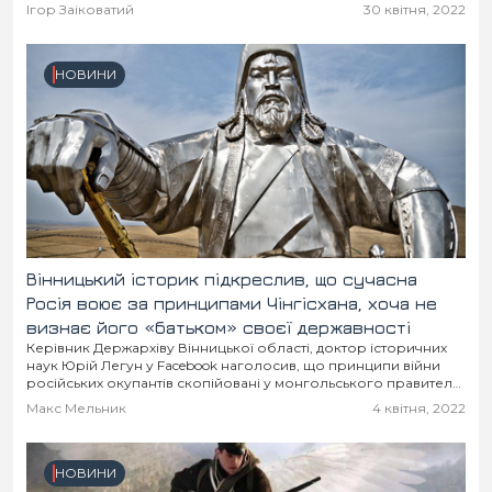
намагаються залякати бомбардуванням. Цієї ночі їх...
Місто
В кулуарах
Ігор Заіковатий
30 квітня, 2022
Життя
НОВИНИ
Історія
Відео
Спорт
Конфлікти
Контакти
Партнери
Футбол
Вінницький історик підкреслив, що сучасна
Спорт
Підписатись на нас у Telegram
Росія воює за принципами Чінгісхана, хоча не
визнає його «батьком» своєї державності
Керівник Держархіву Вінницької області, доктор історичних
наук Юрій Легун у Facebook наголосив, що принципи війни
російських окупантів скопійовані у монгольського правителя
Чінгізхана. І хоча саме він є батьком російської державності,...
Макс Мельник
4 квітня, 2022
НОВИНИ