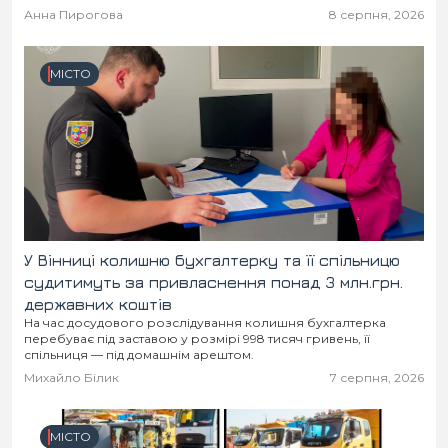
Місто
В кулуарах
Анна Пирогова
8 серпня, 2026
Життя
МІСТО
Історія
Відео
Спорт
Конфлікти
Контакти
Партнери
Футбол
Спорт
У Вінниці колишню бухгалтерку та її спільницю
Підписатись на нас у Telegram
судитимуть за привласнення понад 3 млн.грн.
державних коштів
На час досудового розслідування колишня бухгалтерка
перебуває під заставою у розмірі 998 тисяч гривень, її
спільниця — під домашнім арештом.
Михайло Білик
7 серпня, 2026
МІСТО