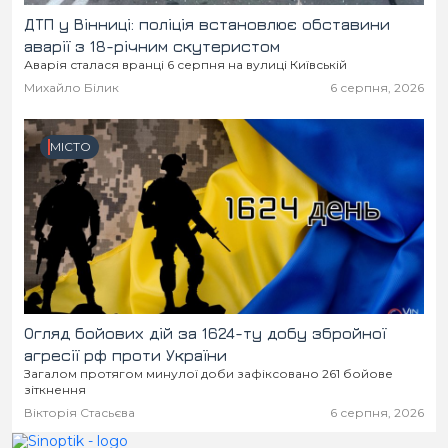
ДТП у Вінниці: поліція встановлює обставини
аварії з 18-річним скутеристом
Аварія сталася вранці 6 серпня на вулиці Київській
Михайло Білик
6 серпня, 2026
МІСТО
Огляд бойових дій за 1624-ту добу збройної
агресії рф проти України
Загалом протягом минулої доби зафіксовано 261 бойове
зіткнення
Вікторія Стасьєва
6 серпня, 2026