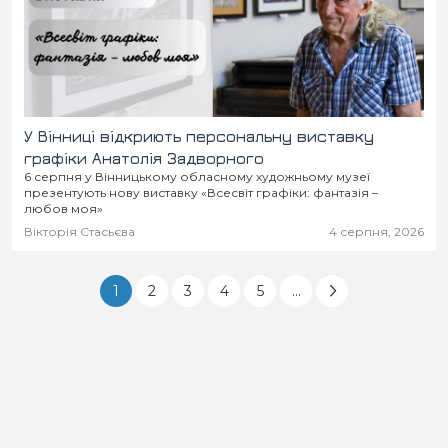
У Вінниці відкриють персональну виставку
графіки Анатолія Задворного
6 серпня у Вінницькому обласному художньому музеї
презентують нову виставку «Всесвіт графіки: фантазія –
любов моя»
Вікторія Стасьєва
4 серпня, 2026
1
2
3
4
5
...