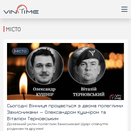
МІСТО
Головна
МІСТО
Війна
Новини
Кримінал
Здоров'я
Сьогодні Вінниця прощається з двома полеглими
Захисниками — Олександром Кушніром та
Віталієм Терновським
Приватна думка
Доземний уклін полеглим Захисникам! Щирі співчуття
родинам та друзям!