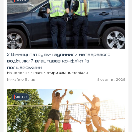
У Вінниці патрульні зупинили нетверезого
водія, який влаштував конфлікт із
поліцейськими
На чоловіка склали чотири адмінматеріали
Михайло Білик
5 серпня, 2026
МІСТО