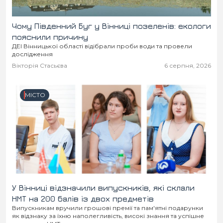
Чому Південний Буг у Вінниці позеленів: екологи
пояснили причину
ДЕІ Вінницької області відібрали проби води та провели
дослідження
Вікторія Стасьєва
6 серпня, 2026
МІСТО
У Вінниці відзначили випускників, які склали
НМТ на 200 балів із двох предметів
Випускникам вручили грошові премії та пам'ятні подарунки
як відзнаку за їхню наполегливість, високі знання та успішне