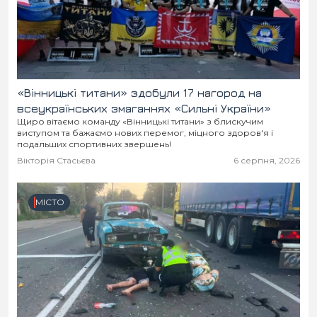
«Вінницькі титани» здобули 17 нагород на
всеукраїнських змаганнях «Сильні України»
Щиро вітаємо команду «Вінницькі титани» з блискучим
виступом та бажаємо нових перемог, міцного здоров'я і
подальших спортивних звершень!
Вікторія Стасьєва
6 серпня, 2026
МІСТО