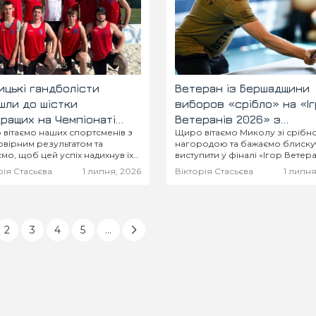
ицькі гандболісти
Ветеран із Бершадщини
шли до шістки
виборов «срібло» на «Іг
ращих на Чемпіонаті
Ветеранів 2026» з
вітаємо наших спортсменів з
Щиро вітаємо Миколу зі срібн
їни в Ужгороді
настільного тенісу та
вірним результатом та
нагородою та бажаємо блиску
пройшов у фінал
мо, щоб цей успіх надихнув їх
виступити у фіналі «Ігор Ветера
ві великі перемоги!
2026» і здобути заслужену
рія Стасьєва
1 липня, 2026
Вікторія Стасьєва
1 липня
перемогу!
2
3
4
5
...