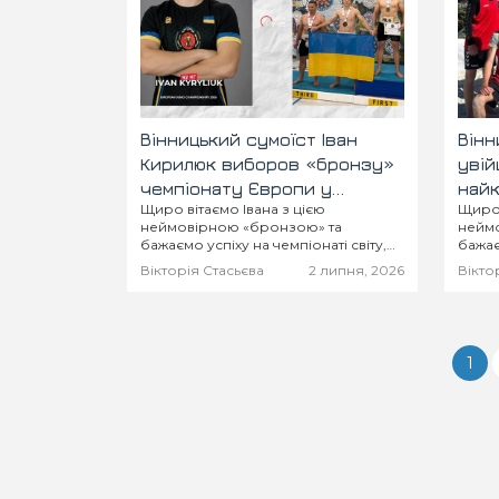
Вінницький сумоїст Іван
Вінн
Кирилюк виборов «бронзу»
увій
чемпіонату Європи у
найк
Щиро вітаємо Івана з цією
Щиро 
Шотландії
Укра
неймовірною «бронзою» та
неймо
бажаємо успіху на чемпіонаті світу,
бажає
де, ми віримо, він підкорить вершину
на но
Вікторія Стасьєва
2 липня, 2026
Вікто
і здобуде заслужене золото!
1