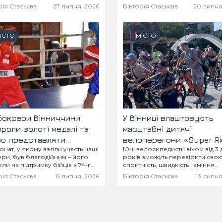
великого та переможного шля
рія Стасьєва
27 липня, 2026
Вікторія Стасьєва
20 липня
світових рингах!
ІСТО
МІСТО
боксери Вінниччини
У Вінниці влаштовують
роли золоті медалі та
масштабні дитячі
во представляти
велоперегони «Super Rid
онат, у якому взяли участь наші
Юні велосипедисти віком від 3 
сть на Чемпіонаті
твоя перша супергонка
ри, був благодійним – його
років зможуть перевірити сво
їни
ли на підтримку бійців з 74-го
спритність, швидкість і вміння
мого розвідувального
впевнено керувати байком!
рія Стасьєва
15 липня, 2026
Вікторія Стасьєва
13 липня
ьйону!