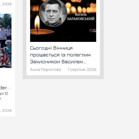
ху на
, 2026
Сьогодні Вінниця
прощається із полеглим
Захисником Василем
Барановським "Шторм"
Анна Пирогова
1 серпня, 2026
er:
до 12
»
ю
, 2026