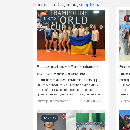
Погода на 10 днів від
sinoptik.ua
МІСТО
М
Вінницькі акробати війшли
Воле
до топ найкращих на
ліце
міжнародних змаганнях у
всеу
Щиро вітаємо наших талановитих
Щиро 
Португалії
«Плі
акробатів та їхніх неймовірних
цією
тренерів із чудовими результатами!
бажає
перши
Вікторія Стасьєва
8 липня, 2026
Вікто
спорт
МІСТО
М