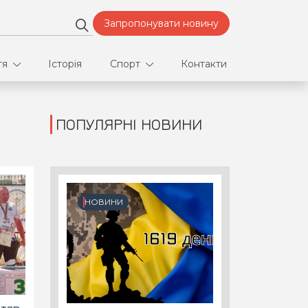
Запропонувати новину
тя
Історія
Спорт
Контакти
ПОПУЛЯРНІ НОВИНИ
део
Футбол
нфлікти
ртнери
НОВИНИ
орт