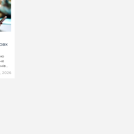
рах
ою
че
нів
, 2026