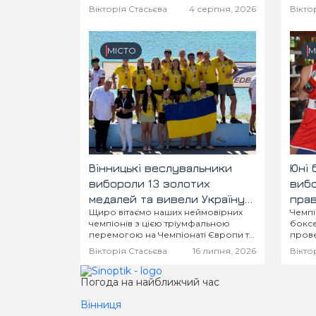
Вікторія Стасьєва
4 серпня, 2026
Вікто
МІСТО
М
Вінницькі веслувальники
Юні 
вибороли 13 золотих
вибо
медалей та вивели Україну
пра
Щиро вітаємо наших неймовірних
Чемпі
на перше місце в Чемпіонаті
обла
чемпіонів з цією тріумфальною
боксе
Європи
Укра
перемогою на Чемпіонаті Європи та
прове
бажаємо ніколи не зупинятися на
окре
Вікторія Стасьєва
16 липня, 2026
Вікто
досягнутому і надалі так само гордо
батал
прославляти Україну на весь світ!
Погода на найближчий час
Вінниця