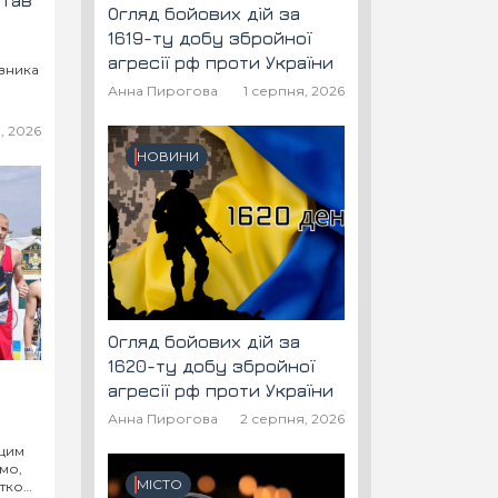
став
Огляд бойових дій за
1619-ту добу збройної
агресії рф проти України
авника
Анна Пирогова
1 серпня, 2026
, 2026
НОВИНИ
Огляд бойових дій за
1620-ту добу збройної
агресії рф проти України
Анна Пирогова
2 серпня, 2026
 цим
мо,
МІСТО
атком