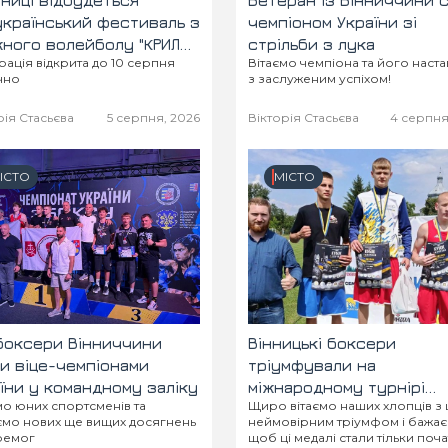
нниці відбудеться
Ветеран із Вінниччини 
країнський фестиваль з
чемпіоном України зі
ного волейболу "КРИЛА
стрільби з лука
ита до 10 серпня
Вітаємо чемпіона та його наст
МОГИ!"
чно
з заслуженим успіхом!
рія Стасьєва
5 серпня, 2026
Вікторія Стасьєва
4 серпня
ІСТО
МІСТО
боксери Вінниччини
Вінницькі боксери
и віце-чемпіонами
тріумфували на
їни у командному заліку
міжнародному турнірі
мо юних спортсменів та
Щиро вітаємо наших хлопців з
«Кубок Галичини» та
мо нових ще вищих досягнень
неймовірним тріумфом і бажає
вибороли сім нагород
ремог
щоб ці медалі стали тільки поч