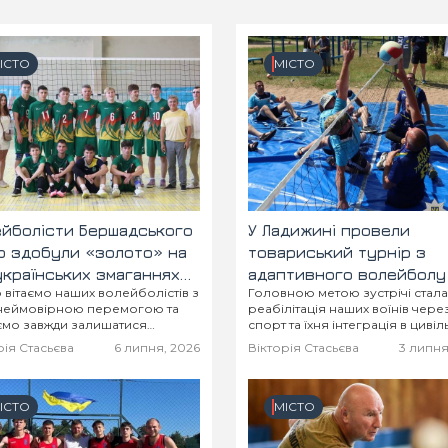
ІСТО
МІСТО
йболісти Бершадського
У Ладижині провели
ю здобули «золото» на
товариський турнір з
країнських змаганнях
адаптивного волейболу
вітаємо наших волейболістів з
Головною метою зустрічі стала
ч-о-пліч»
захисників України
 неймовірною перемогою та
реабілітація наших воїнів чере
мо завжди залишатися
спорт та їхня інтеграція в цивіл
ми та легко підкорювати нові
життя
рія Стасьєва
6 липня, 2026
Вікторія Стасьєва
3 липня
ивні вершини!
ІСТО
МІСТО