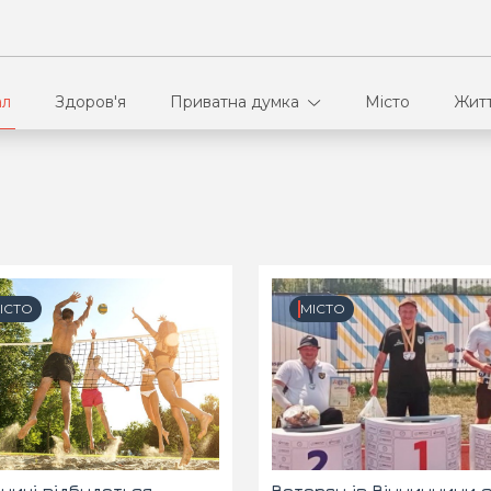
ал
Здоров'я
Приватна думка
Місто
Жит
В кулуарах
Ві
Ко
ІСТО
МІСТО
Па
Сп