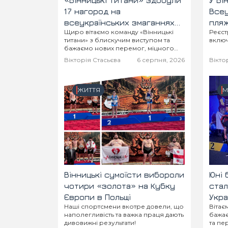
«Вінницькі титани» здобули
У Ві
17 нагород на
Всеу
всеукраїнських змаганнях
пляж
Щиро вітаємо команду «Вінницькі
Реєстрація відкр
«Сильні України»
ПЕРЕ
титани» з блискучим виступом та
вклю
бажаємо нових перемог, міцного
здоров'я і подальших спортивних
Вікторія Стасьєва
6 серпня, 2026
Вікто
звершень!
ЖИТТЯ
М
Вінницькі сумоїсти вибороли
Юні 
чотири «золота» на Кубку
стал
Європи в Польщі
Укра
Наші спортсмени вкотре довели, що
Вітає
наполегливість та важка праця дають
бажає
дивовижні результати!
та пе