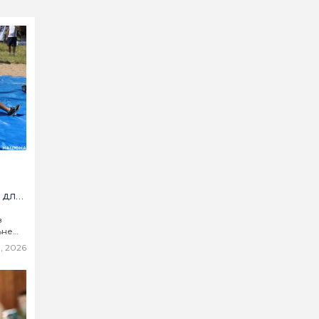
 для
з
ьне
, 2026