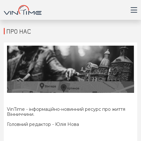
ПРО НАС
Головна
Війна
Новини
Кримінал
VinTime - інформаційно-новинний ресурс про життя
Здоров'я
Вінниччини.
Головний редактор - Юлія Нова
Приватна думка