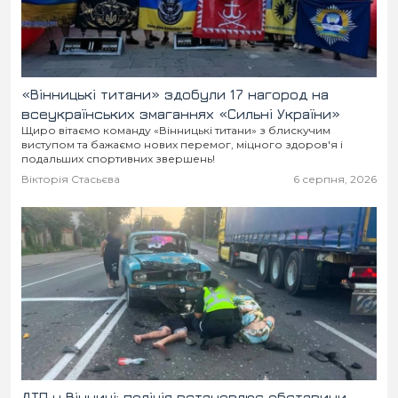
«Вінницькі титани» здобули 17 нагород на
всеукраїнських змаганнях «Сильні України»
Щиро вітаємо команду «Вінницькі титани» з блискучим
виступом та бажаємо нових перемог, міцного здоров'я і
подальших спортивних звершень!
Вікторія Стасьєва
6 серпня, 2026
ДТП у Вінниці: поліція встановлює обставини