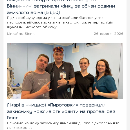
Вінниччині затримали жінку за обман родини
зниклого воїна (ВІДЕО)
Під час обшуку вдома у жінки знайшли багато чужих
паспортів, військових квитків та карток, тож тепер поліція
шукає інших жертв обману
Михайло Білик
26 червня, 2026
Лікарі вінницької «Пироговки» повернули
захиснику можливість ходити на протезі без
болю
Бажаємо нашому захиснику якнайшвидшого відновлення та
легких кроків!