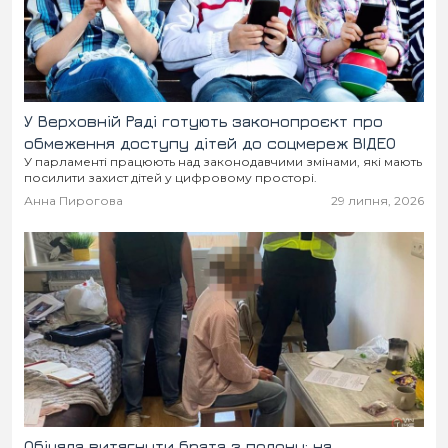
У Верховній Раді готують законопроєкт про
обмеження доступу дітей до соцмереж ВІДЕО
У парламенті працюють над законодавчими змінами, які мають
посилити захист дітей у цифровому просторі.
Анна Пирогова
29 липня, 2026
Обіцяла витягнути брата з полону: на