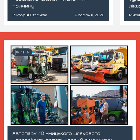
причину
лік
Вікторія Стасьєва
6 серпня, 2026
Миха
ЖИТТЯ
Автопарк «Вінницького шляхового