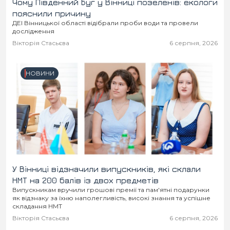
Чому Південний Буг у Вінниці позеленів: екологи
пояснили причину
ДЕІ Вінницької області відібрали проби води та провели
дослідження
Вікторія Стасьєва
6 серпня, 2026
НОВИНИ
У Вінниці відзначили випускників, які склали
НМТ на 200 балів із двох предметів
Випускникам вручили грошові премії та пам'ятні подарунки
як відзнаку за їхню наполегливість, високі знання та успішне
складання НМТ
Вікторія Стасьєва
6 серпня, 2026