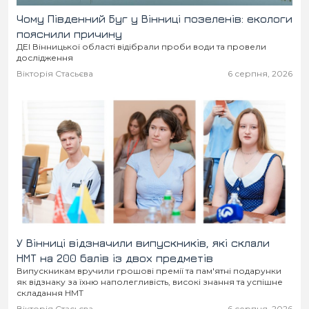
Чому Південний Буг у Вінниці позеленів: екологи
пояснили причину
ДЕІ Вінницької області відібрали проби води та провели
дослідження
Вікторія Стасьєва
6 серпня, 2026
У Вінниці відзначили випускників, які склали
НМТ на 200 балів із двох предметів
Випускникам вручили грошові премії та пам'ятні подарунки
як відзнаку за їхню наполегливість, високі знання та успішне
складання НМТ
Вікторія Стасьєва
6 серпня, 2026