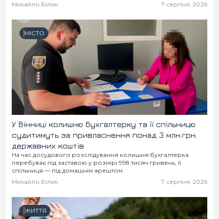
Місто
В кулуарах
Михайло Білик
7 серпня, 2026
Життя
МІСТО
Історія
Відео
Спорт
Конфлікти
Контакти
Партнери
Футбол
У Вінниці колишню бухгалтерку та її спільницю
Спорт
Підписатись на нас у Telegram
судитимуть за привласнення понад 3 млн.грн.
державних коштів
На час досудового розслідування колишня бухгалтерка
перебуває під заставою у розмірі 998 тисяч гривень, її
спільниця — під домашнім арештом.
Михайло Білик
7 серпня, 2026
ЖИТТЯ