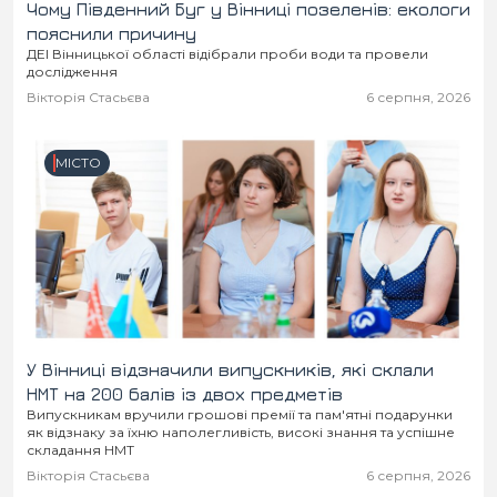
Чому Південний Буг у Вінниці позеленів: екологи
пояснили причину
ДЕІ Вінницької області відібрали проби води та провели
дослідження
Вікторія Стасьєва
6 серпня, 2026
МІСТО
У Вінниці відзначили випускників, які склали
НМТ на 200 балів із двох предметів
Випускникам вручили грошові премії та пам'ятні подарунки
як відзнаку за їхню наполегливість, високі знання та успішне
складання НМТ
Вікторія Стасьєва
6 серпня, 2026