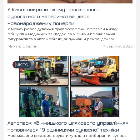
У Києві викрили схему незаконного
сурогатного материнства: двоє
новонароджених померли
У межах розслідування правоохоронці провели низку
обшуків у медичних закладах, за місцями проживання
фігурантів та в автомобілях, вилучивши речові докази
Михайло Білик
7 серпня, 2026
МІСТО
Автопарк «Вінницького шляхового управління»
поповнився 19 одиницями сучасної техніки
Нові машини використовуватимуть для прибирання вулиць,