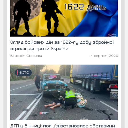
Огляд бойових дій за 1622-гу добу збройної
агресії рф проти України
Вікторія Стасьєва
4 серпня, 2026
МІСТО
ДТП у Вінниці: поліція встановлює обставини