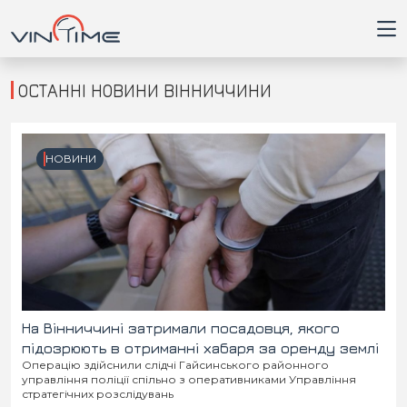
ОСТАННІ НОВИНИ ВІННИЧЧИНИ
Головна
НОВИНИ
Війна
Новини
Кримінал
Здоров'я
На Вінниччині затримали посадовця, якого
підозрюють в отриманні хабаря за оренду землі
Операцію здійснили слідчі Гайсинського районного
Приватна думка
управління поліції спільно з оперативниками Управління
стратегічних розслідувань