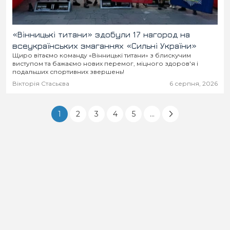
«Вінницькі титани» здобули 17 нагород на
всеукраїнських змаганнях «Сильні України»
Щиро вітаємо команду «Вінницькі титани» з блискучим
виступом та бажаємо нових перемог, міцного здоров'я і
подальших спортивних звершень!
Вікторія Стасьєва
6 серпня, 2026
1
2
3
4
5
...