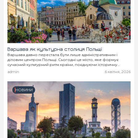
Варшава як культурна столиця Польщі
Варшава давно перестала бути лише адміністративним і
діловим центром Польщі. Сьогодні це місто, яке формує
сучасний культурний ритм країни, поєднуючи історичну
спадщину, європейську динаміку та насичене мистецьке життя.
admin
6 квітня, 2026
НОВИНИ