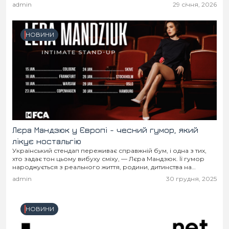
поїздка до магазину чи просто прогулянка для...
admin
29 січня, 2026
НОВИНИ
Лєра Мандзюк у Європі - чесний гумор, який
лікує ностальгію
Український стендап переживає справжній бум, і одна з тих,
хто задає тон цьому вибуху сміху, — Лєра Мандзюк. Її гумор
народжується з реального життя, родини, дитинства на
Закарпатті, побутових дрібниць,...
admin
30 грудня, 2025
НОВИНИ