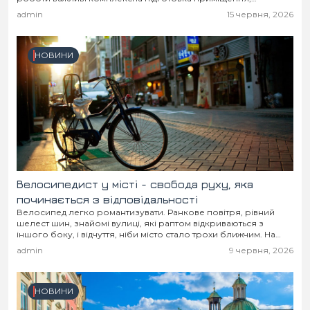
організація робочих процесів і дотримання вимог безпеки.
admin
15 червня, 2026
НОВИНИ
Велосипедист у місті - свобода руху, яка
починається з відповідальності
Велосипед легко романтизувати. Ранкове повітря, рівний
шелест шин, знайомі вулиці, які раптом відкриваються з
іншого боку, і відчуття, ніби місто стало трохи ближчим. На
велосипеді не потрібно чекати на автобус,...
admin
9 червня, 2026
НОВИНИ