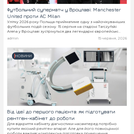
Футбольний суперматч у Вроцлаві: Manchester
United проти AC Milan
Улітку 2026 року Польща прийматиме одну з найочікуваніших
футбольних подій сезону. 15 серпня на стадіоні Tarczyński
Arena у Вроцлаві зустрінуться два легендарні європейські
клуби — англійський Manchester United та італійський...
admin
15 червня, 2026
НОВИНИ
Від ідеї до першого пацієнта: як підготувати
рентген-кабінет до роботи
Для відкриття кабінету діагностики насамперед потрібно
купити якісний рентген-апарат. Але для його повноцінної
роботи важливі комплексна підготовка приміщення,