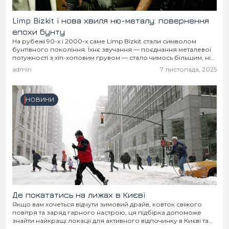
Limp Bizkit і нова хвиля ню-металу: повернення
епохи бунту
На рубежі 90-х і 2000-х саме Limp Bizkit стали символом
бунтівного покоління. Їхнє звучання — поєднання металевої
потужності з хіп-хоповим грувом — стало чимось більшим, ніж
просто музика.
admin
7 листопада, 2025
НОВИНИ
Де покататись на лижах в Києві
Якщо вам хочеться відчути зимовий драйв, ковток свіжого
повітря та заряд гарного настрою, ця підбірка допоможе
знайти найкращі локації для активного відпочинку в Києві та
поблизу нього.