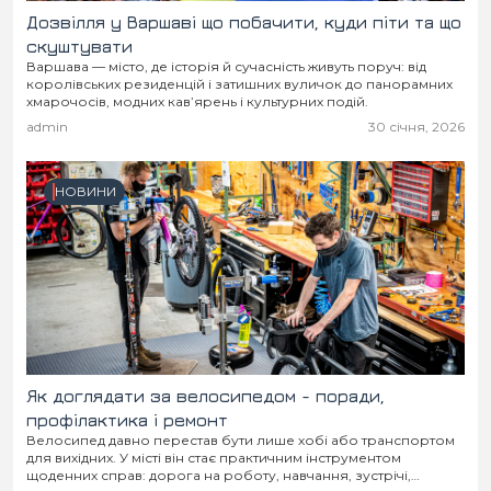
Дозвілля у Варшаві що побачити, куди піти та що
скуштувати
Варшава — місто, де історія й сучасність живуть поруч: від
королівських резиденцій і затишних вуличок до панорамних
хмарочосів, модних кав’ярень і культурних подій.
admin
30 січня, 2026
НОВИНИ
Як доглядати за велосипедом - поради,
профілактика і ремонт
Велосипед давно перестав бути лише хобі або транспортом
для вихідних. У місті він стає практичним інструментом
щоденних справ: дорога на роботу, навчання, зустрічі,