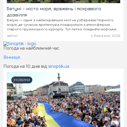
Батумі - місто моря, вражень і яскравого
дозвілля
Батумі — одне з найяскравіших міст на узбережжі Чорного
моря, де сучасна архітектура поєднується з атмосферою
старого грузинського курорту. Тут легко поєднати морський
відпочинок, гастрономічні відкриття та насичене міське життя...
admin
4 березня, 2026
Погода на найближчий час
Вінниця
Погода на 10 днів від
sinoptik.ua
НОВИНИ