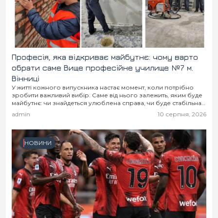
Місто
В кулуарах
Життя
Історія
Відео
Професія, яка відкриває майбутнє: чому варто
обрати саме Вище професійне училище №7 м.
Спорт
Конфлікти
Вінниці
У житті кожного випускника настає момент, коли потрібно
зробити важливий вибір. Саме від нього залежить, яким буде
Контакти
Партнери
Футбол
майбутнє: чи знайдеться улюблена справа, чи буде стабільна
робота та можливість гідно заробляти.
admin
10 серпня, 2026
Спорт
Підписатись на нас у Telegram
НОВИНИ