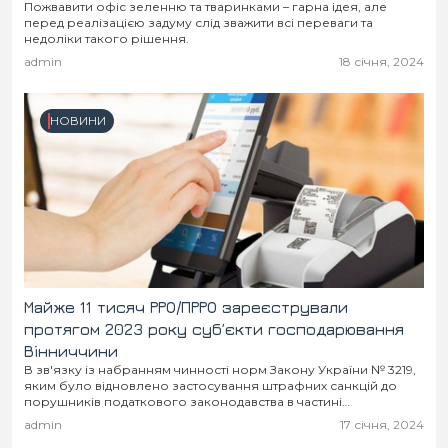
Пожвавити офіс зеленню та тваринками – гарна ідея, але
перед реалізацією задуму слід зважити всі переваги та
недоліки такого рішення.
admin
18 січня, 2024
НОВИНИ
Майже 11 тисяч РРО/ПРРО зареєстрували
протягом 2023 року суб’єкти господарювання
Вінниччини
В зв'язку із набранням чинності норм Закону України № 3219,
яким було відновлено застосування штрафних санкцій до
порушників податкового законодавства в частині
використання РРО/ПРРО, податківцями Вінниччини було
admin
17 січня, 2024
проведено широку інформаційну...