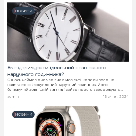
НОВИНИ
Як підтримувати ідеальний стан вашого
наручного годинника?
Є щось неймовірно чарівне в моменті, коли ви вперше
надягаєте свіжокуплений наручний годинник. Його
блискучий зовнішній вигляд і сяйво просто заворожують.
Проте, щоб ваш годинник залишався у відмінному стані
admin
16 січня, 2024
протягом...
НОВИНИ