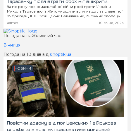
Тарасенку після втрати обох ніг відкрити
За пів року повномасштабної війни росії проти України
власний креветочний бізнес
Микола Тарасенко із Житомирщини вступив до лав славетної
95 бригади ДШБ. Захищаючи Батьківщини, 21-річний хлопець
втратив ноги. Завдяки небайдужим людям, вінницьким
admin
10 січня, 2024
підприємцям...
Погода на найближчий час
Вінниця
Погода на 10 днів від
sinoptik.ua
НОВИНИ
Повістки додому від поліцейських і військова
служба для всіх: як працюватиме урядовий