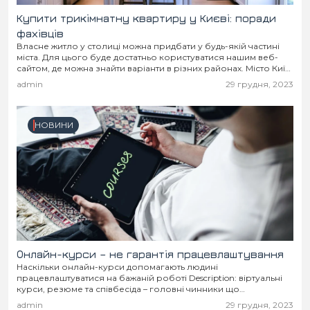
Купити трикімнатну квартиру у Києві: поради
фахівців
Власне житло у столиці можна придбати у будь-якій частині
міста. Для цього буде достатньо користуватися нашим веб-
сайтом, де можна знайти варіанти в різних районах. Місто Київ
активно забудовується, що дозволяє...
admin
29 грудня, 2023
НОВИНИ
Онлайн-курси – не гарантія працевлаштування
Наскільки онлайн-курси допомагають людині
працевлаштуватися на бажаній роботі Description: віртуальні
курси, резюме та співбесіда – головні чинники що
допомагають отримати бажану роботу. Рекомендації
admin
29 грудня, 2023