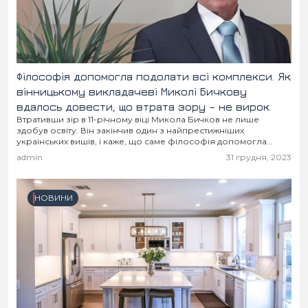
Філософія допомогла подолати всі комплекси. Як
вінницькому викладачеві Миколі Бичкову
вдалось довести, що втрата зору – не вирок
Втративши зір в 11-річному віці Микола Бичков не лише
здобув освіту. Він закінчив один з найпрестижніших
українських вишів, і каже, що саме філософія допомогла
здолати всі комплекси.
admin
31 грудня, 2023
НОВИНИ