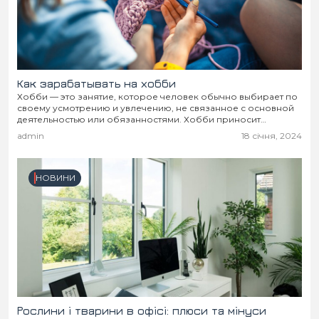
Місто
В кулуарах
Життя
Історія
Відео
Как зарабатывать на хобби
Хобби — это занятие, которое человек обычно выбирает по
своему усмотрению и увлечению, не связанное с основной
Спорт
Конфлікти
деятельностью или обязанностями. Хобби приносит
удовольствие и позволяет проводить свободное время с
admin
18 січня, 2024
пользой,...
Контакти
Партнери
Футбол
НОВИНИ
Спорт
Підписатись на нас у Telegram
Рослини і тварини в офісі: плюси та мінуси