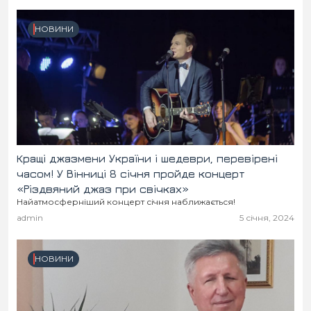
НОВИНИ
Кращі джазмени України і шедеври, перевірені
часом! У Вінниці 8 січня пройде концерт
«Різдвяний джаз при свічках»
Найатмосферніший концерт січня наближається!
admin
5 січня, 2024
НОВИНИ