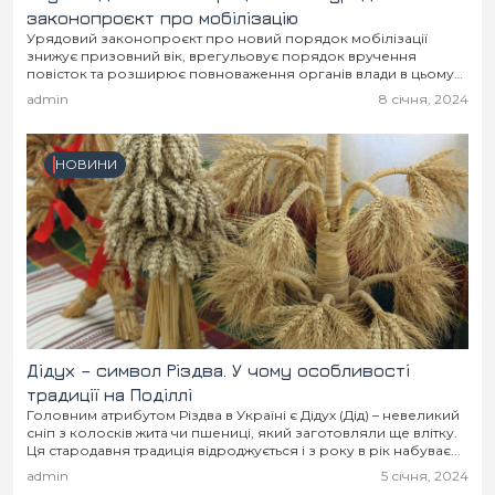
законопроєкт про мобілізацію
Урядовий законопроєкт про новий порядок мобілізації
знижує призовний вік, врегульовує порядок вручення
повісток та розширює повноваження органів влади в цьому
питанні. Наприклад, повістки зможуть вручати поліцейські в
admin
8 січня, 2024
громадських місцях, вдома...
НОВИНИ
Дідух – символ Різдва. У чому особливості
традиції на Поділлі
Головним атрибутом Різдва в Україні є Дідух (Дід) – невеликий
сніп з колосків жита чи пшениці, який заготовляли ще влітку.
Ця стародавня традиція відроджується і з року в рік набуває...
admin
5 січня, 2024