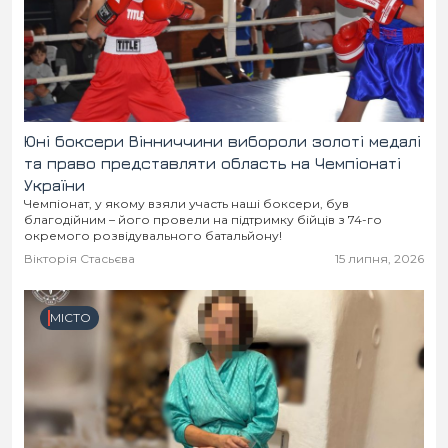
Юні боксери Вінниччини вибороли золоті медалі
та право представляти область на Чемпіонаті
України
Чемпіонат, у якому взяли участь наші боксери, був
благодійним – його провели на підтримку бійців з 74-го
окремого розвідувального батальйону!
Вікторія Стасьєва
15 липня, 2026
МІСТО