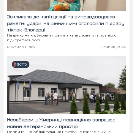
Закликала до капітуляції та виправдовувала
ракетні удари: на Вінниччині оголосили підозру
тікток-блогерці
На думку жінки, Україна повинна капітулювати та повністю
підкоритися росії
Михайло Білик
15 липня, 2026
МІСТО
Незабаром у Жмеринці повноцінно запрацює
новий ветеранський простір
Попри те, що облаштування центру ще триває, він уже