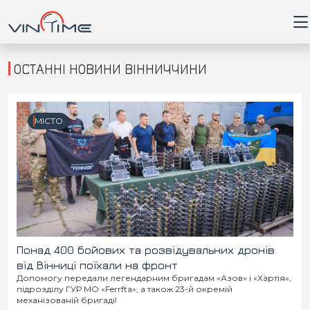
ОСТАННІ НОВИНИ ВІННИЧЧИНИ
Головна
МІСТО
Війна
Новини
Кримінал
Здоров'я
Понад 400 бойових та розвідувальних дронів
від Вінниці поїхали на фронт
Допомогу передали легендарним бригадам «Азов» і «Хартія»,
Приватна думка
підрозділу ГУР МО «Ferrfta», а також 23-й окремій
механізованій бригаді!