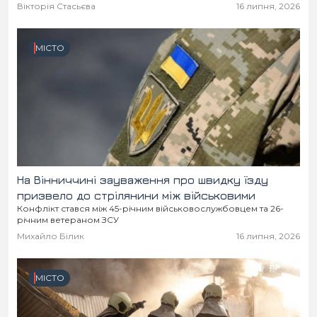
Місто
В кулуарах
Вікторія Стасьєва
16 липня, 2026
Життя
МІСТО
Історія
Відео
Спорт
Конфлікти
Контакти
Партнери
Футбол
На Вінниччині зауваження про швидку їзду
Спорт
Підписатись на нас у Telegram
призвело до стрілянини між військовими
Конфлікт стався між 45-річним військовослужбовцем та 26-
річним ветераном ЗСУ
Михайло Білик
16 липня, 2026
МІСТО