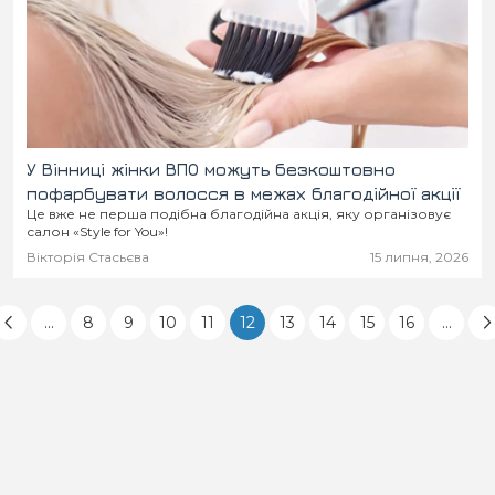
У Вінниці жінки ВПО можуть безкоштовно
пофарбувати волосся в межах благодійної акції
Це вже не перша подібна благодійна акція, яку організовує
салон «Style for You»!
Вікторія Стасьєва
15 липня, 2026
...
8
9
10
11
12
13
14
15
16
...