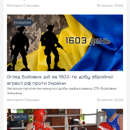
Вікторія Стасьєва
16 липня, 2026
НОВИНИ
Огляд бойових дій за 1603-тю добу збройної
агресії рф проти України
Загалом протягом минулої доби зафіксовано 279 бойових
зіткнень
Вікторія Стасьєва
16 липня, 2026
МІСТО