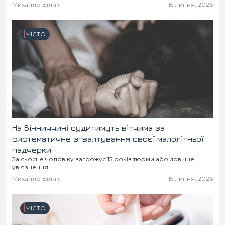
Михайло Білик
15 липня, 2026
МІСТО
На Вінниччині судитимуть вітчима за
систематичне зґвалтування своєї малолітньої
падчерки
За скоєне чоловіку загрожує 15 років тюрми або довічне
ув'язнення
Михайло Білик
15 липня, 2026
МІСТО