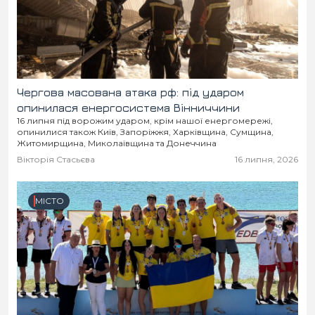
Чергова масована атака рф: під ударом
опинилася енергосистема Вінниччини
16 липня під ворожим ударом, крім нашої енергомережі,
опинилися також Київ, Запоріжжя, Харківщина, Сумщина,
Житомирщина, Миколаївщина та Донеччина
Вікторія Стасьєва
16 липня, 2026
МІСТО