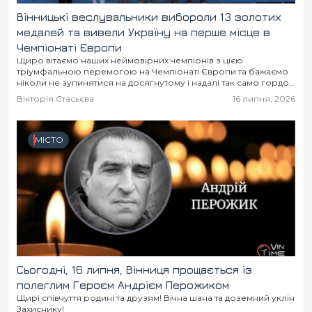
Вінницькі веслувальники вибороли 13 золотих
медалей та вивели Україну на перше місце в
Чемпіонаті Європи
Щиро вітаємо наших неймовірних чемпіонів з цією
тріумфальною перемогою на Чемпіонаті Європи та бажаємо
ніколи не зупинятися на досягнутому і надалі так само гордо
прославляти Україну на весь світ!
Вікторія Стасьєва
16 липня, 2026
МІСТО
Сьогодні, 16 липня, Вінниця прощається із
полеглим Героєм Андрієм Перожиком
Щирі співчуття родині та друзям! Вічна шана та доземний уклін
Захиснику!