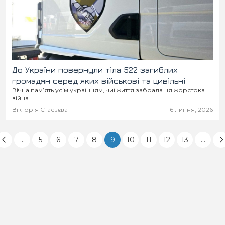
До України повернули тіла 522 загиблих
громадян серед яких військові та цивільні
Вічна пам’ять усім українцям, чиї життя забрала ця жорстока
війна..
Вікторія Стасьєва
16 липня, 2026
...
5
6
7
8
9
10
11
12
13
...