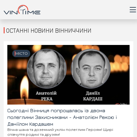
ОСТАННІ НОВИНИ ВІННИЧЧИНИ
Головна
МІСТО
Війна
Новини
Кримінал
Здоров'я
Сьогодні Вінниця попрощалась із двома
полеглими Захисниками - Анатолієм Рекою і
Даніїлом Кардашем
Приватна думка
Вічна шана та доземний уклін полеглим Героям! Щирі
співчуття родині та друзям!