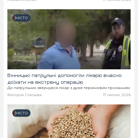
МІСТО
Вінницькі патрульні допомогли лікарю вчасно
доїхати на екстрену операцію
До патрульних звернувся лікар з дуже терміновим проханням
Вікторія Стасьєва
17 липня, 2026
МІСТО