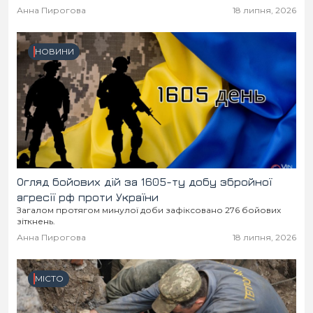
Місто
В кулуарах
Анна Пирогова
18 липня, 2026
Життя
НОВИНИ
Історія
Відео
Спорт
Конфлікти
Контакти
Партнери
Футбол
Спорт
Огляд бойових дій за 1605-ту добу збройної
Підписатись на нас у Telegram
агресії рф проти України
Загалом протягом минулої доби зафіксовано 276 бойових
зіткнень.
Анна Пирогова
18 липня, 2026
МІСТО