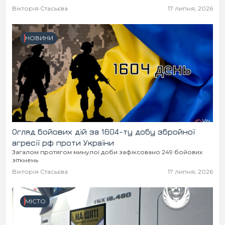
Вікторія Стасьєва
17 липня, 2026
НОВИНИ
Огляд бойових дій за 1604-ту добу збройної
агресії рф проти України
Загалом протягом минулої доби зафіксовано 249 бойових
зіткнень
Вікторія Стасьєва
17 липня, 2026
МІСТО