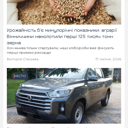
Урожайність б’є минулорічні показники: аграрії
Вінниччини намолотили перші 125 тисяч тонн
зерна
Хоч жнива тільки стартували, наші хлібороби вже фіксують
перші приємні рекорди
Вікторія Стасьєва
17 липня, 2026
МІСТО