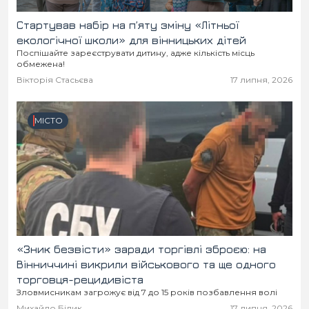
Стартував набір на п’яту зміну «Літньої
екологічної школи» для вінницьких дітей
Поспішайте зареєструвати дитину, адже кількість місць
обмежена!
Вікторія Стасьєва
17 липня, 2026
МІСТО
«Зник безвісти» заради торгівлі зброєю: на
Вінниччині викрили військового та ще одного
торговця-рецидивіста
Зловмисникам загрожує від 7 до 15 років позбавлення волі
Михайло Білик
17 липня, 2026