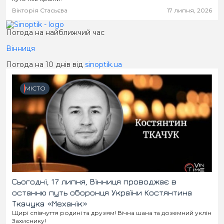
Вікторія Стасьєва
17 липня, 2026
Погода на найближчий час
Вінниця
Погода на 10 днів від
sinoptik.ua
МІСТО
Сьогодні, 17 липня, Вінниця проводжає в
останню путь оборонця України Костянтина
Ткачука «Механік»
Щирі співчуття родині та друзям! Вічна шана та доземний уклін
Захиснику!