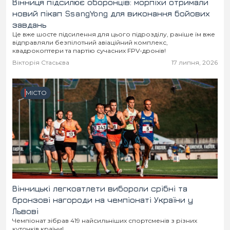
Вінниця підсилює оборонців: морпіхи отримали
новий пікап SsangYong для виконання бойових
завдань
Це вже шосте підсилення для цього підрозділу, раніше їм вже
відправляли безпілотний авіаційний комплекс,
квадрокоптери та партію сучасних FPV-дронів!
Вікторія Стасьєва
17 липня, 2026
МІСТО
Вінницькі легкоатлети вибороли срібні та
бронзові нагороди на чемпіонаті України у
Львові
Чемпіонат зібрав 419 найсильніших спортсменів з різних
куточків країни!