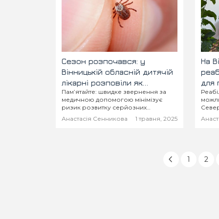
Сезон розпочався: у
На В
Вінницькій обласній дитячій
реаб
лікарні розповіли як
для 
Пам’ятайте: швидке звернення за
Реабі
вберегтись від укусів кліщів
ліку
медичною допомогою мінімізує
можли
та куди звертатись, якщо це
ризик розвитку серйозних
Север
сталось
інфекційних захворювань та їх
лікув
Анастасія Сенникова
1 травня, 2025
Анаст
ускладнень!
«Поді
онкол
1
2