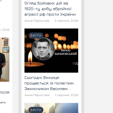
і
Огляд бойових дій за
1620-ту добу збройної
агресії рф проти України
Анна Пирогова
2 серпня, 2026
та
, 2025
МІСТО
Сьогодні Вінниця
прощається із полеглим
Захисником Василем
після
Барановським "Шторм"
Анна Пирогова
1 серпня, 2026
віть
МІСТО