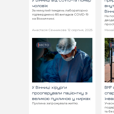
У Вінниці від COVID-19 помер
Прир
чоловік
внут
За минулий тиждень лабораторно
Вінн
підтверджено 85 випадків COVID-19
На по
мент
на Вінниччині.
дводе
прост
перез
Анастасія Сенникова
12 серпня, 2025
Михай
та душ
МІСТО
Ж
У Вінниці хірурги
ВМР 
прооперували пацієнтку з
спар
великою пухлиною у нирках
інва
Пухлина загрожувала життю.
Учасн
подар
та бе