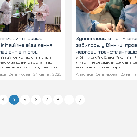
інниччині працює
Зупинилось, а потім зн
ілітаційне відділення
забилось: у Вінниці про
пацієнтів після
чергову трансплантаці
літація онкопацієнтів стала
У Вінницькій обласній клінічній
вання онкології
серця від померлого до
вою завдяки реорганізації
лікарні пересадили ще одне с
инівської лікарні відновного
від померлого донора.
ання та її приєднанню до КНП
асія Сенникова
24 квітня, 2025
Анастасія Сенникова
23 квітн
льський регіональний центр
огії».
3
4
5
6
7
8
...