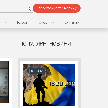
Запропонувати новину
тя
Історія
Спорт
Контакти
ПОПУЛЯРНІ НОВИНИ
део
Футбол
нфлікти
ртнери
НОВИНИ
орт