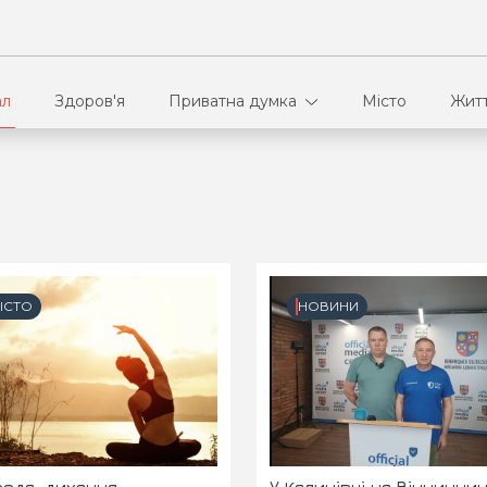
ал
Здоров'я
Приватна думка
Місто
Жит
В кулуарах
Ві
Ко
ІСТО
НОВИНИ
Па
Сп