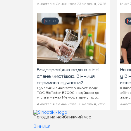
Анастасія Сенникова
23 червня, 2025
Михай
МІСТО
М
Водопровідна вода в місті
На в
стане чистішою: Вінниця
у Ві
отримала сучасний
коле
Сучасний аналізатор якості води
Ювіле
аналізатор води від
ліка
TOC BioTector B7000i надійшов до
збіга
партнерів з Цюріха
міста в межах Меморандуму про
захис
співпрацю з Цюріхом
викон
Анастасія Сенникова
6 червня, 2025
Анаст
життя
грома
Погода на найближчий час
Вінниця