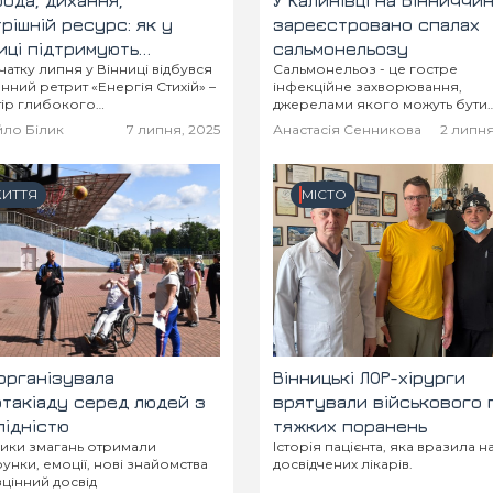
ода, дихання,
У Калинівці на Вінниччин
рішній ресурс: як у
зареєстровано спалах
иці підтримують
сальмонельозу
чатку липня у Вінниці відбувся
Сальмонельоз - це гостре
альне здоров’я
нний ретрит «Енергія Стихій» –
інфекційне захворювання,
ір глибокого
джерелами якого можуть бути
авантаження для тіла, розуму
сільськогосподарські тварини 
ло Білик
7 липня, 2025
Анастасія Сенникова
2 липня
і.
інфіковані люди.
ИТТЯ
МІСТО
організувала
Вінницькі ЛОР-хірурги
такіаду серед людей з
врятували військового 
лідністю
тяжких поранень
ики змагань отримали
Історія пацієнта, яка вразила на
унки, емоції, нові знайомства
досвідчених лікарів.
зцінний досвід