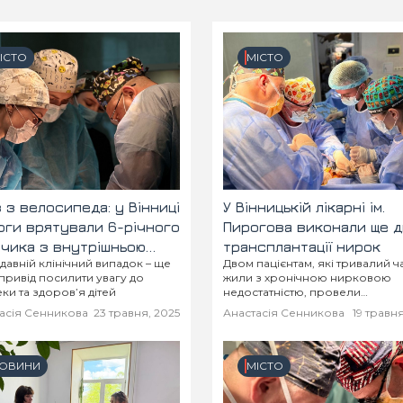
ІСТО
МІСТО
 з велосипеда: у Вінниці
У Вінницькій лікарні ім.
рги врятували 6-річного
Пирогова виконали ще д
чика з внутрішньою
трансплантації нирок
авній клінічний випадок – ще
Двом пацієнтам, які тривалий ч
вотечею
привід посилити увагу до
жили з хронічною нирковою
ки та здоров’я дітей
недостатністю, провели
трансплантацію
асія Сенникова
23 травня, 2025
Анастасія Сенникова
19 травня
ОВИНИ
МІСТО