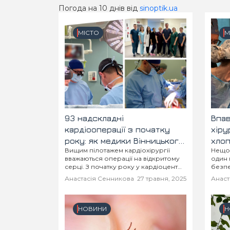
Погода на 10 днів від
sinoptik.ua
МІСТО
М
93 надскладні
Впав
кардіооперації з початку
хіру
року: як медики Вінницького
хлоп
Вищим пілотажем кардіохірургії
Нещод
регіонального кардіоцентру
кро
вважаються операції на відкритому
один 
оперують на відкритому
серці. З початку року у кардіоцентрі
безпе
серці та рятують життя
провели 93 таких втручання.
Анастасія Сенникова
27 травня, 2025
Анаст
НОВИНИ
Н