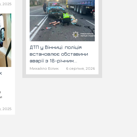
, 2025
ДТП у Вінниці: поліція
встановлює обставини
аварії з 18-річним
скутеристом
Михайло Білик
6 серпня, 2026
к
и
ми
их
, 2025