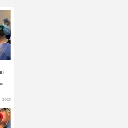
ві
ас
, 2025