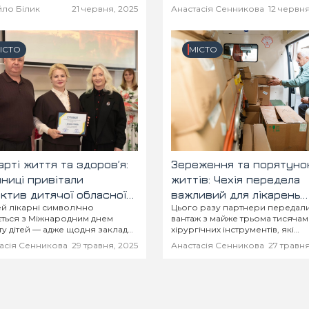
ло Білик
21 червня, 2025
Анастасія Сенникова
12 червня
ІСТО
МІСТО
арті життя та здоров’я:
Зереження та порятуно
нниці привітали
життів: Чехія передела
ктив дитячої обласної
важливий для лікарень
й лікарні символічно
Цього разу партнери передал
рні із 45-річчям
Вінниці медвантаж
ється з Міжнародним днем
вантаж з майже трьома тисяча
ту дітей — адже щодня заклад
хірургічних інструментів, які
ує надважливу місію: оберігає
розподілять по чотирьох міськ
асія Сенникова
29 травня, 2025
Анастасія Сенникова
27 травня
 та здоров’я найменших
лікарнях.
дян України.