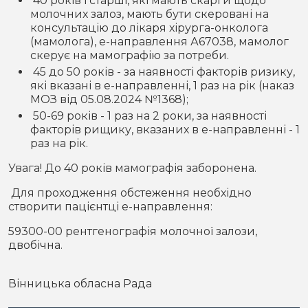
40 років і старші, які мають скарги щодо
молочних залоз, мають бути скеровані на
консультацію до лікаря хірурга-онколога
(мамолога), е-направлення А67038, мамолог
скерує на мамографію за потреби.
45 до 50 років - за наявності факторів ризику,
які вказані в е-направленні, 1 раз на рік (наказ
МОЗ від 05.08.2024 №1368);
50-69 років - 1 раз на 2 роки, за наявності
факторів рищику, вказаних в е-направленні - 1
раз на рік.
Увага! До 40 років мамографія заборонена.
Для проходження обстеження необхідно
створити пацієнтці е-направлення:
59300-00 рентгенографія молочної залози,
двобічна.
Вінницька обласна Рада