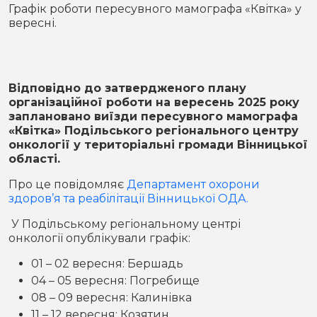
Місто
В кулуарах
Графік роботи пересувного мамографа «Квітка» у
вересні.
Життя
Історія
Відео
Відповідно до затвердженого плану
організаційної роботи на вересень 2025 року
Спорт
Конфлікти
заплановано виїзди пересувного мамографа
«Квітка» Подільського регіонального центру
онкології у територіальні громади Вінницької
Контакти
Партнери
Футбол
області.
Спорт
Про це повідомляє
Департамент охорони
Підписатись на нас у Telegram
здоров’я та реабілітації Вінницької ОДА.
У Подільському регіональному центрі
онкології опублікували графік:
01 – 02 вересня: Бершадь
04 – 05 вересня: Погребище
08 – 09 вересня: Калинівка
11 – 12 вересня: Козятин