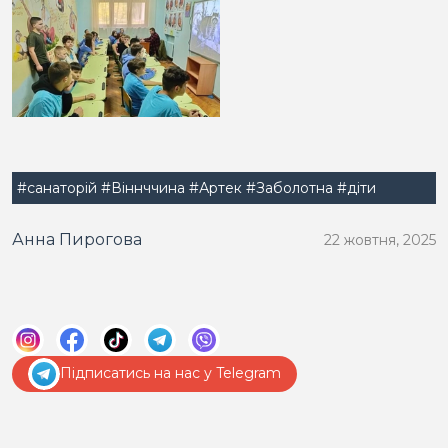
#санаторій
#Віннччина
#Артек
#Заболотна
#діти
Анна Пирогова
22 жовтня, 2025
Підписатись на нас у Telegram