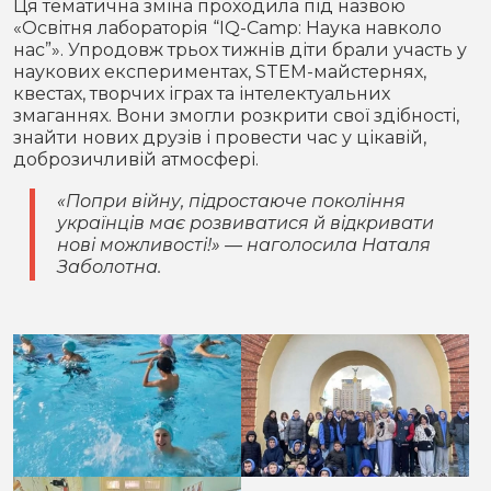
Ця тематична зміна проходила під назвою
«Освітня лабораторія “IQ-Camp: Наука навколо
нас”». Упродовж трьох тижнів діти брали участь у
наукових експериментах, STEM-майстернях,
квестах, творчих іграх та інтелектуальних
змаганнях. Вони змогли розкрити свої здібності,
знайти нових друзів і провести час у цікавій,
доброзичливій атмосфері.
«Попри війну, підростаюче покоління
українців має розвиватися й відкривати
нові можливості!» — наголосила Наталя
Заболотна.