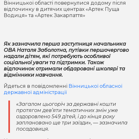
Вінницької області повернулися додому після
Місто
В кулуарах
відпочинку в дитячих центрах «Артек Пуща
Водиця» та «Артек Закарпаття»
Життя
Історія
Відео
Як зазначила перша заступниця начальника
Спорт
Конфлікти
ОВА Наталя Заболотна, путівки першочергово
надали дітям, які потребують особливої
соціальної уваги та підтримки. Також
Контакти
Партнери
Футбол
відпочинок отримали обдаровані школярі та
відмінники навчання.
Спорт
Підписатись на нас у Telegram
Йдеться в повідомленні
Вінницької обласної
державної адміністрації
«Загалом цьогоріч за державні кошти
протягом дев’яти тематичних змін уже
оздоровлено 549 дітей, і до кінця року
заплановано ще три заїзди», — зазначила
посадовиця.