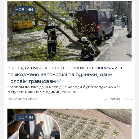
НОВИНИ
Наслідки вчорашнього буревію на Вінниччині:
пошкоджено автомобілі та будинки, один
чоловік травмований
Загалом до ліквідації наслідків негоди було залучено 473
рятувальники та 93 одиниці техніки!
Михайло Білик
27 квітня, 2026
НОВИНИ