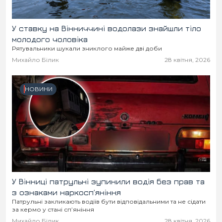
У ставку на Вінниччині водолази знайшли тіло
молодого чоловіка
Рятувальники шукали зниклого майже дві доби
Михайло Білик
28 квітня, 2026
НОВИНИ
У Вінниці патрульні зупинили водія без прав та
з ознаками наркосп’яніння
Патрульні закликають водіїв бути відповідальними та не сідати
за кермо у стані сп’яніння
Михайло Білик
28 квітня, 2026