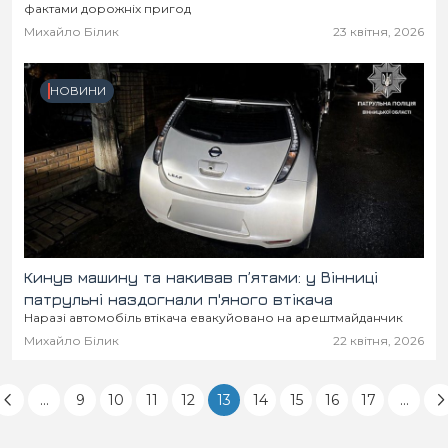
фактами дорожніх пригод
Михайло Білик
23 квітня, 2026
НОВИНИ
Кинув машину та накивав п’ятами: у Вінниці
патрульні наздогнали п'яного втікача
Наразі автомобіль втікача евакуйовано на арештмайданчик
Михайло Білик
22 квітня, 2026
...
9
10
11
12
13
14
15
16
17
...