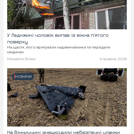
Місто
В кулуарах
Життя
Історія
Відео
У Ладижині чоловік випав із вікна п’ятого
поверху
На щастя, його врятували надзвичайники та передали
Спорт
Конфлікти
медикам
Михайло Білик
4 травня, 2026
Контакти
Партнери
Футбол
НОВИНИ
Спорт
Підписатись на нас у Telegram
На Вінниччині знешкодили небезпечні уламки