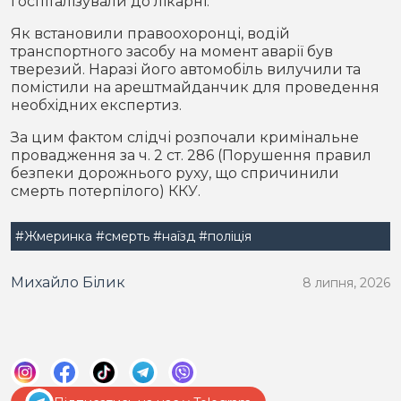
госпіталізували до лікарні.
Як встановили правоохоронці, водій
транспортного засобу на момент аварії був
тверезий. Наразі його автомобіль вилучили та
помістили на арештмайданчик для проведення
необхідних експертиз.
За цим фактом слідчі розпочали кримінальне
провадження за ч. 2 ст. 286 (Порушення правил
безпеки дорожнього руху, що спричинили
смерть потерпілого) ККУ.
#Жмеринка
#смерть
#наїзд
#поліція
Михайло Білик
8 липня, 2026