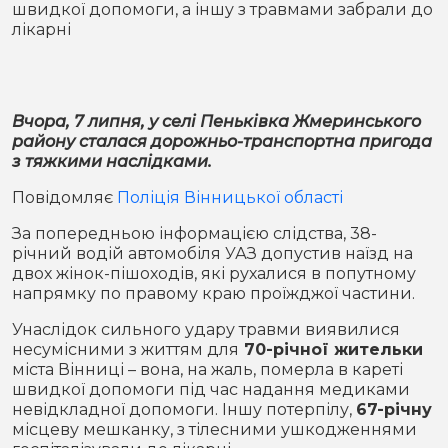
швидкої допомоги, а іншу з травмами забрали до
Місто
В кулуарах
лікарні
Життя
Історія
Відео
Вчора, 7 липня, у селі Пеньківка Жмеринського
району сталася дорожньо-транспортна пригода
Спорт
Конфлікти
з тяжкими наслідками.
Повідомляє
Поліція Вінницької області
Контакти
Партнери
Футбол
За попередньою інформацією слідства, 38-
річний водій автомобіля УАЗ допустив наїзд на
Спорт
двох жінок-пішоходів, які рухалися в попутному
Підписатись на нас у Telegram
напрямку по правому краю проїжджої частини.
Унаслідок сильного удару травми виявилися
несумісними з життям для
70-річної жительки
міста Вінниці – вона, на жаль, померла в кареті
швидкої допомоги під час надання медиками
невідкладної допомоги. Іншу потерпілу,
67-річну
місцеву мешканку, з тілесними ушкодженнями