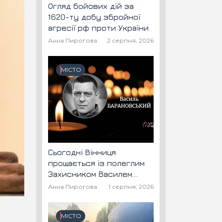
Огляд бойових дій за
1620-ту добу збройної
агресії рф проти України
Анна Пирогова
2 серпня, 2026
МІСТО
Сьогодні Вінниця
прощається із полеглим
Захисником Василем
Барановським "Шторм"
Анна Пирогова
1 серпня, 2026
МІСТО