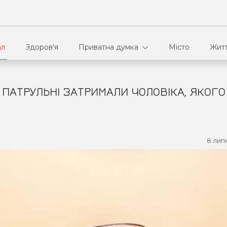
ал
Здоров'я
Приватна думка
Місто
Жит
 ПАТРУЛЬНІ ЗАТРИМАЛИ ЧОЛОВІКА, ЯКОГО
В кулуарах
Ві
Ко
8 лип
Па
Сп