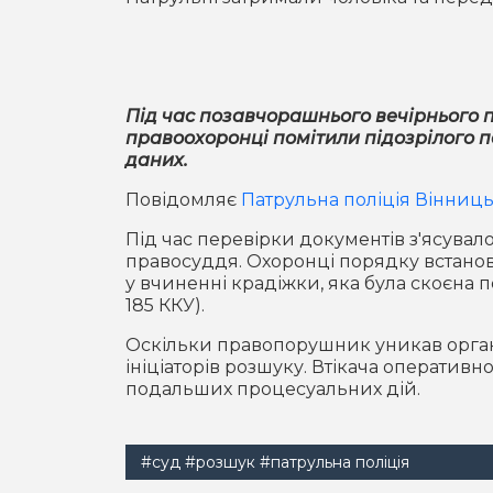
Під час позавчорашнього вечірнього 
правоохоронці помітили підозрілого 
даних.
Повідомляє
Патрульна поліція Вінницьк
Під час перевірки документів з'ясувал
правосуддя. Охоронці порядку встанов
у вчиненні крадіжки, яка була скоєна п
185 ККУ).
Оскільки правопорушник уникав органі
ініціаторів розшуку. Втікача операти
подальших процесуальних дій.
#суд
#розшук
#патрульна поліція