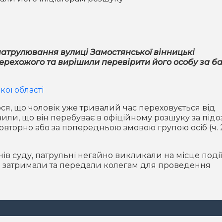
патрулювання вулиці Замостянської вінницькі
перехожого та вирішили перевірити його особу за б
ої області
ося, що чоловік уже тривалий час переховується від
или, що він перебуває в офіційному розшуку за під
овторно або за попередньою змовою групою осіб (ч. 2
в суду, патрульні негайно викликали на місце події
вно затримали та передали колегам для проведення