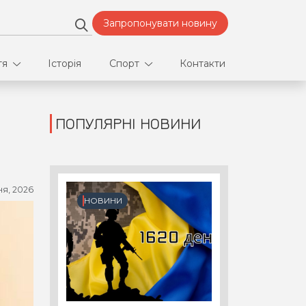
Запропонувати новину
тя
Історія
Спорт
Контакти
ПОПУЛЯРНІ НОВИНИ
део
Футбол
нфлікти
ня, 2026
ртнери
НОВИНИ
орт