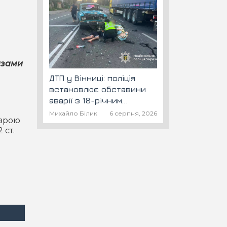
азами
ДТП у Вінниці: поліція
встановлює обставини
аварії з 18-річним
скутеристом
Михайло Білик
6 серпня, 2026
озрою
 ст.