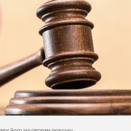
али його ініціаторам розшуку