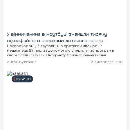
Місто
В кулуарах
Життя
Історія
Відео
У вінничанина в ноутбуці знайшли тисячу
відеофайлів з ознаками дитячого порно
Правоохоронці з’ясували, що протягом двох років
Спорт
Конфлікти
мешканець Вінниці за допомогою спеціальних програм в
своїй оселі «скачав» з Інтернету близько однієї тисячі
заборонених відеофайлів.
Контакти
Партнери
Футбол
Антон Булгаков
13 листопада, 2017
Спорт
НОВИНИ
Підписатись на нас у Telegram