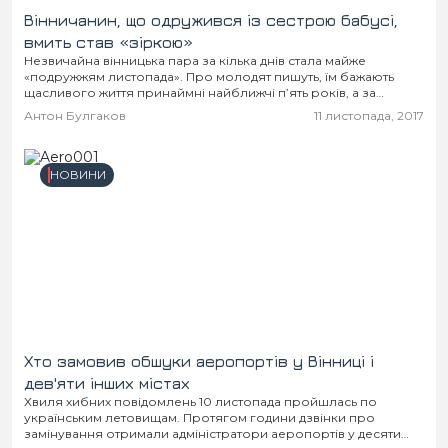
Вінничанин, що одружився із сестрою бабусі,
вмить став «зіркою»
Незвичайна вінницька пара за кілька днів стала майже
«подружжям листопада». Про молодят пишуть, їм бажають
щасливого життя принаймні найближчі п’ять років, а за
відсутністю фото чоловіка з дружиною у Facebook...
Антон Булгаков
11 листопада, 2017
НОВИНИ
Хто замовив обшуки аеропортів у Вінниці і
дев'яти інших містах
Хвиля хибних повідомлень 10 листопада пройшлась по
українським летовищам. Протягом години дзвінки про
замінування отримали адміністратори аеропортів у десяти