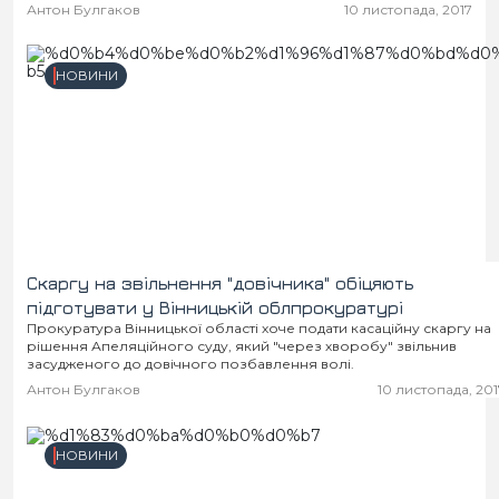
містах. У вінницькій «Гавришовці» заходи безпеки призвели
Антон Булгаков
10 листопада, 2017
до евакуації 30 працівників...
НОВИНИ
Скаргу на звільнення "довічника" обіцяють
підготувати у Вінницькій облпрокуратурі
Прокуратура Вінницької області хоче подати касаційну скаргу на
рішення Апеляційного суду, який "через хворобу" звільнив
засудженого до довічного позбавлення волі.
Антон Булгаков
10 листопада, 201
НОВИНИ