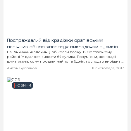
Постраждалий від крадіжки оратівський
пасічник обіцяє «пастку» викрадачам вуликів
На Вінниччині злочинці обікрали пасіку. В Оратівському
районі їм вдалося вивезти 64 вулика. Розуміючи, що крадії
шукатимуть, кому продати майно та бджіл, господар вирішив їх
випередити.
Антон Булгаков
11 листопада, 2017
НОВИНИ