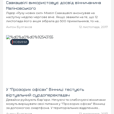
Саакашвілі використовує досвід вінничанина
Маліновського
Лідер «Руху нових сил» Міхеіл Саакашвілі анонсував на
наступну неділю чергове віче. Якщо зважити на те, що 12
листопада його акція зібрала до 500 прихильників, то на
багатотисячний протест політик...
Антон Булгаков
12 листопада, 2017
НОВИНИ
У "Прозорих офісах" Вінниці тестують
віртуальний сурдоперекладач
Девайси руйнують бар'єри. Нечуючі та слабочуючі вінничани
можуть вирішувати свої питання у "Прозорих офісах" Вінниці
за допомогою смартфона. У територіальних відділеннях
Центру адміністративних послуг міста для обслуговування
Антон Булгаков
12 листопада, 2017