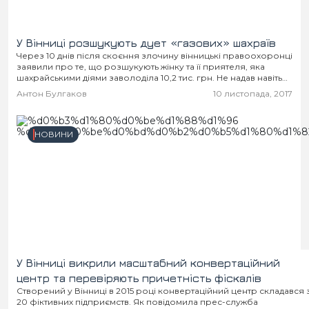
У Вінниці розшукують дует «газових» шахраїв
Через 10 днів після скоєння злочину вінницькі правоохоронці
заявили про те, що розшукують жінку та її приятеля, яка
шахрайськими діями заволоділа 10,2 тис. грн. Не надав навіть
фоторобот аферистки для...
Антон Булгаков
10 листопада, 2017
НОВИНИ
У Вінниці викрили масштабний конвертаційний
центр та перевіряють причетність фіскалів
Створений у Вінниці в 2015 році конвертаційний центр складався 
20 фіктивних підприємств. Як повідомила прес-служба