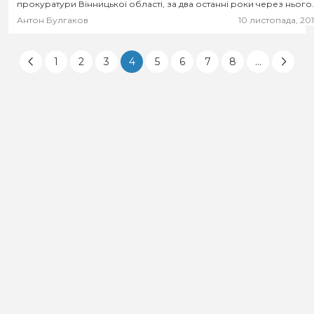
прокуратури Вінницької області, за два останні роки через нього
«конвертовано» близько 130 млн грн....
Антон Булгаков
10 листопада, 20
1
2
3
4
5
6
7
8
...