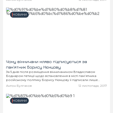
клієнтів з вадами...
НОВИНИ
Чому вінничани мляво підписуються за
пам’ятник Борису Нємцову
За 5 днів після розміщення вінничанином Владиславом
Боднаром петиції щодо встановлення в місті пам’ятника
російському політику Борису Нємцову її підписали лише
чотири людини. Тільки чудо допоможе автору до кінця
Антон Булгаков
12 листопада, 2017
двотижневого...
НОВИНИ