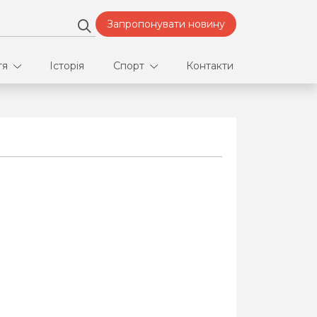
Запропонувати новину
тя
Історія
Спорт
Контакти
део
Футбол
нфлікти
ртнери
орт