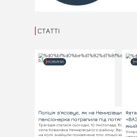
СТАТТІ
НОВИНИ
Н
Поліція з'ясовує, як на Немирівщині
Фата
пенсіонерка потрапила під потяг
«ВАЗ
Трагедія сталася сьогодні, 10 листопада, біля
який
села Ковалівка Немирівського району. Вранці
Учора
на колії знайшли понівечене тіло літньої жінки.
непод