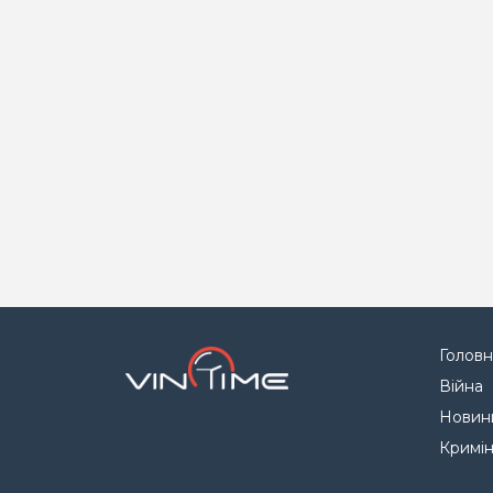
Головн
Війна
Новин
Кримі