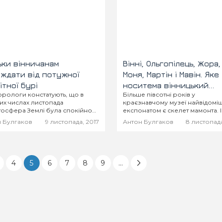
ьки вінничанам
Вінні, Ольгопілець, Жора,
ждати від потужної
Моня, Мартін і Мавін. Яке 
ітної бурі
носитема вінницький
рологи констатують, що в
Більше півсотні років у
мамонт?
х числах листопада
краєзнавчому музеї найвідомі
тосфера Землі була спокійною.
експонатом є скелет мамонта. 
 7 листопада планету накрила
цьогоріч музейникам прийшла 
 Булгаков
9 листопада, 2017
Антон Булгаков
8 листопада
тна буря середньої
назвати свою "візитівку". Для ц
ивності. Наступні кілька днів
ще в березні оголосили конку
ність геомагнітних збурень
краще...
ала. Найбільш «неспокійними»
ь...
4
5
6
7
8
9
...