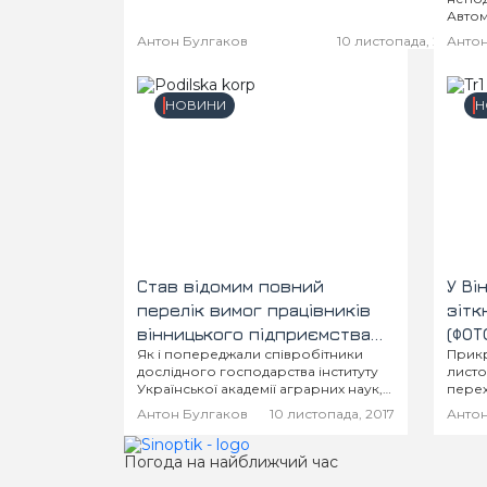
Автом
29-рі
Антон Булгаков
10 листопада, 2017
Антон
велос
легко
потер
велос
НОВИНИ
Н
Став відомим повний
У Ві
перелік вимог працівників
зітк
вінницького підприємства
(ФОТ
Як і попереджали співробітники
Прикр
НААН
дослідного господарства інституту
листо
Української академії аграрних наук,
перех
що розташоване у селі Медвеже
Пирог
Антон Булгаков
10 листопада, 2017
Антон
Вушко, с 8.00 біля 60 людей
«розм
зібралося на мирний протест проти
трамв
призначення нового керівника....
Погода на найближчий час