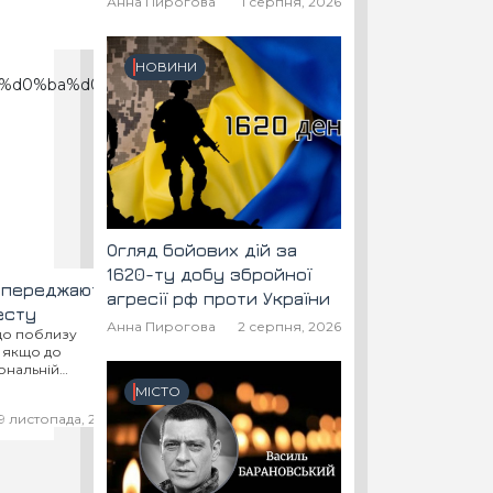
Анна Пирогова
1 серпня, 2026
...
10 листопада, 2017
НОВИНИ
Огляд бойових дій за
1620-ту добу збройної
опереджають
агресії рф проти України
есту
Анна Пирогова
2 серпня, 2026
що поблизу
, якщо до
ональній
чать іншого
МІСТО
ь, що
9 листопада, 2017
стороненого