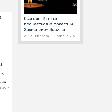
Сьогодні Вінниця
прощається із полеглим
Захисником Василем
Барановським "Шторм"
Анна Пирогова
1 серпня, 2026
у
ько
. За
уса
, 2017
ила,
ота