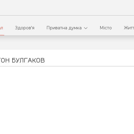
ал
Здоров'я
Приватна думка
Місто
Жит
В кулуарах
Ві
ТОН БУЛГАКОВ
Ко
Па
Сп