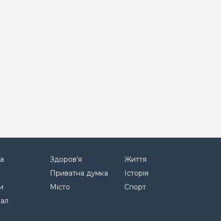
а
Здоров'я
Життя
Приватна думка
Історія
и
Місто
Спорт
нал