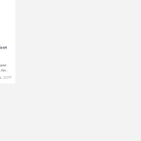
імя
шим
І лише
ідея -
, 2017
ього
рс на