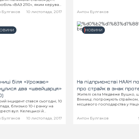
містян. Про це свідчить те, що на
обіль «ВАЗ 2110», яким керував
чний вінничанин, наїхав на
 Булгаков
10 листопада, 2017
Антон Булгаков
ипедиста. Водій згаданого
вика стверджує, що
пілий сидів на дорозі, а
ипед знаходився...
ОВИНИ
НОВИНИ
нниці біля «Урожаю»
На підприємстві НААН п
нулися два «швейцарця»
про страйк в знак прот
Жителі села Медвеже Вушко, 
О)
Вінниці, погрожують страйком
ий інцидент стався сьогодні, 10
місцевого господарства у Наці
пада, близько 10-ї ранку на
академії аграрних наук призна
ресті вул. Келецької й
керівника. Працівники вважают
ова. Так трапилося, що не
 Булгаков
10 листопада, 2017
Антон Булгаков
кримінальна справа проти від
инулися» два швейцарських
директора є...
аї.