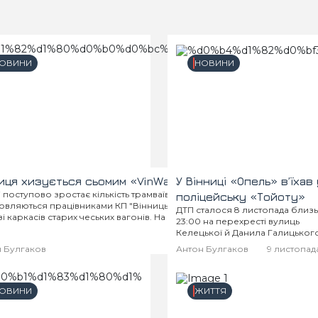
ОВИНИ
НОВИНИ
и людину з
иця хизується сьомим «VinWay»
У Вінниці «Опель» в’їхав 
ті поступово зростає кількість трамваїв «VinWay», які
поліцейську «Тойоту»
овляються працівниками КП "Вінницька транспортна компанія"
 селі Вінницькі
ДТП сталося 8 листопада близ
зі каркасів старих чеських вагонів. На них встановлюють сучасні
стки криниці на
23:00 на перехресті вулиць
родвигуни та інші деталі й механізми – як...
ибині,
Келецької й Данила Галицького
попередньою версією, водій б
 Булгаков
9 листопада, 2017
Антон Булгаков
9 листопада, 2017
9 листопада
«Опель Віваро» порушив прав
не поступившись дорогою
патрульному автомобілю «Той
Пріус», що...
ОВИНИ
ЖИТТЯ