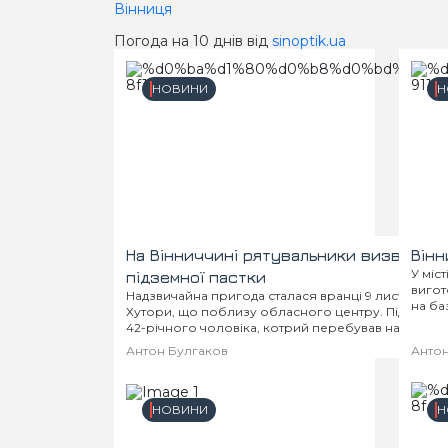
Вінниця
Погода на 10 днів від
sinoptik.ua
НОВИНИ
Н
На Вінниччині рятувальники визволил
Вінн
У міс
підземної пастки
вигот
Надзвичайна пригода сталася вранці 9 листопада в
на ба
Хутори, що поблизу обласного центру. Під час чи
елект
42-річного чоловіка, котрий перебував на 18-й гл
несподівано впало велике відро...
Антон Булгаков
Антон
НОВИНИ
Н