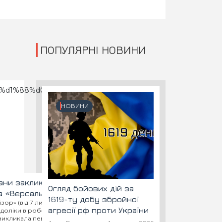
ПОПУЛЯРНІ НОВИНИ
НОВИНИ
чани закликають владу
Огляд бойових дій за
а «Версаль»
1619-ту добу збройної
р» (від 7 листопада), у якій
агресії рф проти України
оліки в роботі кількох вінницьких
, викликала певне невдоволення у