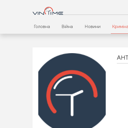
Головна
Війна
Новини
Кримін
АН