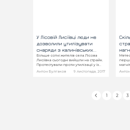
У Лісовій Лисіївці люди не
Скіл
дозволили утилізувати
стра
снаряди з калинівських
магн
Більше сотні жителів села Лісова
Метео
складів поруч із хатами
Лисіївка сьогодні вийшли на страйк.
перши
Протестували проти утилізації у їх
магні
селі снарядів з 48-арсеналу, що під
Втім,
Антон Булгаков
9 листопада, 2017
Антон
Калинівкою
магні
інтенс
потуж
зрост
станут
1
2
3