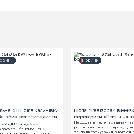
ОВИНИ
НОВИНИ
льне ДТП: біля Калинівки
Після «Ревізора» вінни
» збив велосипедиста,
перевірити «Плюшкін» т
Нещодавня телепередача «Ревізо
 сидів на дорозі
розповідалося про кричущі нед
 ввечері (близько 18:00)
закладів харчування, здається
алік Калинівки сталася ДТП.