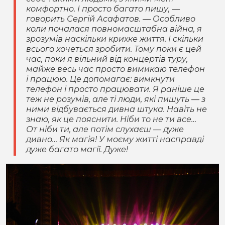
комфортно. І просто багато пишу, —
говорить Сергій Асафатов. — Особливо
коли почалася повномасштабна війна, я
зрозумів наскільки крихке життя. І скільки
всього хочеться зробити. Тому поки є цей
час, поки я вільний від концертів туру,
майже весь час просто вимикаю телефон
і працюю. Це допомагає: вимкнути
телефон і просто працювати. Я раніше це
теж не розумів, але ті люди, які пишуть — з
ними відбувається дивна штука. Навіть не
знаю, як це пояснити. Ніби то не ти все…
От ніби ти, але потім слухаєш — дуже
дивно… Як магія! У моєму житті насправді
дуже багато магії. Дуже!