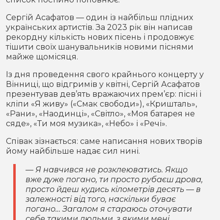
Сергій Асафатов — один із найбільш плідних
українських артистів. За 2023 рік він написав
рекордну кількість нових пісень і продовжує
тішити своїх шанувальників новими піснями
майже щомісяця.
Із дня проведення свого крайнього концерту у
Вінниці, що відгримів у квітні, Сергій Асафатов
презентував дев’ять вражаючих прем’єр: пісні і
кліпи «Я живу» («Смак свободи»), «Кришталь»,
«Рани», «Наодинці», «Світло», «Моя батарея не
сяде», «Ти моя музика», «Небо» і «Речі».
Співак зізнається: саме написання нових творів
йому найбільше надає сил нині.
— Я навчився не розклеюватись. Якщо
вже дуже погано, ти просто рубаєш дрова,
просто йдеш кудись кілометрів десять — в
залежності від того, наскільки буває
погано… Загалом я стараюсь оточувати
себе такими людьми, з якими мені