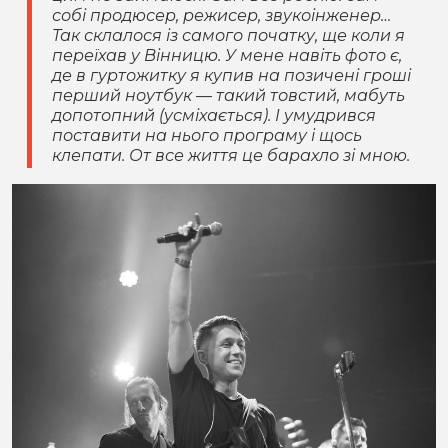
собі продюсер, режисер, звукоінженер…
Так склалося із самого початку, ще коли я
переїхав у Вінницю. У мене навіть фото є,
де в гуртожитку я купив на позичені гроші
перший ноутбук — такий товстий, мабуть
допотопний (усміхається). І умудрився
поставити на нього програму і щось
клепати. От все життя це барахло зі мною.