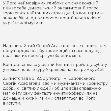
Місто
В кулуарах
У його неймовірних, глибоких піснях кожний
пізнає себе, дивовижний оксамитовий голос
торкається найтонших струн душі, а концерти —
Життя
значно більше, ніж просто гарний вечір якісної
української музики.
Історія
Відео
Спорт
Конфлікти
Надзвичайний Сергій Асафатов везе вінничанам
нову порцію незабутніх емоцій та насолоду від
Контакти
Партнери
Футбол
вражаючих прем’єр і улюблених хітів.
Спорт
Концерт співака у рідній Вінниці пройде у суботу
у межах нового туру Україною на підтримку ЗСУ.
25 листопада о 19.00 у театрі ім. Садовського
Сергій Асафатов зі своїми музикантами «оркестру
добрих і світлих людей» обіцяє всім справжню
магію і ту саму фантастичну атмосферу «як на
домашній кухні», якими славляться всі його
виступи.