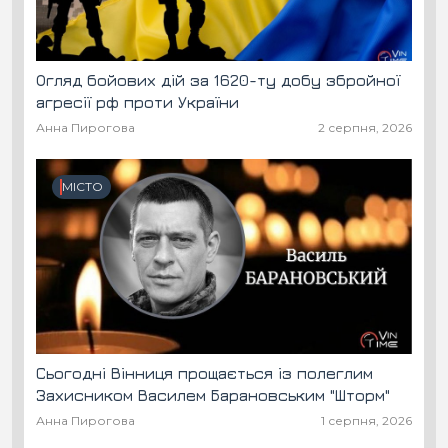
Огляд бойових дій за 1620-ту добу збройної
агресії рф проти України
Анна Пирогова
2 серпня, 2026
МІСТО
Сьогодні Вінниця прощається із полеглим
Захисником Василем Барановським "Шторм"
Анна Пирогова
1 серпня, 2026