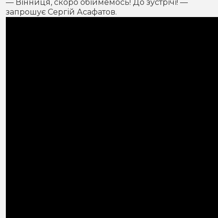
— Вінниця, скоро обіймемось! До зустрічі! —
запрошує Сергій Асафатов.