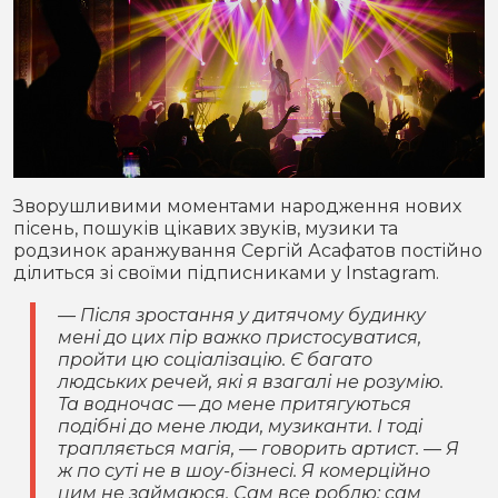
Зворушливими моментами народження нових
пісень, пошуків цікавих звуків, музики та
родзинок аранжування Сергій Асафатов постійно
ділиться зі своїми підписниками у Instagram.
— Після зростання у дитячому будинку
мені до цих пір важко пристосуватися,
пройти цю соціалізацію. Є багато
людських речей, які я взагалі не розумію.
Та водночас — до мене притягуються
подібні до мене люди, музиканти. І тоді
трапляється магія, — говорить артист. — Я
ж по суті не в шоу-бізнесі. Я комерційно
цим не займаюся. Сам все роблю: сам