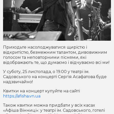
Приходьте насолоджуватися щирістю і
відкритістю, безмежним талантом, дивовижним
голосом та неповторними піснями, які
відображають те, що думаємо і відчуваємо всі ми!
У суботу, 25 листопада, о 19.00 у театрі ім.
Садовського на концерті Сергія Асафатова буде
надзвичайно!
Квитки на концерт купуйте на сайті
https://afisha.vn.ua
Також квитки можна придбати у всіх касах
«Афіша Вінниці»: у театрі ім. Садовського, готелі