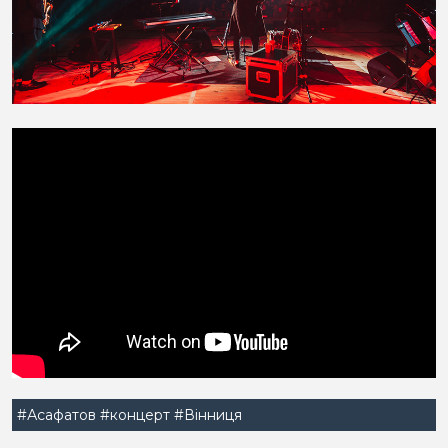
#Асафатов
#концерт
#Вінниця