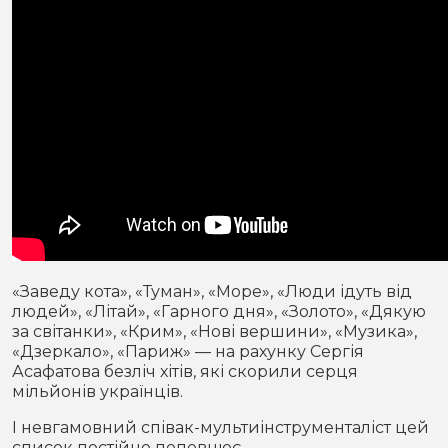
«Заведу кота», «Туман», «Море», «Люди ідуть від
людей», «Літай», «Гарного дня», «Золото», «Дякую
за світанки», «Крим», «Нові вершини», «Музика»,
«Дзеркало», «Париж» — на рахунку Сергія
Асафатова безліч хітів, які скорили серця
мільйонів українців.
І невгамовний співак-мультиінструменталіст цей
список постійно поповнює.