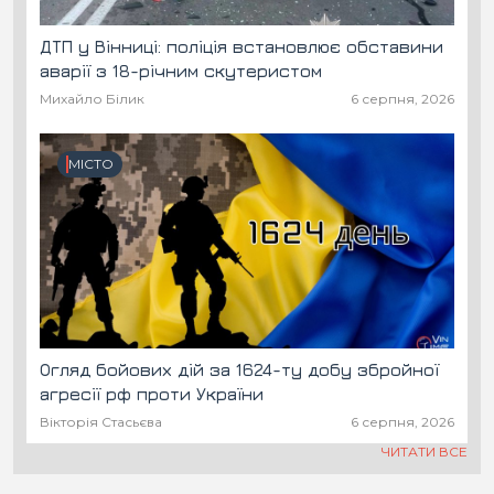
ДТП у Вінниці: поліція встановлює обставини
аварії з 18-річним скутеристом
Михайло Білик
6 серпня, 2026
МІСТО
Огляд бойових дій за 1624-ту добу збройної
агресії рф проти України
Вікторія Стасьєва
6 серпня, 2026
ЧИТАТИ ВСЕ