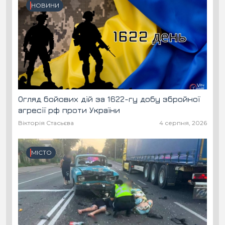
НОВИНИ
Огляд бойових дій за 1622-гу добу збройної
агресії рф проти України
Вікторія Стасьєва
4 серпня, 2026
МІСТО