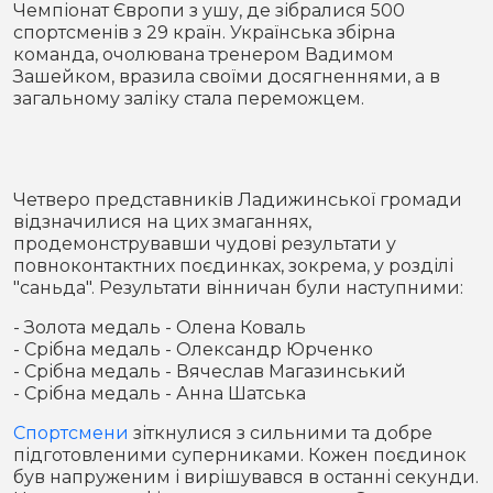
Чемпіонат Європи з ушу, де зібралися 500
Місто
В кулуарах
спортсменів з 29 країн. Українська збірна
команда, очолювана тренером Вадимом
Життя
Зашейком, вразила своїми досягненнями, а в
загальному заліку стала переможцем.
Історія
Відео
Спорт
Конфлікти
Четверо представників Ладижинської громади
відзначилися на цих змаганнях,
Контакти
Партнери
Футбол
продемонструвавши чудові результати у
повноконтактних поєдинках, зокрема, у розділі
Спорт
"саньда". Результати вінничан були наступними:
Підписатись на нас у Telegram
- Золота медаль - Олена Коваль
- Срібна медаль - Олександр Юрченко
- Срібна медаль - Вячеслав Магазинський
- Срібна медаль - Анна Шатська
Спортсмени
зіткнулися з сильними та добре
підготовленими суперниками. Кожен поєдинок
був напруженим і вирішувався в останні секунди.