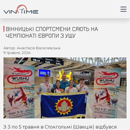
ВІННИЦЬКІ СПОРТСМЕНИ СЯЮТЬ НА
ЧЕМПІОНАТІ ЄВРОПИ З УШУ
Головна
Автор: Анастасія Васелевська
9 травня, 2024
Війна
Новини
Кримінал
Здоров'я
Приватна думка
З 3 по 5 травня в Стокгольмі (Швеція) відбувся