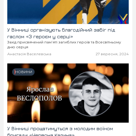
У Вінниці організують благодійний забіг під
гаслом «З героєм у серці»
Захід присвячений пам’яті загиблих героїв та Всесвітньому
дню серця
Анастасія Васелевська
27 вересня, 2024
НОВИНИ
У Вінниці прощатимуться з молодим воїном
бригади «Червона Калина»