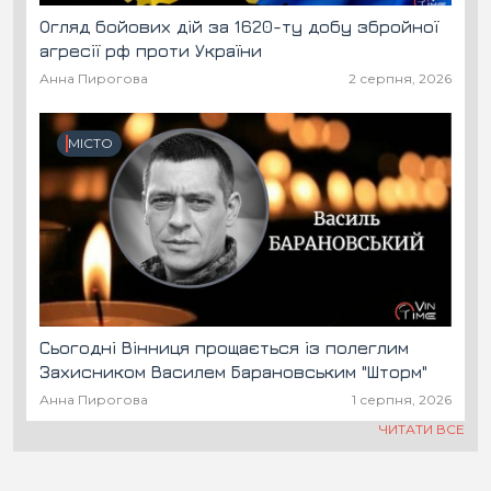
Огляд бойових дій за 1620-ту добу збройної
агресії рф проти України
Анна Пирогова
2 серпня, 2026
МІСТО
Сьогодні Вінниця прощається із полеглим
Захисником Василем Барановським "Шторм"
Анна Пирогова
1 серпня, 2026
ЧИТАТИ ВСЕ