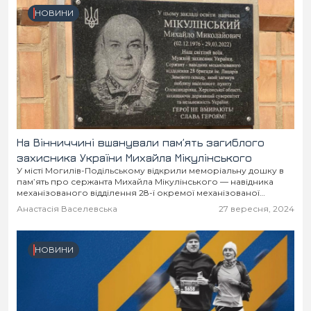
НОВИНИ
На Вінниччині вшанували пам’ять загиблого
захисника України Михайла Мікулінського
У місті Могилів-Подільському відкрили меморіальну дошку в
пам’ять про сержанта Михайла Мікулінського — навідника
механізованого відділення 28-ї окремої механізованої
бригади імені Лицарів зимового походу.
Анастасія Васелевська
27 вересня, 2024
НОВИНИ