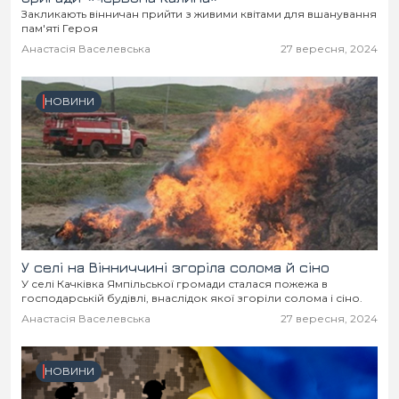
Закликають вінничан прийти з живими квітами для вшанування
пам'яті Героя
Анастасія Васелевська
27 вересня, 2024
НОВИНИ
У селі на Вінниччині згоріла солома й сіно
У селі Качківка Ямпільської громади сталася пожежа в
господарській будівлі, внаслідок якої згоріли солома і сіно.
Анастасія Васелевська
27 вересня, 2024
НОВИНИ