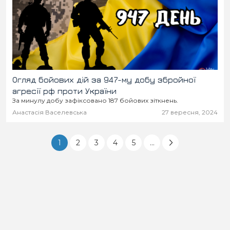
Огляд бойових дій за 947-му добу збройної
агресії рф проти України
За минулу добу зафіксовано 187 бойових зіткнень.
Анастасія Васелевська
27 вересня, 2024
1
2
3
4
5
...