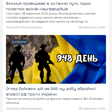
Вінниця проводжає в останню путь трьох
полеглих воїнів-нацгвардійців
Сьогодні, 28 вересня 2024 року, Вінниця вкотре схиляє
голови, віддаючи шану трьом своїм землякам –
нацгвардійцям, які віддали свої життя за свободу та
незалежність України. Герої – Ярослав Веслополов, Віктор...
Анастасія Васелевська
28 вересня, 2024
НОВИНИ
Огляд бойових дій за 948-му добу збройної
агресії рф проти України
Протягом минулої доби на фронті зафіксовано 180 бойових
зіткнень.
Анастасія Васелевська
28 вересня, 2024