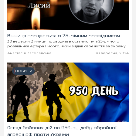
Місто
В кулуарах
Життя
Історія
Відео
Вінниця прощається з 25-річним розвідником
30 вересня Вінниця проводить в останню путь 25-річного
розвідника Артура Лисого, який віддав своє життя за Україну.
Спорт
Конфлікти
Анастасія Васелевська
30 вересня, 2024
Контакти
Партнери
Футбол
НОВИНИ
Спорт
Підписатись на нас у Telegram
Огляд бойових дій за 950-ту добу збройної
агресії рф проти України