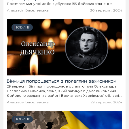
Протягом минулої доби відбулося 153 бойових зіткнення.
Анастасія Васелевська
30 вересня, 2024
НОВИНИ
Вінниця попрощається з полеглим захисником
29 вересня Вінниця проводжає в останню путь Олександра
Павловича Дьяченка, воїна, який загинув під час виконання
бойового завдання в районі Вовчанська Харківської області.
Йому було лише 41 рік.
Анастасія Васелевська
29 вересня, 2024
НОВИНИ