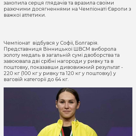
захопила серця глядачів та вразила своїми
Місто
В кулуарах
разючими досягненнями на Чемпіонаті Європи з
важкої атлетики.
Життя
Історія
Відео
Чемпіонат відбувся у Софії, Болгарія.
Спорт
Конфлікти
Представниця Вінницької ШВСМ виборола
золоту медаль в загальній сумі двоборства та
завоювала дві срібні нагороди у ривку та в
Контакти
Партнери
Футбол
поштовху, показавши дивовижний результат -
220 кг (100 кг у ривку та 120 кг у поштовху) у
Спорт
ваговій категорії до 64 кг.
Підписатись на нас у Telegram