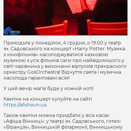
Приходьте у понеділок, 4 грудня, о 19.00 у театр
ім. Садовського на концерт «Harry Potter: Музика
з кінофільмів» насолоджуватися казковою
музикою з усіх фільмів саги про найвідомішого у
світі чарівника у виконанні віртуозів прекрасного
оркестру GosОrchestra! Відчуття свята і музична
насолода гарантовані всім!
У цей вечір магія буде у кожній ноті!
Квитки на концерт купуйте на сайті
https://afisha.vn.ua
Також квитки можна придбати у всіх касах
«Афіша Вінниці»: у театрі ім. Садовського, готелі
«Франція», Вінницькій філармонії, Вінницькому