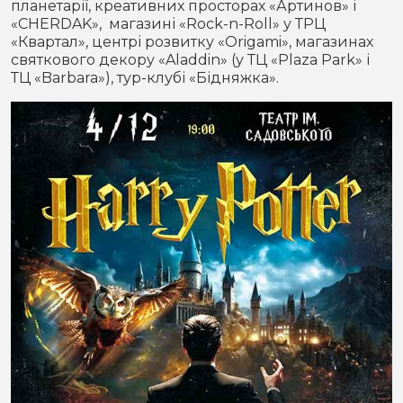
планетарії, креативних просторах «Артинов» і
«CHERDAK», магазині «Rock-n-Roll» у ТРЦ
«Квартал», центрі розвитку «Origami», магазинах
святкового декору «Aladdin» (у ТЦ «Plaza Park» і
ТЦ «Barbara»), тур-клубі «Бідняжка».