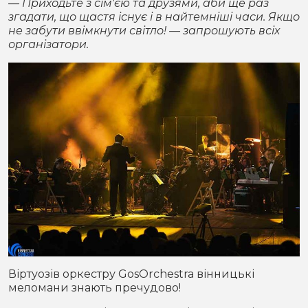
— Приходьте з сім'єю та друзями, аби ще раз
згадати, що щастя існує і в найтемніші часи. Якщо
не забути ввімкнути світло! — запрошують всіх
організатори.
Віртуозів оркестру GosOrchestra вінницькі
меломани знають пречудово!