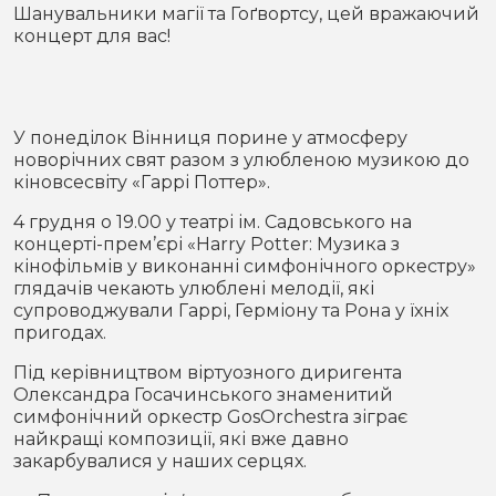
Місто
В кулуарах
Шанувальники магії та Гоґвортсу, цей вражаючий
концерт для вас!
Життя
Історія
Відео
У понеділок Вінниця порине у атмосферу
новорічних свят разом з улюбленою музикою до
Спорт
Конфлікти
кіновсесвіту «Гаррі Поттер».
4 грудня о 19.00 у театрі ім. Садовського на
Контакти
Партнери
Футбол
концерті-прем’єрі «Harry Potter: Музика з
кінофільмів у виконанні симфонічного оркестру»
Спорт
глядачів чекають улюблені мелодії, які
Підписатись на нас у Telegram
супроводжували Гаррі, Герміону та Рона у їхніх
пригодах.
Під керівництвом віртуозного диригента
Олександра Госачинського знаменитий
симфонічний оркестр GosOrchestra зіграє
найкращі композиції, які вже давно
закарбувалися у наших серцях.