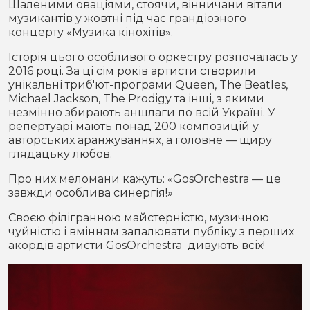
Шаленими оваціями, стоячи, вінничани вітали
музикантів у жовтні під час грандіозного
концерту «Музика кінохітів».
Історія цього особливого оркестру розпочалась у
2016 році. За ці сім років артисти створили
унікальні триб'ют-програми Queen, The Beatles,
Michael Jackson, The Prodigy та інші, з якими
незмінно збирають аншлаги по всій Україні. У
репертуарі мають понад 200 композицій у
авторських аранжуваннях, а головне — щиру
глядацьку любов.
Про них меломани кажуть: «GosOrchestra — це
завжди особлива синергія!»
Своєю філігранною майстерністю, музичною
чуйністю і вмінням запалювати публіку з перших
акордів артисти GosOrchestra дивують всіх!