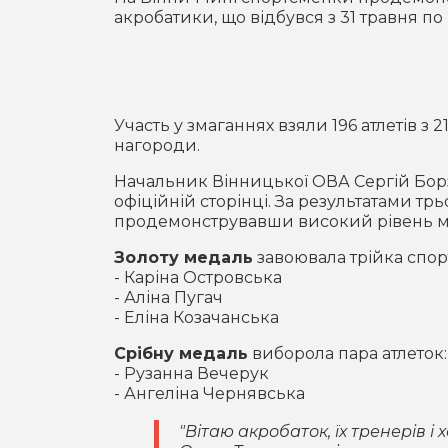
акробатики, що відбувся з 31 травня по
Участь у змаганнях взяли 196 атлетів з 
нагороди.
Начальник Вінницької ОВА Сергій Бо
офіційній сторінці. За результатами трь
продемонструвавши високий рівень май
Золоту медаль
завоювала трійка спор
- Каріна Островська
- Аліна Пугач
- Еліна Козачанська
Срібну медаль
виборола пара атлеток:
- Рузанна Вечерук
- Ангеліна Чернявська
"Вітаю акробаток, їх тренерів і