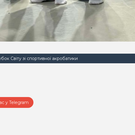
бок Світу зі спортивної акробатики
ас у Telegram