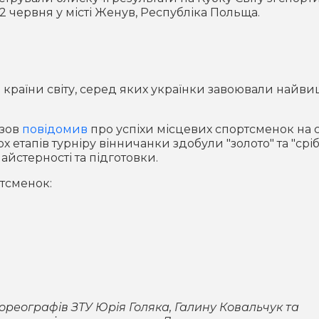
 2 червня у місті Женув, Республіка Польща.
21 країни світу, серед яких українки завоювали найви
рзов
повідомив
про успіхи місцевих спортсменок на 
ох етапів турніру вінничанки здобули "золото" та "сріб
стерності та підготовки.
тсменок:
 хореографів ЗТУ Юрія Голяка, Галину Ковальчук та