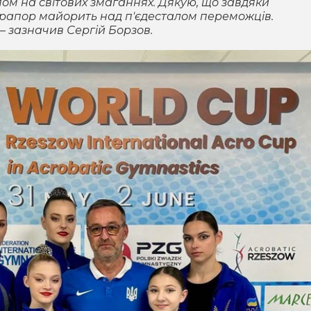
пом на світових змаганнях. Дякую, що завдяки
рапор майорить над п'єдесталом переможців.
– зазначив Сергій Борзов.