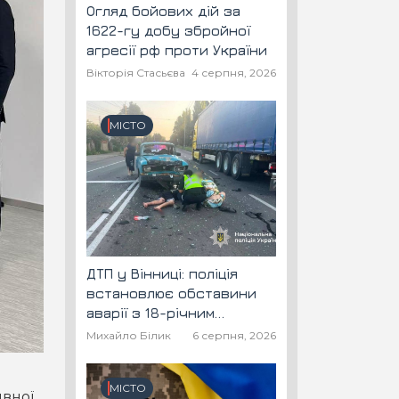
Огляд бойових дій за
1622-гу добу збройної
агресії рф проти України
Вікторія Стасьєва
4 серпня, 2026
МІСТО
ДТП у Вінниці: поліція
встановлює обставини
аварії з 18-річним
скутеристом
Михайло Білик
6 серпня, 2026
МІСТО
ивної