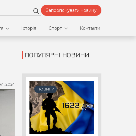
Запропонувати новину
тя
Історія
Спорт
Контакти
ПОПУЛЯРНІ НОВИНИ
део
Футбол
нфлікти
ня, 2024
ртнери
НОВИНИ
орт