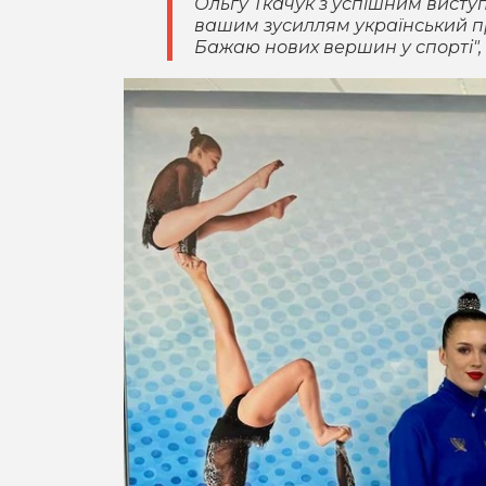
Ольгу Ткачук з успішним висту
вашим зусиллям український п
Бажаю нових вершин у спорті", 