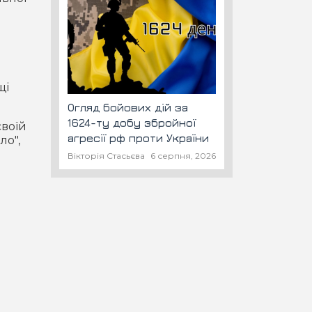
щі
Огляд бойових дій за
1624-ту добу збройної
своїй
агресії рф проти України
ло",
Вікторія Стасьєва
6 серпня, 2026