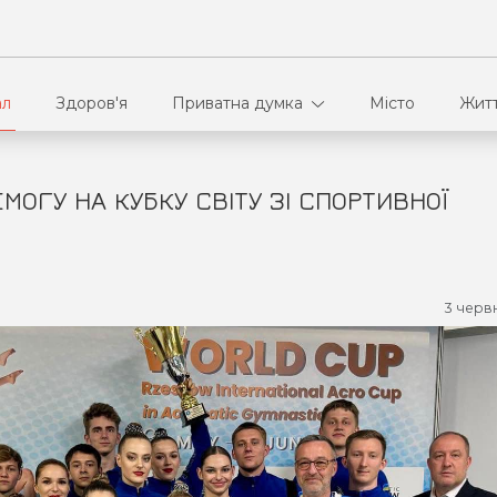
ал
Здоров'я
Приватна думка
Місто
Жит
ОГУ НА КУБКУ СВІТУ ЗІ СПОРТИВНОЇ
В кулуарах
Ві
Ко
3 черв
Па
Сп