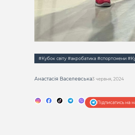
#Кубок світу
#акробатика
#спортсмени
#Ку
Анастасія Васелевська
3 червня, 2024
Підписатись на н