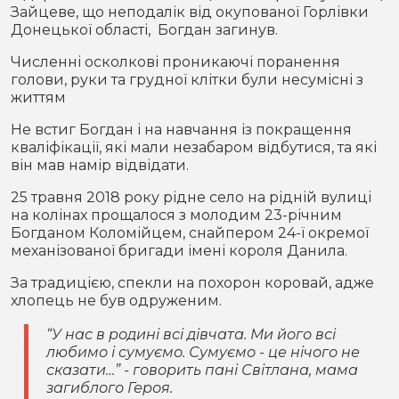
Зайцеве, що неподалік від окупованої Горлівки
Донецької області, Богдан загинув.
Численні осколкові проникаючі поранення
голови, руки та грудної клітки були несумісні з
життям
Не встиг Богдан і на навчання із покращення
кваліфікації, які мали незабаром відбутися, та які
він мав намір відвідати.
25 травня 2018 року рідне село на рідній вулиці
на колінах прощалося з молодим 23-річним
Богданом Коломійцем, снайпером 24-ї окремої
механізованої бригади імені короля Данила.
За традицією, спекли на похорон коровай, адже
хлопець не був одруженим.
“У нас в родині всі дівчата. Ми його всі
любимо і сумуємо. Сумуємо - це нічого не
сказати…” - говорить пані Світлана, мама
загиблого Героя.