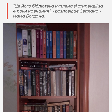
“Це його бібліотека куплена зі стипендії за
4 роки навчання”, - розповідає Світлана -
мама Богдана.