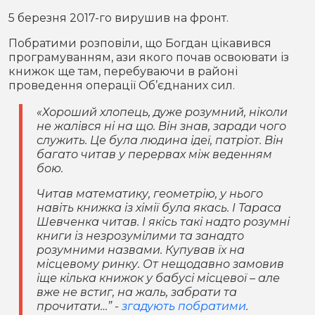
5 березня 2017-го вирушив на фронт.
Побратими розповіли, що Богдан цікавився
програмуванням, ази якого почав освоювати із
книжок ще там, перебуваючи в районі
проведення операції Об’єднаних сил.
«Хороший хлопець, дуже розумний, ніколи
не жалівся ні на що. Він знав, заради чого
служить. Це була людина ідеї, патріот. Він
багато читав у перервах між веденням
бою.
Читав математику, геометрію, у нього
навіть книжка із хімії була якась. І Тараса
Шевченка читав. І якісь такі надто розумні
книги із незрозумілими та занадто
розумними назвами. Купував їх на
місцевому ринку. От нещодавно замовив
іще кілька книжок у бабусі місцевої – але
вже не встиг, на жаль, забрати та
прочитати…” -
згадують побратими
.