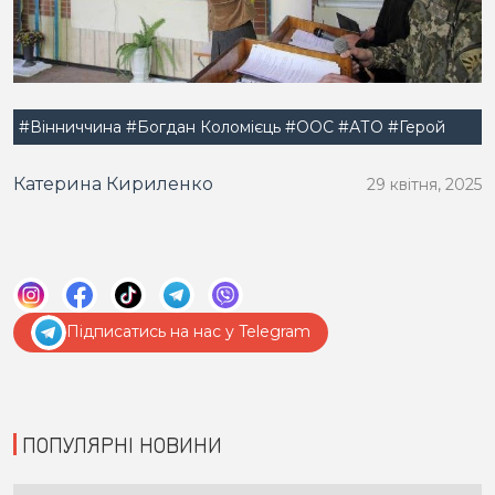
#Вінниччина
#Богдан Коломієць
#ООС
#АТО
#Герой
Катерина Кириленко
29 квітня, 2025
Підписатись на нас у Telegram
ПОПУЛЯРНІ НОВИНИ