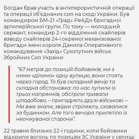
Богдан брав участь в антитерористичній операції
та операції об‘єднаних сил на сході України. Був
командиром БМ-21 «Град» РеАДн бригадної
артилерійської групи. По тому — молодший
сержант, командир 2-го відділення снайперів
взводу снайперів 24-ї окремої механізованої
бригади імені короля Данила Оперативного
командування «Захід» Сухопутних військ
Збройних Сил України.
“67 метрів до позицій бойовиків, ми з
ними «ділимо» одну вулицю, вони стоять
через город. То був складний вечір та
складна обстановка: по нас лупили із
трьох напрямків, обстріли тривали
цілодобово, – пригадують друзі-військові. –
Ми вже знали, звідки стріляють, сховалися
за будинком. Але того вечора прилетіло із
неочікуваної сторони”.
22 травня близько 22-ї години, коли бойовики
відкрили вогонь по позиціях ЗС України у селищі