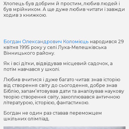
Місто
В кулуарах
Хлопець був добрим й простим, любив людей і
був мрійником. А ще дуже любив читати і завжди
ходив з книжкою.
Життя
Історія
Відео
Богдан Олександрович Коломієць
народився 29
Спорт
Конфлікти
квітня 1995 року у селі Лука-Мелешківська
Вінницького району.
Контакти
Партнери
Футбол
Як і всі дітки, відвідував місцевий садочок, а
потім навчався у школі.
Спорт
Підписатись на нас у Telegram
Любив вчитися і дуже багато читав: знав історію
від створення світу до сьогодення, добре знав
Біблію, запамʼятовував дати та аналізував наукову
теорію створення світу, захоплювався античною
літературою, історією, фантастикою.
Богдан не один раз ставав переможцем
шкільних олімпіад.