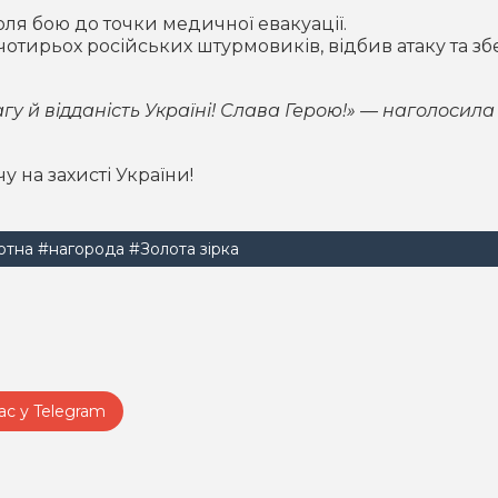
оля бою до точки медичної евакуації.
чотирьох російських штурмовиків, відбив атаку та зб
агу й відданість Україні! Слава Герою!» — наголосила
у на захисті України!
отна
#нагорода
#Золота зірка
ас у Telegram