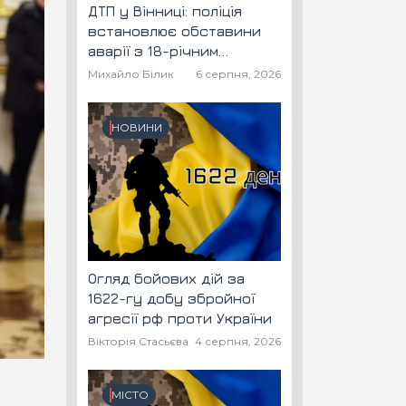
ДТП у Вінниці: поліція
встановлює обставини
аварії з 18-річним
скутеристом
Михайло Білик
6 серпня, 2026
НОВИНИ
Огляд бойових дій за
1622-гу добу збройної
агресії рф проти України
Вікторія Стасьєва
4 серпня, 2026
МІСТО