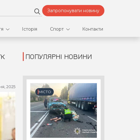
Запропонувати новину
тя
Історія
Спорт
Контакти
УК
ПОПУЛЯРНІ НОВИНИ
део
Футбол
нфлікти
ня, 2025
ртнери
МІСТО
орт