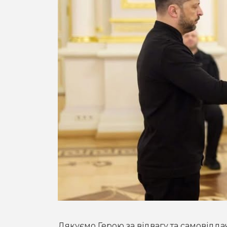
Дякуємо Герою за відвагу та самовіддач