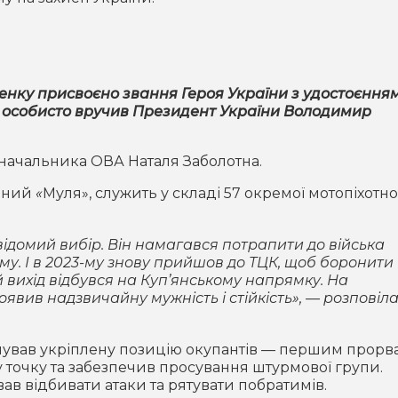
енку присвоєно звання Героя України з удостоєння
ну особисто вручив Президент України Володимир
начальника ОВА Наталя Заболотна.
ивний
«
Муля», служить у складі 57 окремої мотопіхотно
відомий вибір. Він намагався потрапити до війська
2-му. І в 2023-му знову прийшов до ТЦК, щоб боронити
вихід відбувся на Куп’янському напрямку. На
явив надзвичайну мужність і стійкість», — розповіл
рмував укріплену позицію окупантів — першим прорв
 точку та забезпечив просування штурмової групи.
в відбивати атаки та рятувати побратимів.