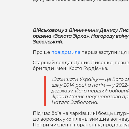
Військовому з Вінниччини Денису Лис
ордена «Золота Зірка». Нагороду вої
Зеленський.
Про це
повідомила
перша заступниця 
Старший солдат Денис Лисенко, поз
бригади імені Костя Гордієнка.
«Захищати Україну — це його с
ще у 2014 році, а потім — у 202
державу. Його перший бойовий 
фронті Денис неодноразово про
Наталя Заболотна.
Під час боїв на Харківщині боєць шту
до ворожих укріплень, знищив вогневу
Попри численні поранення, продовжува