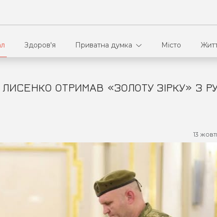
ал
Здоров'я
Приватна думка
Місто
Жит
 ЛИСЕНКО ОТРИМАВ «ЗОЛОТУ ЗІРКУ» З Р
В кулуарах
Ві
Ко
13 жовт
Па
Сп