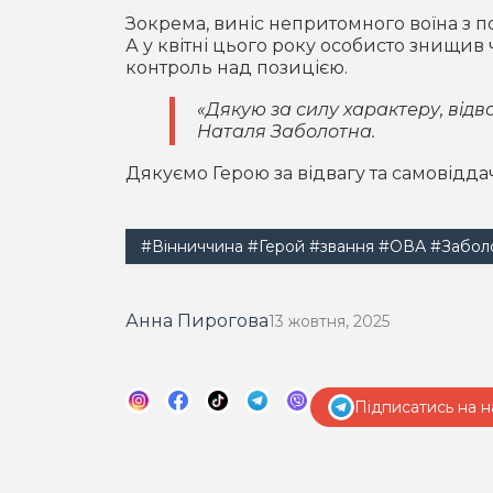
Зокрема, виніс непритомного воїна з п
А у квітні цього року особисто знищив 
контроль над позицією.
«Дякую за силу характеру, відв
Наталя Заболотна.
Дякуємо Герою за відвагу та самовіддач
#Вінниччина
#Герой
#звання
#ОВА
#Забол
Анна Пирогова
13 жовтня, 2025
Підписатись на н