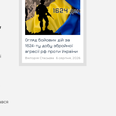
м
Огляд бойових дій за
1624-ту добу збройної
агресії рф проти України
ї
Вікторія Стасьєва
6 серпня, 2026
а
ався