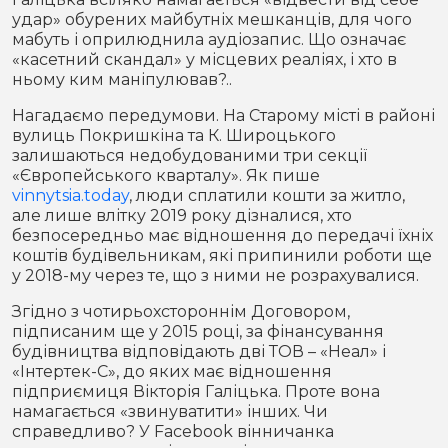
удар» обурених майбутніх мешканців, для чого
мабуть і оприлюднила аудіозапис. Що означає
«касетний скандал» у місцевих реаліях, і хто в
ньому ким маніпулював?..
Нагадаємо передумови. На Старому місті в районі
вулиць Покришкіна та К. Широцького
залишаються недобудованими три секції
«Європейського кварталу». Як пише
vinnytsia.today
, люди сплатили кошти за житло,
але лише влітку 2019 року дізналися, хто
безпосередньо має відношення до передачі їхніх
коштів будівельникам, які припинили роботи ще
у 2018-му через те, що з ними не розрахувалися.
Згідно з чотирьохстороннім Договором,
підписаним ще у 2015 році, за фінансування
будівництва відповідають дві ТОВ – «Неал» і
«Інтертек-С», до яких має відношення
підприємиця Вікторія Галіцька. Проте вона
намагається «звинуватити» інших. Чи
справедливо? У Facebook вінничанка