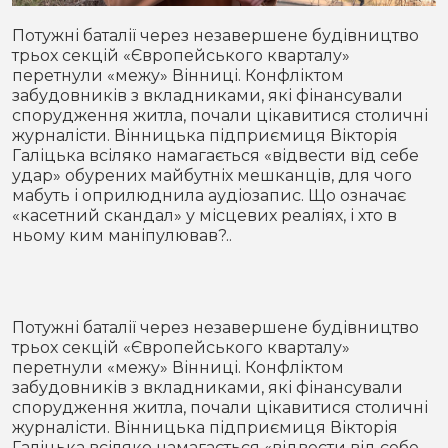
Місто
В кулуарах
Потужні баталії через незавершене будівництво
трьох секцій «Європейського кварталу»
Життя
перетнули «межу» Вінниці. Конфліктом
забудовників з вкладниками, які фінансували
Історія
Відео
спорудження житла, почали цікавитися столичні
журналісти. Вінницька підприємиця Вікторія
Галіцька всіляко намагається «відвести від себе
Спорт
Конфлікти
удар» обурених майбутніх мешканців, для чого
мабуть і оприлюднила аудіозапис. Що означає
Контакти
Партнери
Футбол
«касетний скандал» у місцевих реаліях, і хто в
ньому ким маніпулював?..
Спорт
Підписатись на нас у Telegram
Потужні баталії через незавершене будівництво
трьох секцій «Європейського кварталу»
перетнули «межу» Вінниці. Конфліктом
забудовників з вкладниками, які фінансували
спорудження житла, почали цікавитися столичні
журналісти. Вінницька підприємиця Вікторія
Галіцька всіляко намагається «відвести від себе