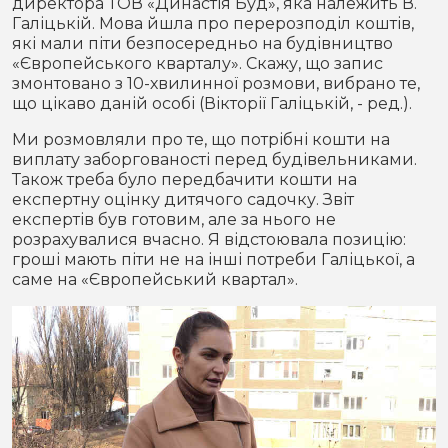
директора ТОВ «Династія Буд», яка належить В.
Галіцькій. Мова йшла про перерозподіл коштів,
які мали піти безпосередньо на будівництво
«Європейського кварталу». Скажу, що запис
змонтовано з 10-хвилинної розмови, вибрано те,
що цікаво даній особі (Вікторії Галіцькій, - ред.).
Ми розмовляли про те, що потрібні кошти на
виплату заборгованості перед будівельниками.
Також треба було передбачити кошти на
експертну оцінку дитячого садочку. Звіт
експертів був готовим, але за нього не
розрахувалися вчасно. Я відстоювала позицію:
гроші мають піти не на інші потреби Галіцької, а
саме на «Європейський квартал».