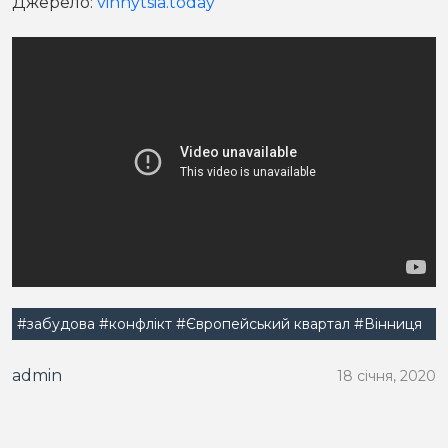
Джерело:
vinnytsia.today
#забудова
#конфлікт
#Європейський квартал
#Вінниця
admin
18 січня, 2020