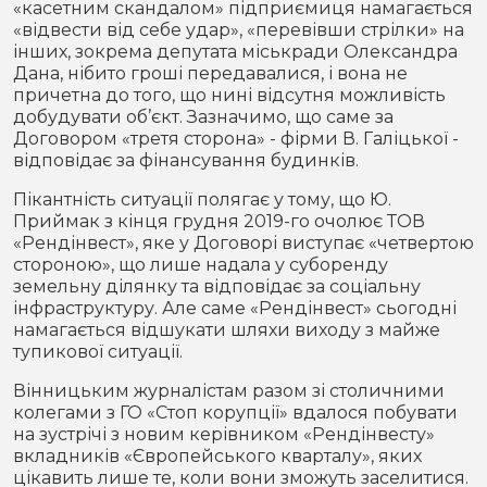
«касетним скандалом» підприємиця намагається
«відвести від себе удар», «перевівши стрілки» на
інших, зокрема депутата міськради Олександра
Дана, нібито гроші передавалися, і вона не
причетна до того, що нині відсутня можливість
добудувати об’єкт. Зазначимо, що саме за
Договором «третя сторона» - фірми В. Галіцької -
відповідає за фінансування будинків.
Пікантність ситуації полягає у тому, що Ю.
Приймак з кінця грудня 2019-го очолює ТОВ
«Рендінвест», яке у Договорі виступає «четвертою
стороною», що лише надала у суборенду
земельну ділянку та відповідає за соціальну
інфраструктуру. Але саме «Рендінвест» сьогодні
намагається відшукати шляхи виходу з майже
тупикової ситуації.
Вінницьким журналістам разом зі столичними
колегами з ГО «Стоп корупції» вдалося побувати
на зустрічі з новим керівником «Рендінвесту»
вкладників «Європейського кварталу», яких
цікавить лише те, коли вони зможуть заселитися.