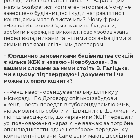
розсуд. Можливо на інші об’єкти… Зараз з цим
мають розібратися компетентні органи. Чому не
завершено будівництво і куди направлялися
кошти, яких мало б вистачити?.. Чому фірми
«Неал» і «Інтертек-С», які мали побудувати,
зробити мережі, не виконали своїх зобов’язань
перед вкладниками та іншими організаціями, з
якими пов’язані спільним договором.
- Юридично замовниками будівництва секцій
є кілька ЖБК з назвою «Новобудова». За
вашими словами за ними стоїть В. Галіцька.
Чи є цьому підтверджуючі документи і чи
можна їх оприлюднити?
- «Рендінвест» орендує земельну ділянку у
міськради. По Договору спільної забудови
«Рендінвест» передав в суборенду землю ЖБК,
які замовляють роботи у підрядників. Документи,
які підтверджують, що керівники ЖБК передали
усі повноваження наразі я не вважаю за потрібне
оприлюднювати, адже незабаром передам їх у
компетентні органи. Саме вони мають дослідити,