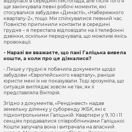
відбулася в середині листопада, але після того я
ще закінчувала певні робочі моменти, які
стосувалися забудови «Династії», «Набережного
кварталу-2», тощо. Ми спілкувалися певний час.
Повністю припинили контакти в середині
грудня – я перестала відповідати на її телефонні
дзвінки, оскільки передчувала, що можливі якісь
провокації.
- Наразі ви вважаєте, що пані Галіцька вивела
кошти, а коли про це дізналися?
- Лише у грудні я побачила документи щодо
забудови «Європейського кварталу», раніше
юристи мені їх не показували. Тоді зрозуміла, що
ситуація виглядає зовсім не так, як її
представляла Вікторія.
Згідно з документів, «Рендінвест» надав
земельну ділянку у суборенду ЖБК, які є
підконтрольними Галіцькій. Квартири у 9, 10 і 11
секціях продавалися співробітниками Галіцької.
Кошти залучала вона і витрачала на власний