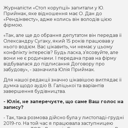
Журналісти «Стоп корупції» запитали у Ю.
Приймак, яке відношення має О. Дан до
«Рендінвесту», адже колись він володів цією
фірмою.
«Так, але ще до обрання депутатом він передав її
Олександру Сугаку, який 15 років працював у
нього водієм. Вас цікавить, чи немає у цьому
конфлікту інтересів? Будь ласка, з’ясовуйте, але
вони не є родичами. І передача прав на фірму
відбувалася до підписання Договору про
забудову», - зазначила Юлія Приймак.
Для нашої редакції значно цікавішою виглядає її
думка щодо аудіо В. Галіцької та варіантів
завершення будівництва.
- Юліє, не заперечуєте, що саме Ваш голос на
запису?
- Так, така розмова дійсно була у листопаді-грудні
2019-го. На той час я працювала заступницею