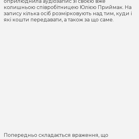
оприлюднила аудіозапис зі своєю вже
колишньою співробітницею Юлією Приймак. На
запису кілька осіб розмірковують над тим, куди і
які кошти передавати, а також за що саме.
Попередньо складається враження, що