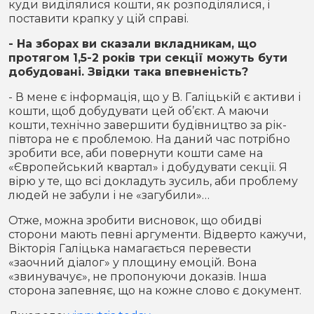
куди виділялися кошти, як розподілялися, і
поставити крапку у цій справі.
- На зборах ви сказали вкладникам, що
протягом 1,5-2 років три секції можуть бути
добудовані. Звідки така впевненість?
- В мене є інформація, що у В. Галіцькій є активи і
кошти, щоб добудувати цей об’єкт. А маючи
кошти, технічно завершити будівництво за рік-
півтора не є проблемою. На даний час потрібно
зробити все, аби повернути кошти саме на
«Європейський квартал» і добудувати секції. Я
вірю у те, що всі докладуть зусиль, аби проблему
людей не забули і не «загубили»…
Отже, можна зробити висновок, що обидві
сторони мають певні аргументи. Відверто кажучи,
Вікторія Галіцька намагається перевести
«заочний діалог» у площину емоцій. Вона
«звинувачує», не пропонуючи доказів. Інша
сторона запевняє, що на кожне слово є документ.