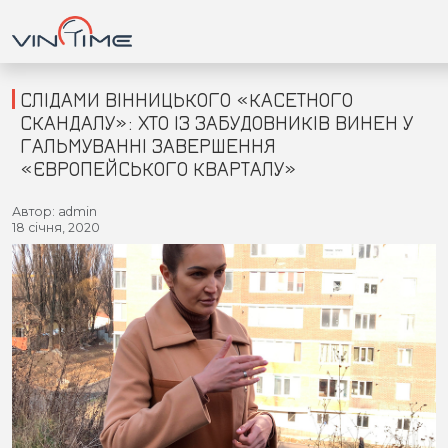
СЛІДАМИ ВІННИЦЬКОГО «КАСЕТНОГО
СКАНДАЛУ»: ХТО ІЗ ЗАБУДОВНИКІВ ВИНЕН У
ГАЛЬМУВАННІ ЗАВЕРШЕННЯ
Головна
«ЄВРОПЕЙСЬКОГО КВАРТАЛУ»
Війна
Автор: admin
18 січня, 2020
Новини
Кримінал
Здоров'я
Приватна думка