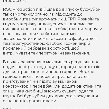
Production.
RGC Production підійшла до випуску буржуйок
так само технологічно, як підходить до
виробництва суперсучасних ШГРП. Розкрій та
гнуття матеріалу виконується за допомогою
високоточного новітнього обладнання. Корпуси
пічок зварюються роботизованими
зварювальними комплексами та фарбуються
температуростійкою фарбою. Кожен виріб
посилений ребрами жорсткості, щоб
витримувати температурні навантаження.
В пічках реалізована можливість регулювання
подачі повітря та відводу відпрацьованих газів
для контролю інтенсивності горіння. Верхня
горизонтальна поверхня призначена для
приготування чи підігріву їжі. Також
конструктори передбачили додаткові стійки та
спиці, на яких бійці зможуть сушити одяг та
взуття. Всі буржуйки для кращого маскування
оснащені іскрогасниками.