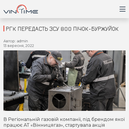
РГК ПЕРЕДАСТЬ ЗСУ 800 ПІЧОК-БУРЖУЙОК
Автор: admin
Головна
13 вересня, 2022
Війна
Новини
Кримінал
Здоров'я
Приватна думка
В Регіональній газовій компанії, під брендом якої
працює АТ «Вінницягаз», стартувала акція