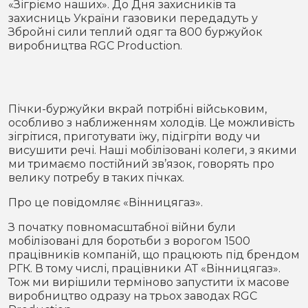
«Зігріємо наших». До Дня захисників та
Місто
В кулуарах
захисниць України газовики передадуть у
Збройні сили теплий одяг та 800 буржуйок
Життя
виробництва RGC Production.
Історія
Відео
Пічки-буржуйки вкрай потрібні військовим,
Спорт
Конфлікти
особливо з наближенням холодів. Це можливість
зігрітися, приготувати їжу, підігріти воду чи
Контакти
Партнери
Футбол
висушити речі. Наші мобілізовані колеги, з якими
ми тримаємо постійний зв’язок, говорять про
велику потребу в таких пічках.
Спорт
Підписатись на нас у Telegram
Про це повідомляє «Вінницягаз».
З початку повномасштабної війни були
мобілізовані для боротьби з ворогом 1500
працівників компаній, що працюють під брендом
РГК. В тому числі, працівники АТ «Вінницягаз».
Тож ми вирішили терміново запустити їх масове
виробництво одразу на трьох заводах RGC