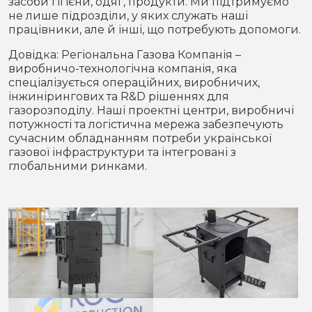
засоби гігієни, одяг, продукти. Ми підтримуємо
не лише підрозділи, у яких служать наші
працівники, але й інші, що потребують допомоги.
Довідка: Регіональна Газова Компанія –
виробничо-технологічна компанія, яка
спеціалізується операційних, виробничих,
інжинірингових та R&D рішеннях для
газорозподілу. Наші проектні центри, виробничі
потужності та логістична мережа забезпечують
сучасним обладнанням потреби української
газової інфраструктури та інтегровані з
глобальними ринками.