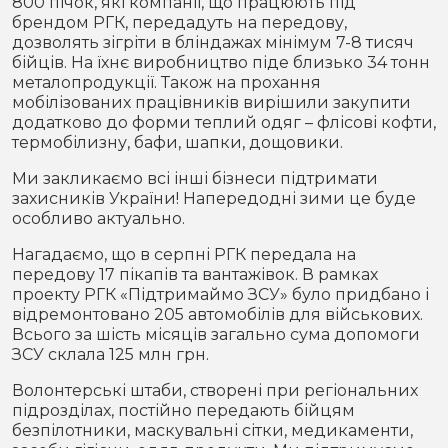
800 пічок, які компанії, що працюють під
брендом РГК, передадуть на передову,
дозволять зігріти в бліндажах мінімум 7-8 тисяч
бійців. На їхнє виробництво піде близько 34 тонн
металопродукції. Також на прохання
мобілізованих працівників вирішили закупити
додатково до форми теплий одяг – флісові кофти,
термобілизну, бафи, шапки, дощовики.
Ми закликаємо всі інші бізнеси підтримати
захисників України! Напередодні зими це буде
особливо актуально.
Нагадаємо, що в серпні РГК передала на
передову 17 пікапів та вантажівок. В рамках
проекту РГК «Підтримаймо ЗСУ» було придбано і
відремонтовано 205 автомобілів для військових.
Всього за шість місяців загально сума допомоги
ЗСУ склала 125 млн грн.
Волонтерські штаби, створені при регіональних
підрозділах, постійно передають бійцям
безпілотники, маскувальні сітки, медикаменти,