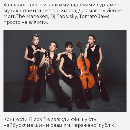
А спільні проєкти з такими відомими гуртами і
музикантами, як Євген Хмара, Джамала, Vivienne
Mort,The Maneken, Dj Tapolsky, Tomato Jaws
просто не злічити.
Концерти Black Tie завжди фінішують
найбурхливішими оваціями враженої публіки.