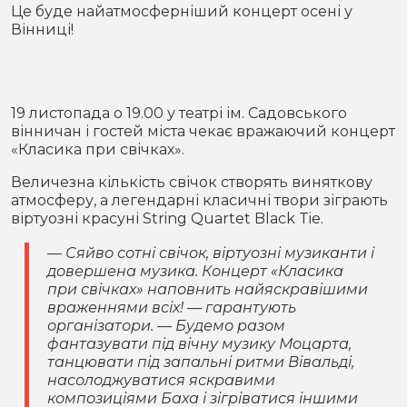
Місто
В кулуарах
Це буде найатмосферніший концерт осені у
Вінниці!
Життя
Історія
Відео
19 листопада о 19.00 у театрі ім. Садовського
вінничан і гостей міста чекає вражаючий концерт
Спорт
Конфлікти
«Класика при свічках».
Величезна кількість свічок створять виняткову
Контакти
Партнери
Футбол
атмосферу, а легендарні класичні твори зіграють
віртуозні красуні String Quartet Black Tie.
Спорт
Підписатись на нас у Telegram
— Сяйво сотні свічок, віртуозні музиканти і
довершена музика. Концерт «Класика
при свічках» наповнить найяскравішими
враженнями всіх! — гарантують
організатори. — Будемо разом
фантазувати під вічну музику Моцарта,
танцювати під запальні ритми Вівальді,
насолоджуватися яскравими
композиціями Баха і зігріватися іншими