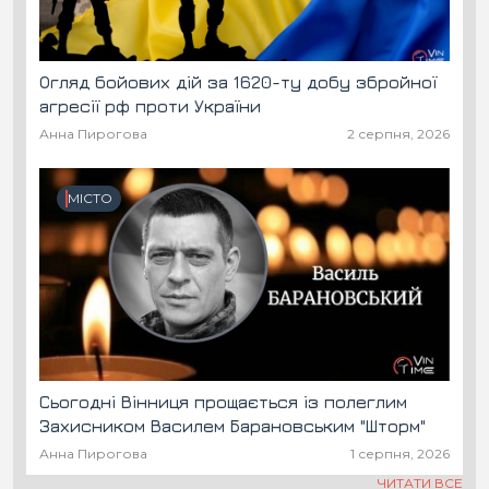
Огляд бойових дій за 1620-ту добу збройної
агресії рф проти України
Анна Пирогова
2 серпня, 2026
МІСТО
Сьогодні Вінниця прощається із полеглим
Захисником Василем Барановським "Шторм"
Анна Пирогова
1 серпня, 2026
ЧИТАТИ ВСЕ