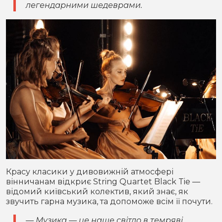
легендарними шедеврами.
Красу класики у дивовижній атмосфері
вінничанам відкриє String Quartet Black Tie —
відомий київський колектив, який знає, як
звучить гарна музика, та допоможе всім її почути.
— Музика — це наше світло в темряві.