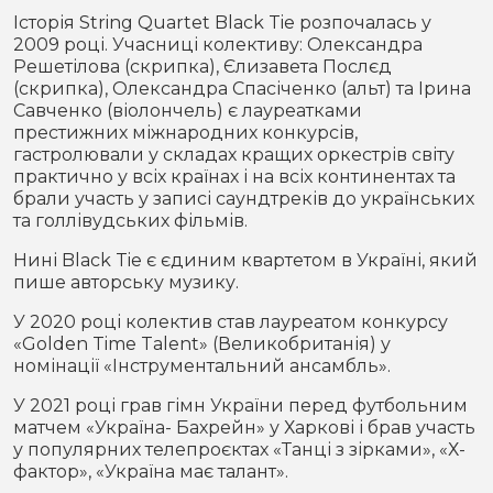
Історія String Quartet Black Tie розпочалась у
2009 році. Учасниці колективу: Олександра
Решетілова (скрипка), Єлизавета Послєд
(скрипка), Олександра Спасіченко (альт) та Ірина
Савченко (віолончель) є лауреатками
престижних міжнародних конкурсів,
гастролювали у складах кращих оркестрів світу
практично у всіх країнах і на всіх континентах та
брали участь у записі саундтреків до українських
та голлівудських фільмів.
Нині Black Tie є єдиним квартетом в Україні, який
пише авторську музику.
У 2020 році колектив став лауреатом конкурсу
«Golden Time Talent» (Великобританія) у
номінації «Інструментальний ансамбль».
У 2021 році грав гімн України перед футбольним
матчем «Україна- Бахрейн» у Харкові і брав участь
у популярних телепроєктах «Танці з зірками», «Х-
фактор», «Україна має талант».