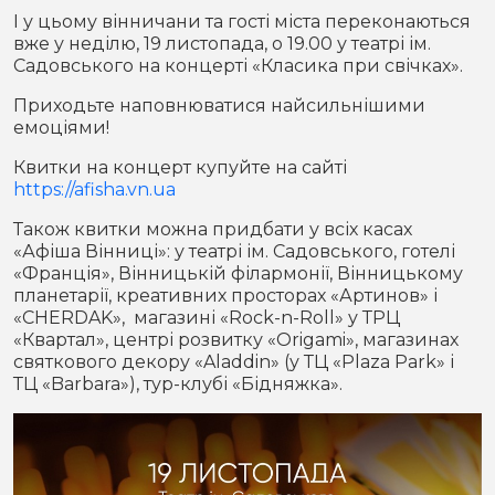
І у цьому вінничани та гості міста переконаються
вже у неділю, 19 листопада, о 19.00 у театрі ім.
Садовського на концерті «Класика при свічках».
Приходьте наповнюватися найсильнішими
емоціями!
Квитки на концерт купуйте на сайті
https://afisha.vn.ua
Також квитки можна придбати у всіх касах
«Афіша Вінниці»: у театрі ім. Садовського, готелі
«Франція», Вінницькій філармонії, Вінницькому
планетарії, креативних просторах «Артинов» і
«CHERDAK», магазині «Rock-n-Roll» у ТРЦ
«Квартал», центрі розвитку «Origami», магазинах
святкового декору «Aladdin» (у ТЦ «Plaza Park» і
ТЦ «Barbara»), тур-клубі «Бідняжка».