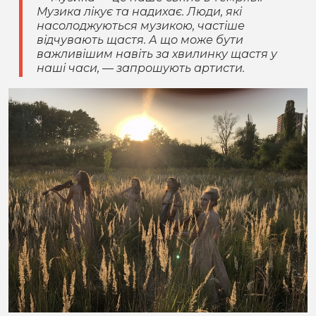
Музика лікує та надихає. Люди, які
насолоджуються музикою, частіше
відчувають щастя. А що може бути
важливішим навіть за хвилинку щастя у
наші часи, — запрошують артисти.