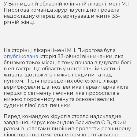
Місто
В кулуарах
У Вінницькій обласній клінічній лікарні імені М. І.
Пирогова команда хірургів успішно провела
надскладну операцію, врятувавши життя 33-
Життя
річній жінці.
Історія
Відео
Спорт
Конфлікти
На сторінці лікарні імені М. І. Пирогова була
опублікована
історія 33-річної вінничанки, яка
близько трьох місяців тому почала відчувати болі
Контакти
Партнери
Футбол
в епігастрії. Це область у центральній частині
живота, що лежить нижче грудини та над
Спорт
пупком. Після проведених обстежень, лікарі
Підписатись на нас у Telegram
верифікували діагноз: велика паразитарна кіста
першого сегменту печінки, яка проростала в
нижню порожнисту вену та основні великі
судини лівої долі печінки.
Перед командою хірургів стояло надскладне
завдання. Керує командою Васильєв О.В., який
разом із колегами вирішив провести розширену
лівосторонню гемігепатектомію з тотальною