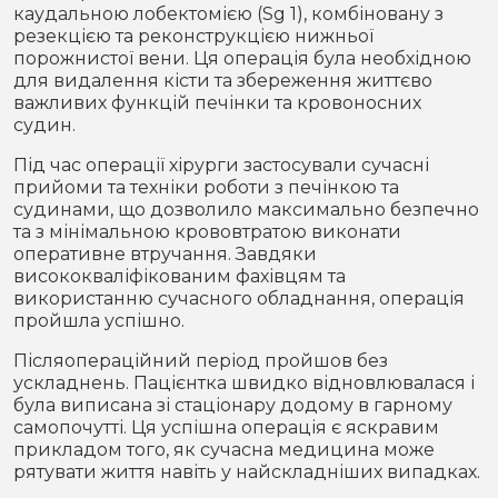
каудальною лобектомією (Sg 1), комбіновану з
резекцією та реконструкцією нижньої
порожнистої вени. Ця операція була необхідною
для видалення кісти та збереження життєво
важливих функцій печінки та кровоносних
судин.
Під час операції хірурги застосували сучасні
прийоми та техніки роботи з печінкою та
судинами, що дозволило максимально безпечно
та з мінімальною крововтратою виконати
оперативне втручання. Завдяки
висококваліфікованим фахівцям та
використанню сучасного обладнання, операція
пройшла успішно.
Післяопераційний період пройшов без
ускладнень. Пацієнтка швидко відновлювалася і
була виписана зі стаціонару додому в гарному
самопочутті. Ця успішна операція є яскравим
прикладом того, як сучасна медицина може
рятувати життя навіть у найскладніших випадках.