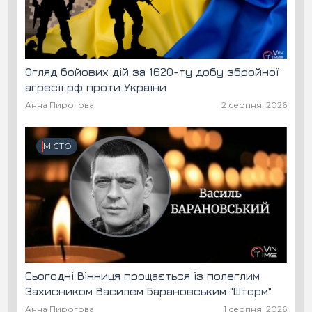
Огляд бойових дій за 1620-ту добу збройної
агресії рф проти України
Анна Пирогова
2 серпня, 2026
МІСТО
Сьогодні Вінниця прощається із полеглим
Захисником Василем Барановським "Шторм"
Анна Пирогова
1 серпня, 2026