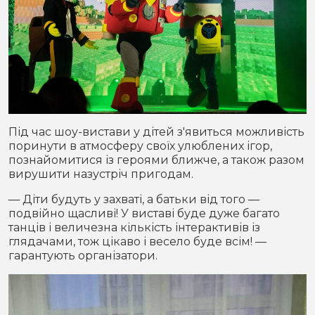
Під час шоу-вистави у дітей з'явиться можливість
поринути в атмосферу своїх улюблених ігор,
познайомитися із героями ближче, а також разом
вирушити назустріч пригодам.
— Діти будуть у захваті, а батьки від того —
подвійно щасливі! У виставі буде дуже багато
танців і величезна кількість інтерактивів із
глядачами, тож цікаво і весело буде всім! —
гарантують організатори.