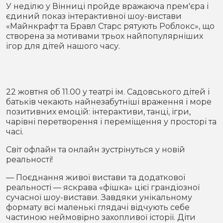
Місто
В кулуарах
У неділю у Вінниці пройде вражаюча прем'єра і
єдиний показ інтерактивної шоу-вистави
«Майнкрафт та Бравл Старс рятують Роблокс», що
Життя
створена за мотивами трьох найпопулярніших
ігор для дітей нашого часу.
Історія
Відео
Спорт
Конфлікти
22 жовтня об 11.00 у театрі ім. Садовського дітей і
батьків чекають найнезабутніші враження і море
Контакти
Партнери
Футбол
позитивних емоцій: інтерактиви, танці, ігри,
чарівні перетворення і переміщення у просторі та
Спорт
часі.
Підписатись на нас у Telegram
Світ офлайн та онлайн зустрінуться у новій
реальності!
— Поєднання живої вистави та додаткової
реальності — яскрава «фішка» цієї грандіозної
сучасної шоу-вистави. Завдяки унікальному
формату всі маленькі глядачі відчують себе
частиною неймовірно захопливої історії. Діти