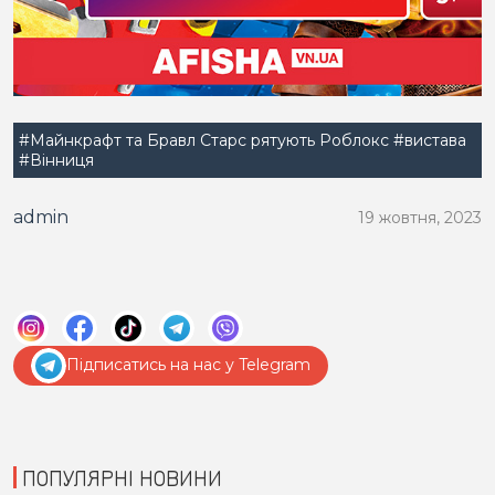
#Майнкрафт та Бравл Старс рятують Роблокс
#вистава
#Вінниця
admin
19 жовтня, 2023
Підписатись на нас у Telegram
ПОПУЛЯРНІ НОВИНИ