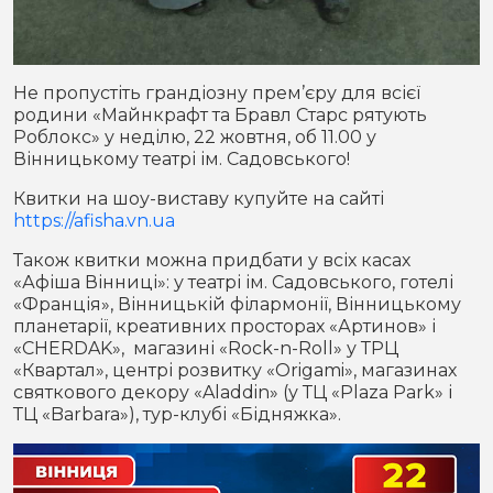
Не пропустіть грандіозну прем’єру для всієї
родини «Майнкрафт та Бравл Старс рятують
Роблокс» у неділю, 22 жовтня, об 11.00 у
Вінницькому театрі ім. Садовського!
Квитки на шоу-виставу купуйте на сайті
https://afisha.vn.ua
Також квитки можна придбати у всіх касах
«Афіша Вінниці»: у театрі ім. Садовського, готелі
«Франція», Вінницькій філармонії, Вінницькому
планетарії, креативних просторах «Артинов» і
«CHERDAK», магазині «Rock-n-Roll» у ТРЦ
«Квартал», центрі розвитку «Origami», магазинах
святкового декору «Aladdin» (у ТЦ «Plaza Park» і
ТЦ «Barbara»), тур-клубі «Бідняжка».