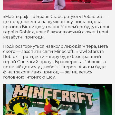
«Майнкрафт та Бравл Старс рятують Роблокс» —
це продовження нашумілої шоу-вистави, яка
вразила Вінницю у травні. У прем’єрі будуть нові
герої із Roblox, новий захоплюючий сюжет і нові
незабутні пригоди.
Події розгорнуться навколо лиходія Чітера, мета
якого — захопити світи Minecraft, Brawl Stars та
Roblox. Протидіяти Чітеру буде безстрашний
герой Стів, який врятує Бравлерів та Роблокс, а
потім зійдеться у двобої з Чітером. А яким буде
фінал захопливих пригод — залишається
головною інтригою шоу.