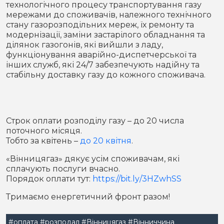
технологічного процесу транспортування газу
Місто
В кулуарах
мережами до споживачів, належного технічного
стану газорозподільних мереж, їх ремонту та
Життя
модернізації, заміни застарілого обладнання та
ділянок газогонів, які вийшли з ладу,
функціонування аварійно-диспетчерської та
Історія
Відео
інших служб, які 24/7 забезпечують надійну та
стабільну доставку газу до кожного споживача.
Спорт
Конфлікти
Контакти
Партнери
Футбол
Строк оплати розподілу газу – до 20 числа
Спорт
поточного місяця.
Підписатись на нас у Telegram
Тобто за квітень –
до 20 квітня
.
«Вінницягаз» дякує усім споживачам, які
сплачують послуги вчасно.
Порядок оплати тут:
https://bit.ly/3HZwhSS
Тримаємо енергетичний фронт разом!
#оплата
#розподал
#Вінницягаз
#Вінниччина