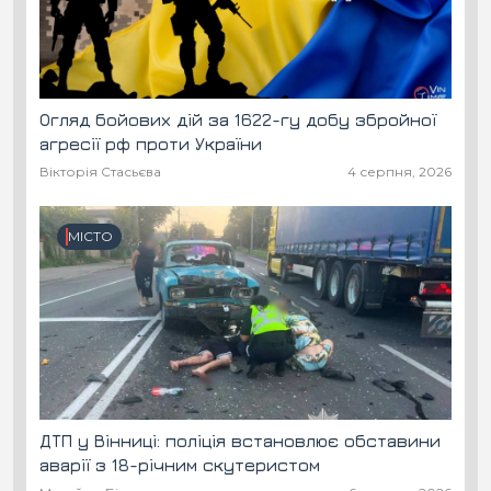
Огляд бойових дій за 1622-гу добу збройної
агресії рф проти України
Вікторія Стасьєва
4 серпня, 2026
МІСТО
ДТП у Вінниці: поліція встановлює обставини
аварії з 18-річним скутеристом