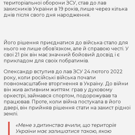
територіальної оборони ЗСУ, став до лав
Місто
В кулуарах
захисників України в 19 років, лише через кілька
днів після свого дня народження.
Життя
Історія
Відео
Його рішення приєднатися до війська стало для
Спорт
Конфлікти
нього не лише обов’язком, але й справою честі. У
свої 21 рік він має значний бойовий досвід і є
прикладом для своїх побратимів.
Контакти
Партнери
Футбол
Олександр вступив до лав ЗСУ 24 лютого 2022
року, коли російські війська почали
Спорт
Підписатись на нас у Telegram
повномасштабне вторгнення в Україну. До війни
він жив активним життям: грав у духовому
оркестрі, займався спортом, подорожував та
працював. Проте, коли війна постукала в його
двері, він прийняв рішення стати на захист рідної
землі.
«Мене з дитинства вчили, що територія
України має залишатися такою, якою