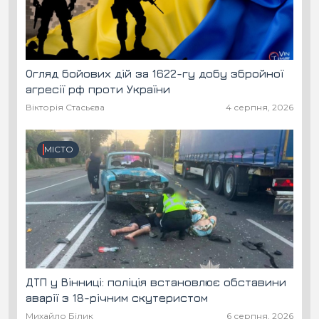
Огляд бойових дій за 1622-гу добу збройної
агресії рф проти України
Вікторія Стасьєва
4 серпня, 2026
МІСТО
ДТП у Вінниці: поліція встановлює обставини
аварії з 18-річним скутеристом
Михайло Білик
6 серпня, 2026