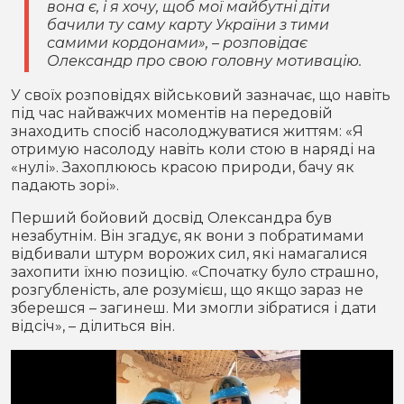
вона є, і я хочу, щоб мої майбутні діти
бачили ту саму карту України з тими
самими кордонами», – розповідає
Олександр про свою головну мотивацію.
У своїх розповідях військовий зазначає, що навіть
під час найважчих моментів на передовій
знаходить спосіб насолоджуватися життям: «Я
отримую насолоду навіть коли стою в наряді на
«нулі». Захоплююсь красою природи, бачу як
падають зорі».
Перший бойовий досвід Олександра був
незабутнім. Він згадує, як вони з побратимами
відбивали штурм ворожих сил, які намагалися
захопити їхню позицію. «Спочатку було страшно,
розгубленість, але розумієш, що якщо зараз не
зберешся – загинеш. Ми змогли зібратися і дати
відсіч», – ділиться він.