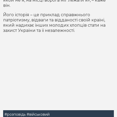
якби не я, на місці ворога міг лежати я», – каже
він.
Його історія – це приклад справжнього
патріотизму, відваги та відданості своїй країні,
який надихає інших молодих хлопців стати на
захист України та її незалежності.
#розповідь
#військовий