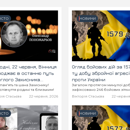
ІСТО
НОВИНИ
одні, 22 червня, Вінниця
Огляд бойових дій за 15
оджає в останню путь
ту добу збройної агресі
глого Захисника
проти України
 пам'ять та шана Захиснику!
Загалом протягом минулої до
ксандра Пономарьова
співчуття родині та близьким!
зафіксовано 246 бойових зітк
рія Стасьєва
22 червня, 2026
Вікторія Стасьєва
22 червня
ІСТО
НОВИНИ