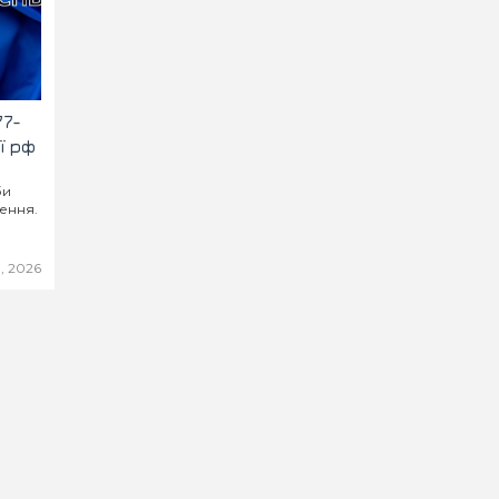
77-
ї рф
би
ення.
, 2026