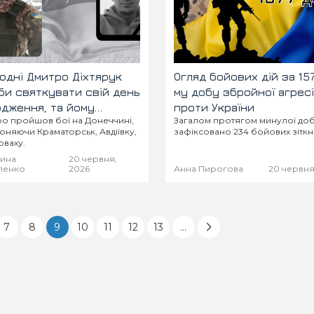
одні Дмитро Діхтярук
Огляд бойових дій за 15
би святкувати свій день
му добу збройної агресі
ення, та йому
проти України
о пройшов бої на Донеччині,
Загалом протягом минулої до
авжди 40
няючи Краматорськ, Авдіївку,
зафіксовано 234 бойових зіткн
ваху.
рина
20 червня,
ленко
2026
Анна Пирогова
20 червня
7
8
9
10
11
12
13
...