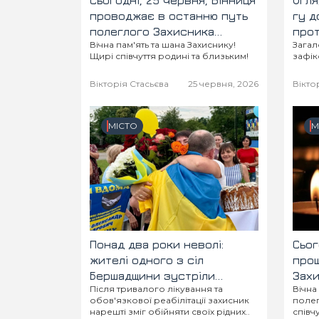
Сьогодні, 25 червня, Вінниця
Огля
проводжає в останню путь
гу д
полеглого Захисника
прот
Вічна пам'ять та шана Захиснику!
Загал
Олександра Цимбалюка
Щирі співчуття родині та близьким!
зафік
Вікторія Стасьєва
25 червня, 2026
Вікто
МІСТО
М
Понад два роки неволі:
Сьог
жителі одного з сіл
прощ
Бершадщини зустріли
Зах
Після тривалого лікування та
Вічна
звільненого з полону
Кос
обов'язкової реабілітації захисник
полег
захисника
нарешті зміг обійняти своїх рідних..
співч