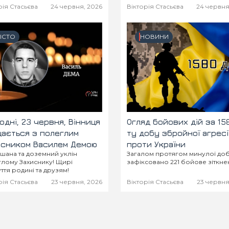
рія Стасьєва
24 червня, 2026
Вікторія Стасьєва
24 червня
ІСТО
НОВИНИ
одні, 23 червня, Вінниця
Огляд бойових дій за 15
ається з полеглим
ту добу збройної агресі
исником Василем Демою
проти України
 шана та доземний уклін
Загалом протягом минулої до
лому Захиснику! Щирі
зафіксовано 221 бойове зіткн
уття родині та друзям!
рія Стасьєва
23 червня, 2026
Вікторія Стасьєва
23 червня