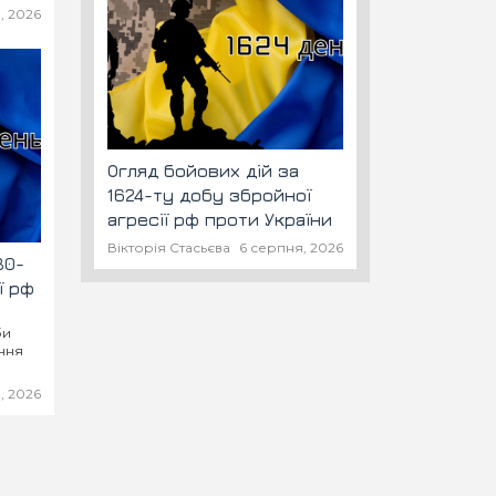
, 2026
Огляд бойових дій за
1624-ту добу збройної
агресії рф проти України
Вікторія Стасьєва
6 серпня, 2026
80-
ї рф
би
ення
, 2026