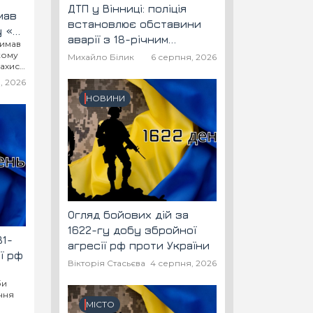
ДТП у Вінниці: поліція
мав
встановлює обставини
у «За
аварії з 18-річним
римав
скутеристом
ькому
Михайло Білик
6 серпня, 2026
ахист
, 2026
НОВИНИ
Огляд бойових дій за
1622-гу добу збройної
81-
агресії рф проти України
ї рф
Вікторія Стасьєва
4 серпня, 2026
би
ння
МІСТО