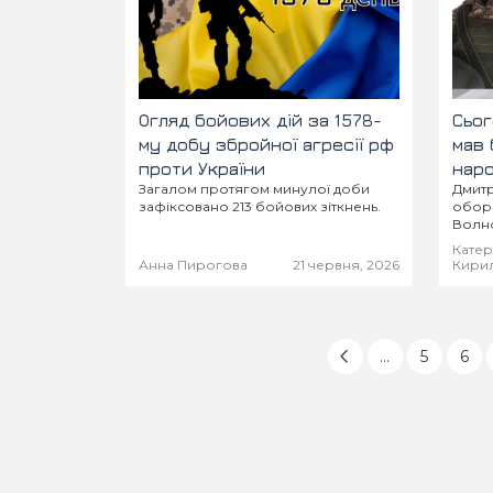
Огляд бойових дій за 1578-
Сьог
му добу збройної агресії рф
мав 
проти України
народж
Загалом протягом минулої доби
Дмитр
наз
зафіксовано 213 бойових зіткнень.
оборо
Волно
Кате
Анна Пирогова
21 червня, 2026
Кири
...
5
6