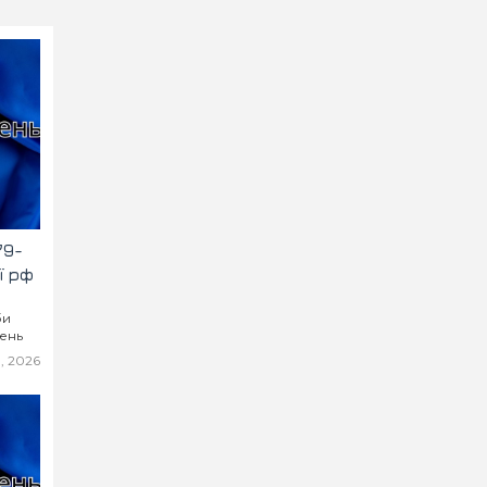
79-
ї рф
би
нень
, 2026