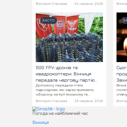
Вікторія Стасьєва
24 червня, 2026
Вікто
МІСТО
М
500 FPV-дронів та
Сьог
квадрокоптери: Вінниця
прощ
передала чергову партію
Зах
Допомогу передали п’яти
Вічна
«пташок» на передову
підрозділам, які зараз тримають
полег
оборону на Куп’янському та
співч
Східному напрямках!
Вікторія Стасьєва
23 червня, 2026
Вікто
Погода на найближчий час
Вінниця