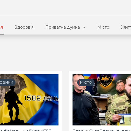
ал
Здоров'я
Приватна думка
Місто
Жит
В кулуарах
Ві
Ко
ОВИНИ
МІСТО
Па
Сп