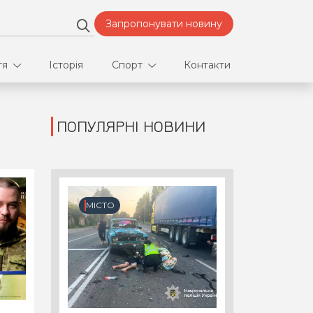
Запропонувати новину
тя
Історія
Спорт
Контакти
ПОПУЛЯРНІ НОВИНИ
део
Футбол
нфлікти
ртнери
МІСТО
орт