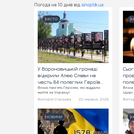
Погода на 10 днів від
sinoptik.ua
МІСТО
М
У Вороновицькій громаді
Сьог
відкрили Алею Слави на
пров
честь 84 полеглих Героїв
поле
Вічна пам’ять Героям, які віддали
Вічна
України
Оле
життя за Україну!
Щирі 
Вікторія Стасьєва
22 червня, 2026
Вікто
НОВИНИ
М