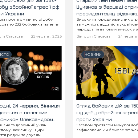
д бойових дій за 1582-
Старший лейтенант Іван
обу збройної агресії рф
Цуканов з Бершаді отри
и України
президентську відзнак
ом протягом минулої доби
Високу нагороду захисник от
оборону України»
совано 232 бойових зіткнення
за мужність, відданість українс
народові та вагомий внесок у з
держави!
рія Стасьєва
25 червня, 2026
Вікторія Стасьєва
24 червня
ІСТО
НОВИНИ
одні, 24 червня, Вінниця
Огляд бойових дій за 15
ається з полеглим
шу добу збройної агресі
исником Олександром
проти України
 шана та доземний уклін
Загалом протягом минулої до
юком «Санчос»
лому Захиснику! Щирі
зафіксовано 251 бойове зіткне
уття родині та друзям!