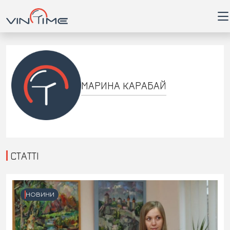
Головна
МАРИНА КАРАБАЙ
Війна
Новини
СТАТТІ
Кримінал
Здоров'я
НОВИНИ
Приватна думка