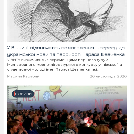
У Вінниці відзначають пожвавлення інтересу до
української мови та творчості Тараса Шевченка
У ВНТУ визначились з переможцями першого туру ХІ
Міжнародного мовно-літературного конкурсу учнівської та
студентської молоді імені Тараса Шевченка, які
представлятимуть вуз на регіональному етапі «мовної
Марина Карабай
20 листопада, 2020
олімпіади». В університеті відзначають пожвавлення...
НОВИНИ