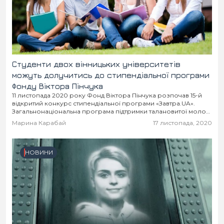
Студенти двох вінницьких університетів
можуть долучитись до стипендіальної програми
Фонду Віктора Пінчука
11 листопада 2020 року Фонд Віктора Пінчука розпочав 15-й
відкритий конкурс стипендіальної програми «Завтра.UA».
Загальнонаціональна програма підтримки талановитої молоді
покликана сприяти формуванню нового покоління
Марина Карабай
17 листопада, 2020
інтелектуальної та ділової еліти країни, яка...
НОВИНИ