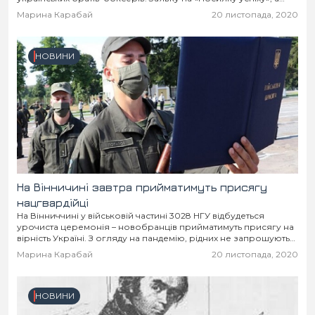
саме так називався проєкт, подали більше 2000 бажаючих з...
Марина Карабай
20 листопада, 2020
НОВИНИ
На Вінничині завтра прийматимуть присягу
нацгвардійці
На Вінниччині у військовій частині 3028 НГУ відбудеться
урочиста церемонія – новобранців прийматимуть присягу на
вірність Україні. З огляду на пандемію, рідних не запрошують
на захід, а пропонують їм долічитись...
Марина Карабай
20 листопада, 2020
НОВИНИ