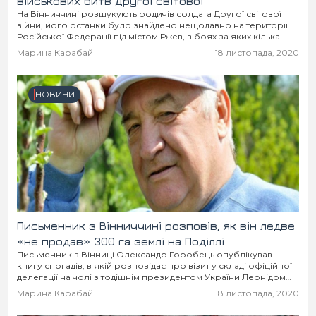
військових битв Другої світової
На Вінниччині розшукують родичів солдата Другої світової
війни, його останки було знайдено нещодавно на території
Російської Федерації під містом Ржев, в боях за яких кілька
мільйонів осіб.
Марина Карабай
18 листопада, 2020
НОВИНИ
Письменник з Вінниччині розповів, як він ледве
«не продав» 300 га землі на Поділлі
Письменник з Вінниці Олександр Горобець опублікував
книгу спогадів, в якій розповідає про візит у складі офіційної
делегації на чолі з тодішнім президентом України Леонідом
Кучмою до Канади.
Марина Карабай
18 листопада, 2020