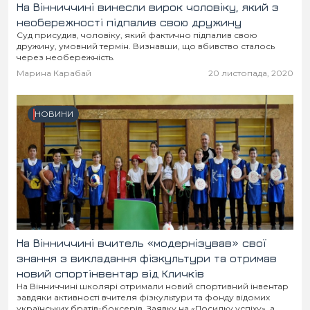
На Вінниччині винесли вирок чоловіку, який з
необережності підпалив свою дружину
Суд присудив, чоловіку, який фактично підпалив свою
дружину, умовний термін. Визнавши, що вбивство сталось
через необережність.
Марина Карабай
20 листопада, 2020
НОВИНИ
На Вінниччині вчитель «модернізував» свої
знання з викладання фізкультури та отримав
новий спортінвентар від Кличків
На Вінниччині школярі отримали новий спортивний інвентар
завдяки активності вчителя фізкультури та фонду відомих
українських братів-боксерів. Заявку на «Посилку успіху», а