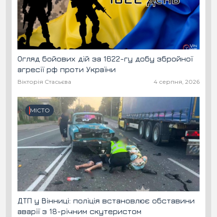
Огляд бойових дій за 1622-гу добу збройної
агресії рф проти України
Вікторія Стасьєва
4 серпня, 2026
МІСТО
ДТП у Вінниці: поліція встановлює обставини
аварії з 18-річним скутеристом