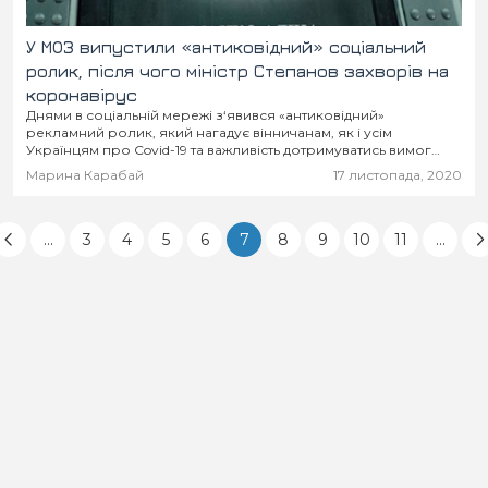
У МОЗ випустили «антиковідний» соціальний
ролик, після чого міністр Степанов захворів на
коронавірус
Днями в соціальній мережі з‘явився «антиковідний»
рекламний ролик, який нагадує вінничанам, як і усім
Українцям про Covid-19 та важливість дотримуватись вимог
карантину.
Марина Карабай
17 листопада, 2020
...
3
4
5
6
7
8
9
10
11
...