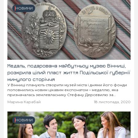
НОВИНИ
Медаль, подарована майбутньоу музею Вінниці,
розкрила цілий пласт життя Подільської губернії
минулого сторіччя
У Вінниці планують створити музей міста і днями його фонди
поповнились новим цікавим експонатом – медаллю, яка
призначалась землевласнику Стефану Дерсевилю за
досягнення у розведенні коней.
Марина Карабай
18 листопада, 2020
НОВИНИ