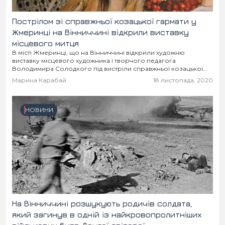
Пострілом зі справжньої козацької гармати у
Жмеринці на Вінниччині відкрили виставку
місцевого митця
В місті Жмеринці, що на Вінниччині відкрили художню
виставку місцевого художника і творчого педагога
Володимира Солодкого під вистріли справжньої козацької
гармати.
Марина Карабай
18 листопада, 2020
НОВИНИ
На Вінниччині розшукують родичів солдата,
який загинув в одній із найкровопролитніших