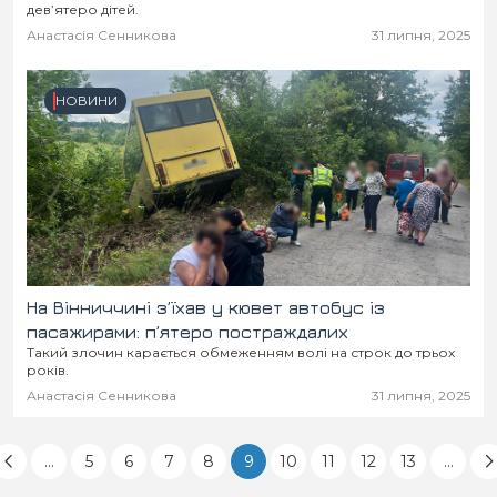
дев’ятеро дітей.
Анастасія Сенникова
31 липня, 2025
НОВИНИ
На Вінниччині з’їхав у кювет автобус із
пасажирами: п’ятеро постраждалих
Такий злочин карається обмеженням волі на строк до трьох
років.
Анастасія Сенникова
31 липня, 2025
...
5
6
7
8
9
10
11
12
13
...