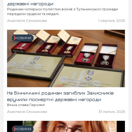
державні нагороди
Родинам чотирьох полеглих воїнів з Тульчинської громади
передали ордени та медалі.
Анастасія Сенникова
1 серпня, 2025
НОВИНИ
На Вінниччині родинам загиблих Захисників
вручили посмертні державні нагороди
Вічна слава Героям!
Анастасія Сенникова
31 липня, 2025
НОВИНИ