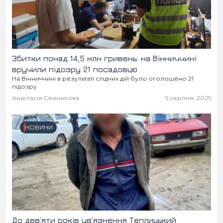
Місто
В кулуарах
Життя
Історія
Відео
Збитки понад 14,5 млн гривень: на Вінниччині
вручили підозру 21 посадовцю
На Вінниччині в результаті слідчих дій було оголошено 21
Спорт
Конфлікти
підозру
Анастасія Сенникова
5 серпня, 2025
Контакти
Партнери
Футбол
НОВИНИ
Спорт
Підписатись на нас у Telegram
До дев’яти років ув’язнення Теплицький