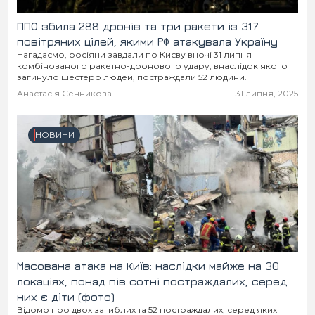
ППО збила 288 дронів та три ракети із 317
повітряних цілей, якими РФ атакувала Україну
Нагадаємо, росіяни завдали по Києву вночі 31 липня
комбінованого ракетно-дронового удару, внаслідок якого
загинуло шестеро людей, постраждали 52 людини.
Анастасія Сенникова
31 липня, 2025
НОВИНИ
Масована атака на Київ: наслідки майже на 30
локаціях, понад пів сотні постраждалих, серед
них є діти (фото)
Відомо про двох загиблих та 52 постраждалих, серед яких