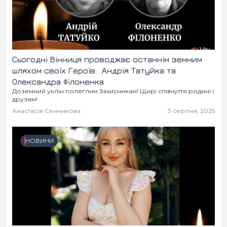
Сьогодні Вінниця проводжає останнім земним
шляхом своїх Героїв: Андрія Татуйка та
Олександра Філоненка
Доземний уклін полеглим Захисникам! Щирі співчуття родині і
друзям!
Анастасія Сенникова
3 серпня, 2025
НОВИНИ