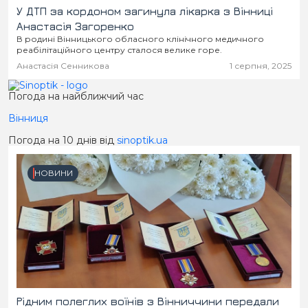
У ДТП за кордоном загинула лікарка з Вінниці
Анастасія Загоренко
В родині Вінницького обласного клінічного медичного
реабілітаційного центру сталося велике горе.
Анастасія Сенникова
1 серпня, 2025
Погода на найближчий час
Вінниця
Погода на 10 днів від
sinoptik.ua
НОВИНИ
Рідним полеглих воїнів з Вінниччини передали