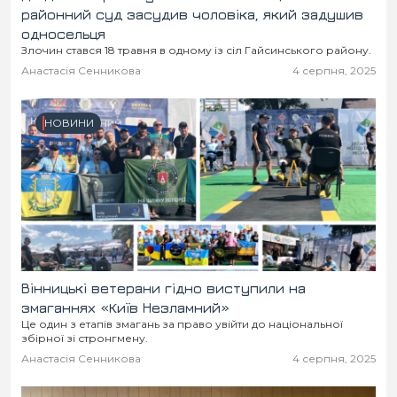
районний суд засудив чоловіка, який задушив
односельця
Злочин стався 18 травня в одному із сіл Гайсинського району.
Анастасія Сенникова
4 серпня, 2025
НОВИНИ
Вінницькі ветерани гідно виступили на
змаганнях «Київ Незламний»
Це один з етапів змагань за право увійти до національної
збірної зі стронгмену.
Анастасія Сенникова
4 серпня, 2025