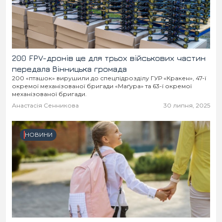
Місто
В кулуарах
Життя
Історія
Відео
200 FPV-дронів ще для трьох військових частин
передала Вінницька громада
200 «пташок» вирушили до спецпідрозділу ГУР «Кракен», 47-ї
Спорт
Конфлікти
окремої механізованої бригади «Маґура» та 63-ї окремої
механізованої бригади.
Контакти
Партнери
Футбол
Анастасія Сенникова
30 липня, 2025
Спорт
НОВИНИ
Підписатись на нас у Telegram