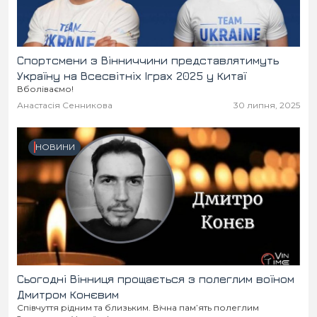
Спортсмени з Вінниччини представлятимуть
Україну на Всесвітніх Іграх 2025 у Китаї
Вболіваємо!
Анастасія Сенникова
30 липня, 2025
НОВИНИ
Сьогодні Вінниця прощається з полеглим воїном
Дмитром Конєвим
Співчуття рідним та близьким. Вічна пам’ять полеглим