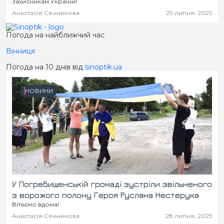
Захисникам України!
Анастасія Сенникова
29 липня, 2025
Погода на найближчий час
Вінниця
Погода на 10 днів від
sinoptik.ua
НОВИНИ
У Погребищенській громаді зустріли звільненого
з ворожого полону Героя Руслана Нестерука
Вітаємо вдома!
Анастасія Сенникова
28 липня, 2025