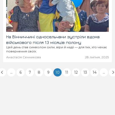
На Вінниччині односельчани зустріли вдома
військового після 13 місяців полону
Цей день став символом сили, віри й надії — для тих, хто чекає
повернення своїх.
Анастасія Сенникова
28 липня, 2025
...
6
7
8
9
10
11
12
13
14
...