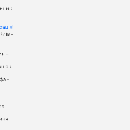
льник
рація!
Київ –
ин –
жнюк.
фа –
их
риня