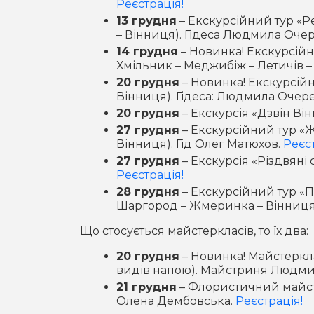
Реєстрація!
13 грудня
– Екскурсійний тур «Ре
– Вінниця). Гідеса Людмила Оче
14 грудня
– Новинка! Екскурсійн
Хмільник – Меджибіж – Летичів –
20 грудня
– Новинка! Екскурсійни
Вінниця). Гідеса: Людмила Очер
20 грудня
– Екскурсія «Дзвін Ві
27 грудня
– Екскурсійний тур «
Вінниця). Гід Олег Матюхов.
Реєст
27 грудня
– Екскурсія «Різдвяні
Реєстрація!
28 грудня
– Екскурсійний тур «П
Шаргород – Жмеринка – Вінниця
Що стосується майстеркласів, то їх два:
20 грудня
– Новинка! Майстерклас
видів напою). Майстриня Людмил
21 грудня
– Флористичний майст
Олена Дембовська.
Реєстрація!