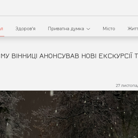
ал
Здоров'я
Приватна думка
Місто
Жит
ЗМУ ВІННИЦІ АНОНСУВАВ НОВІ ЕКСКУРСІЇ 
В кулуарах
Ві
Ко
27 листопа
Па
Сп