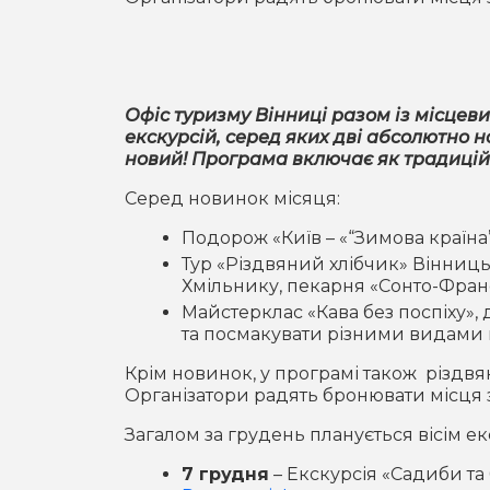
Офіс туризму Вінниці разом із місце
екскурсій, серед яких дві абсолютно н
новий! Програма включає як традиційні
Серед новинок місяця:
Подорож «Київ – «“Зимова країн
Тур «Різдвяний хлібчик» Вінниц
Хмільнику, пекарня «Сонто-Франс»
Майстерклас «Кава без поспіху»,
та посмакувати різними видами 
Крім новинок, у програмі також різдвян
Організатори радять бронювати місця 
Загалом за грудень планується вісім ек
7 грудня
– Екскурсія «Садиби та