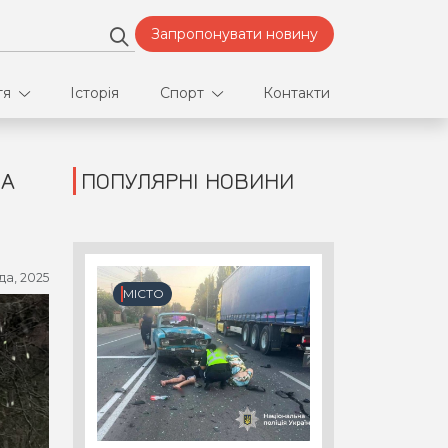
Запропонувати новину
тя
Історія
Спорт
Контакти
ТА
ПОПУЛЯРНІ НОВИНИ
део
Футбол
нфлікти
да, 2025
ртнери
МІСТО
орт