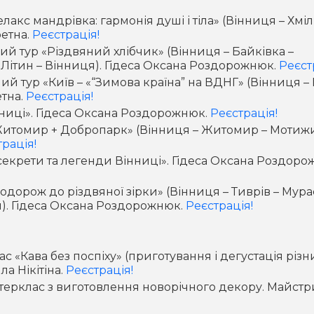
лакс мандрівка: гармонія душі і тіла» (Вінниця – Хмі
ретна.
Реєстрація!
ий тур «Різдвяний хлібчик» (Вінниця – Байківка –
 Літин – Вінниця). Гідеса Оксана Роздорожнюк.
Реєст
й тур «Київ – «“Зимова країна” на ВДНГ» (Вінниця – 
етна.
Реєстрація!
нниці». Гідеса Оксана Роздорожнюк.
Реєстрація!
Житомир + Добропарк» (Вінниця – Житомир – Мотиж
рація!
 секрети та легенди Вінниці». Гідеса Оксана Роздоро
одорож до різдвяної зірки» (Вінниця – Тиврів – Мура
). Гідеса Оксана Роздорожнюк.
Реєстрація!
 «Кава без поспіху» (приготування і дегустація різн
а Нікітіна.
Реєстрація!
ерклас з виготовлення новорічного декору. Майст