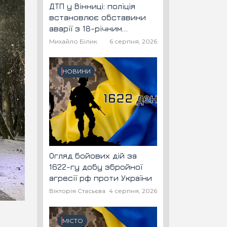
ДТП у Вінниці: поліція
встановлює обставини
аварії з 18-річним
скутеристом
Михайло Білик
6 серпня, 2026
НОВИНИ
Огляд бойових дій за
1622-гу добу збройної
агресії рф проти України
Вікторія Стасьєва
4 серпня, 2026
МІСТО