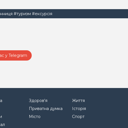
інниця
#туризм
#ексурсія
ас у Telegram
а
Здоров'я
Життя
Приватна думка
Історія
и
Місто
Спорт
нал