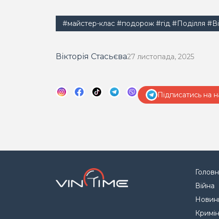
#майстер-клас
#подорож
#гід
#Поділля
#В
Вікторія Стасьєва
27 листопада, 2025
Підписатись на н
Головн
Війна
Новин
Кримі