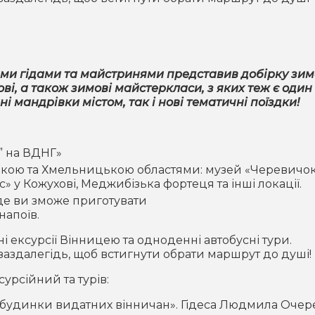
вими гідами та майстринями представив добірку зи
ові, а також зимові майстеркласи, з яких теж є один
 мандрівки містом, так і нові тематичні поїздки!
а” на ВДНГ»
ькою та Хмельницькою областями: музей «Черевичок
 у Кожухові, Меджибізька фортеця та інші локації.
 де ви зможе приготувати
напоїв.
і ексурсії Вінницею та одноденні автобусні тури.
заздалегідь, щоб встигнути обрати маршрут до душі!
сурсійний та турів:
 будинки видатних вінничан». Гідеса Людмила Очере