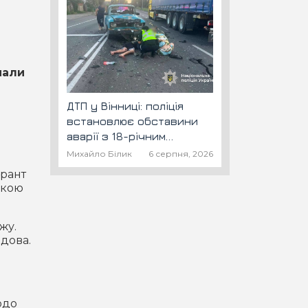
мали
ДТП у Вінниці: поліція
встановлює обставини
аварії з 18-річним
скутеристом
Михайло Білик
6 серпня, 2026
урант
ькою
жу.
дова.
одо