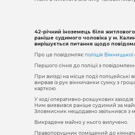
42-річний іноземець біля житлового
раніше судимого чоловіка у м. Калин
вирішується питання щодо повідомл
Про це повідомляє
поліція Вінницької 
Першого січня до поліції з повідомлен
При виїзді на місце події поліцейські в
вирвав із рук вінничанки сумку з гро
карткою.
У ході оперативно-розшукових заходів
Ним виявився раніше судимий за майн
Зловмисник нещодавно звільнився з мі
Викрадене майно у нього вилучено.
Правопорушник поміщений до кімнати