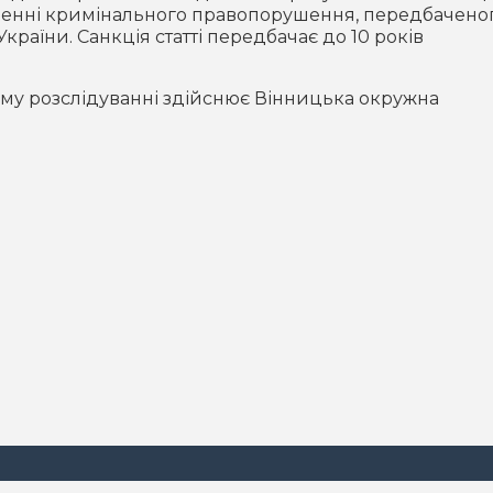
ненні кримінального правопорушення, передбаченого
України. Санкція статті передбачає до 10 років
му розслідуванні здійснює Вінницька окружна