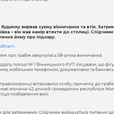
 будинку вирвав сумку вінничанки та втік. Затри
івка – він мав намір втекти до столиці. Слідчими
ення йому про підозру.
області.
ням про грабіж звернулась 58-річна вінничанка.
ідділу поліції № 1 Вінницького РУП з’ясували, що фіг
шима, мобільним телефоном, документами та банківс
 правоохоронці встановили особу, причетну до грабе
ові злочини 42-річний громадянин республіки Мол
сця позбавлення волі.
 для затриманих. Слідчими вирішується питання щ