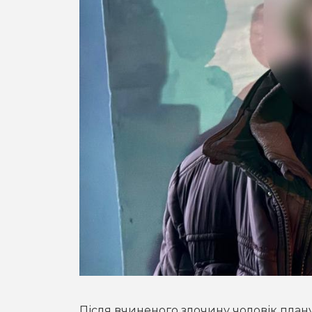
Після вчиненого злочину чоловік плану