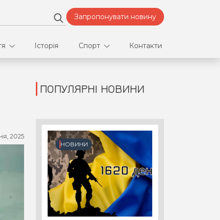
Запропонувати новину
тя
Історія
Спорт
Контакти
ПОПУЛЯРНІ НОВИНИ
део
Футбол
нфлікти
чня, 2025
ртнери
НОВИНИ
орт