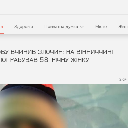
ал
Здоров'я
Приватна думка
Місто
Жит
ОВУ ВЧИНИВ ЗЛОЧИН: НА ВІННИЧЧИНІ
В кулуарах
Ві
ПОГРАБУВАВ 58-РІЧНУ ЖІНКУ
Ко
2 сі
Па
Сп