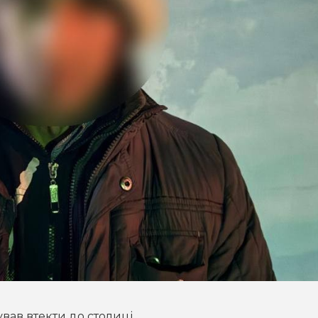
вав втекти до столиці.