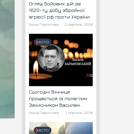
Огляд бойових дій за
1620-ту добу збройної
агресії рф проти України
Анна Пирогова
2 серпня, 2026
МІСТО
Сьогодні Вінниця
прощається із полеглим
Захисником Василем
Барановським "Шторм"
Анна Пирогова
1 серпня, 2026
МІСТО