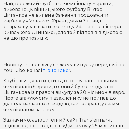
Місто
В кулуарах
Найдорожчий футболіст чемпіонату України,
вихованець вінницького футболу Віктор
Циганков не виявив бажання продовжити
Життя
кар'єру у «Монако». Французький гранд
розраховував взяти в оренду 24-річного вінгера
Історія
Відео
київського «Динамо», але той відповів відмовою
на цю пропозицію.
Спорт
Конфлікти
Контакти
Партнери
Футбол
Новину розповіли у свіжому випуску передачі на
YouTube-каналі
"Та То Таке"
.
Спорт
Підписатись на нас у Telegram
Клуб Ліги 1, яка входить до топ-5 національних
чемпіонатів Європи, готовий був орендувати
Циганкова із правом викупу за 20 мільйонів євро.
Проте атакуючому півзахиснику не припав до
душі як варіант із орендою, так і з французьким
чемпіонатом загалом.
Зазначимо, авторитетний сайт Transfermarkt
оцінює одного з лідерів «Динамо» у 25 мільйонів