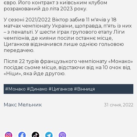
євро. Його контракт з київським клубом
розрахований до літа 2023 року.
У сезоні 2021/2022 Віктор забив 11 м'ячів у 18
матчах чемпіонату України, щоправда, п'ять із них
– з пенальті. У шести іграх групового етапу Ліги
чемпіонів, де кияни посіли останнє місце,
Циганков відзначився лише однією гольовою
передачею.
Після 22 турів французького чемпіонату «Монако»
посідає сьоме місце, відстаючи від на 10 очок від
«Ніци», яка йде другою.
#Монако
#Динамо
#Циганков
#Вінниця
Макс Мельник
31 січня, 2022