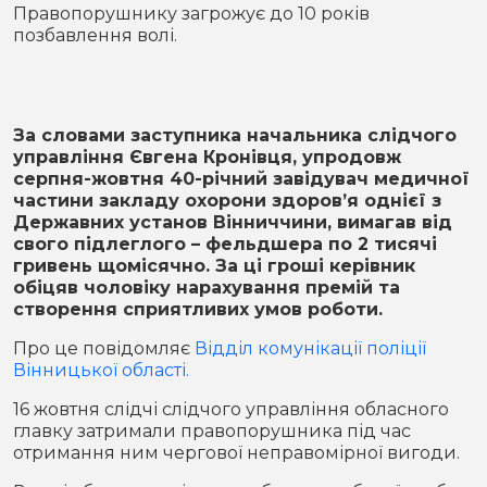
Місто
В кулуарах
Правопорушнику загрожує до 10 років
позбавлення волі.
Життя
Історія
Відео
За словами заступника начальника слідчого
управління Євгена Кронівця, упродовж
Спорт
Конфлікти
серпня-жовтня 40-річний завідувач медичної
частини закладу охорони здоров’я однієї з
Державних установ Вінниччини, вимагав від
Контакти
Партнери
Футбол
свого підлеглого – фельдшера по 2 тисячі
гривень щомісячно. За ці гроші керівник
Спорт
обіцяв чоловіку нарахування премій та
Підписатись на нас у Telegram
створення сприятливих умов роботи.
Про це повідомляє
Відділ комунікації поліції
Вінницької області.
16 жовтня слідчі слідчого управління обласного
главку затримали правопорушника під час
отримання ним чергової неправомірної вигоди.