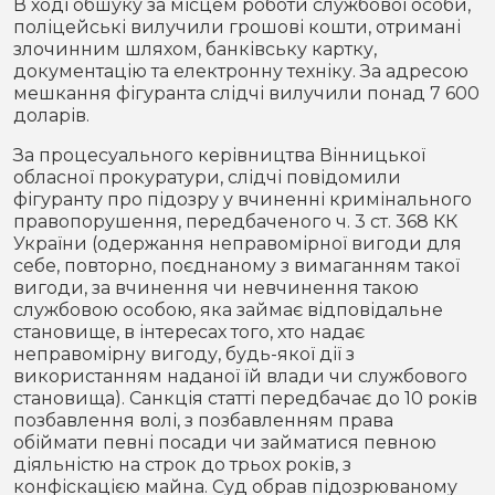
В ході обшуку за місцем роботи службової особи,
поліцейські вилучили грошові кошти, отримані
злочинним шляхом, банківську картку,
документацію та електронну техніку. За адресою
мешкання фігуранта слідчі вилучили понад 7 600
доларів.
За процесуального керівництва Вінницької
обласної прокуратури, слідчі повідомили
фігуранту про підозру у вчиненні кримінального
правопорушення, передбаченого ч. 3 ст. 368 КК
України (одержання неправомірної вигоди для
себе, повторно, поєднаному з вимаганням такої
вигоди, за вчинення чи невчинення такою
службовою особою, яка займає відповідальне
становище, в інтересах того, хто надає
неправомірну вигоду, будь-якої дії з
використанням наданої їй влади чи службового
становища). Санкція статті передбачає до 10 років
позбавлення волі, з позбавленням права
обіймати певні посади чи займатися певною
діяльністю на строк до трьох років, з
конфіскацією майна. Суд обрав підозрюваному