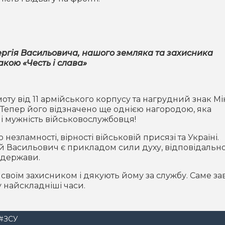
ргія Васильовича, нашого земляка та захисника
кою «Честь і слава»
ту від 11 армійського корпусу та нагрудний знак Мі
 Тепер його відзначено ще однією нагородою, яка
 і мужність військовослужбовця!
езламності, вірності військовій присязі та Україні.
 Васильович є прикладом сили духу, відповідальнос
 держави.
своїм захисником і дякують йому за службу. Саме з
 найскладніші часи.
#ЗСУ