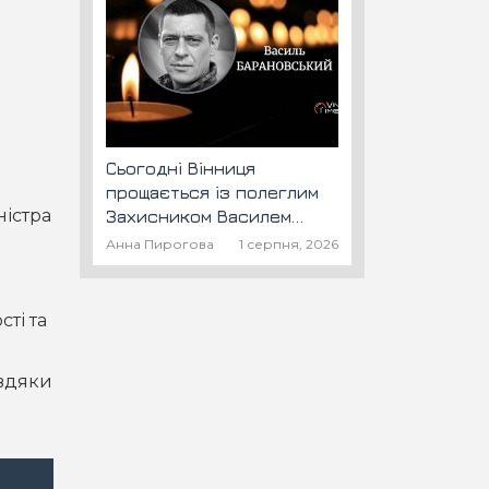
Сьогодні Вінниця
прощається із полеглим
ністра
Захисником Василем
Барановським "Шторм"
Анна Пирогова
1 серпня, 2026
ті та
авдяки