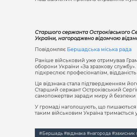
Старшого сержанта Остроківського Се
України, нагороджено відомчою відзна
Повідомляє
Бершадська міська рада
Раніше військовий уже отримував Грамо
оборони України «За зразкову службу».
підкреслює професіоналізм, відданість
Ця відзнака стала підтвердженням його н
Старший сержант Остроківський Сергій
самопожертви заради миру й безпеки
У громаді наголошують, що пишаються 
таким військовим Україна тримається у
#Бершадь
#відзнака
#нагорода
#захисник