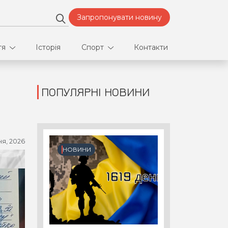
Запропонувати новину
тя
Історія
Спорт
Контакти
ПОПУЛЯРНІ НОВИНИ
део
Футбол
нфлікти
ня, 2026
ртнери
НОВИНИ
орт