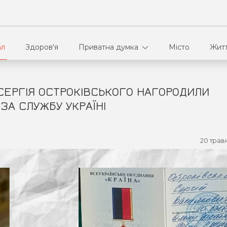
ал
Здоров'я
Приватна думка
Місто
Жит
СЕРГІЯ ОСТРОКІВСЬКОГО НАГОРОДИЛИ
В кулуарах
Ві
ЗА СЛУЖБУ УКРАЇНІ
Ко
20 трав
Па
Сп