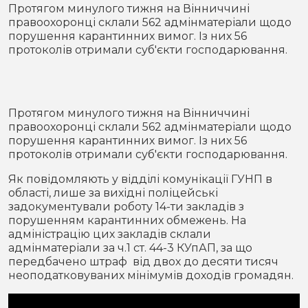
Місто
В кулуарах
Протягом минулого тижня на Вінниччині
правоохоронці склали 562 адмінматеріали щодо
порушення карантинних вимог. Із них 56
Життя
протоколів отримали суб'єкти господарювання.
Історія
Відео
Спорт
Конфлікти
Протягом минулого тижня на Вінниччині
правоохоронці склали 562 адмінматеріали щодо
порушення карантинних вимог. Із них 56
Контакти
Партнери
Футбол
протоколів отримали суб'єкти господарювання.
Спорт
Як повідомляють у відділі комунікації ГУНП в
Підписатись на нас у Telegram
області, лише за вихідні поліцейські
задокументували роботу 14-ти закладів з
порушенням карантинних обмежень. На
адміністрацію цих закладів склали
адмінматеріали за ч.1 ст. 44-3 КУпАП, за що
передбачено штраф від двох до десяти тисяч
неоподатковуваних мінімумів доходів громадян.