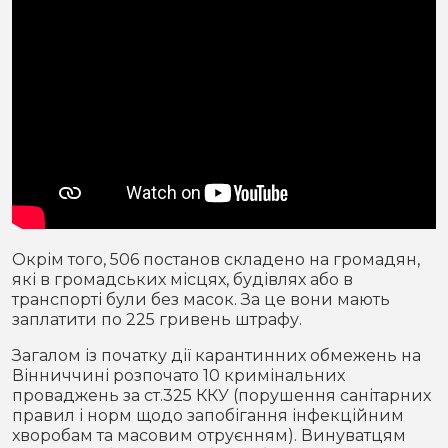
Окрім того, 506 постанов складено на громадян,
які в громадських місцях, будівлях або в
транспорті були без масок. За це вони мають
заплатити по 225 гривень штрафу.
Загалом із початку дії карантинних обмежень на
Вінниччині розпочато 10 кримінальних
проваджень за ст.325 ККУ (порушення санітарних
правил і норм щодо запобігання інфекційним
хворобам та масовим отруєнням). Винуватцям