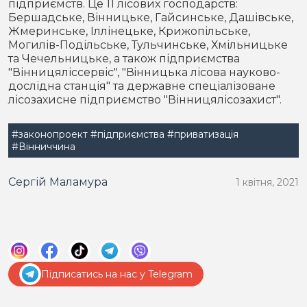
підприємств. Це 11 лісових господарств:
Бершадське, Вінницьке, Гайсинське, Дашівське,
Жмеринське, Іллінецьке, Крижопільське,
Могилів-Подільське, Тульчинське, Хмільницьке
та Чечельницьке, а також підприємства
"Вінницяліссервіс", "Вiнницька лісова науково-
дослідна станція" та державне спеціалізоване
лісозахисне підприємство "Вінницялісозахист".
#законопроект
#підприємства
#приватизація
#Вінниччина
Сергій Маламура
1 квітня, 2021
Підписатись на нас у Telegram