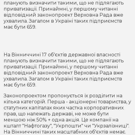
планують визначити такими, що не підлягають
Місто
В кулуарах
приватизації. Принаймні, у першому читанні
відповідний законопроект Верховна Рада вже
Життя
ухвалила. Загалом в Україні таких підприємств
має бути 659.
Історія
Відео
Спорт
Конфлікти
На Вінниччині 17 об'єктів державної власності
планують визначити такими, що не підлягають
Контакти
Партнери
Футбол
приватизації. Принаймні, у першому читанні
відповідний законопроект Верховна Рада вже
Спорт
ухвалила. Загалом в Україні таких підприємств
Підписатись на нас у Telegram
має бути 659.
Законопроектом пропонується їх розділити на
кілька категорій. Перша - акціонерні товариства, у
статутних капіталах яких частка корпоративних
прав, що належать державі, не може бути
меншою ніж 50% + одна акція. Це компанії на
кшталт "Нафтогазу", "Укрпошти" чи "Укрзалізниці".
На Вінниччині таких масштабних об'єктів немає.