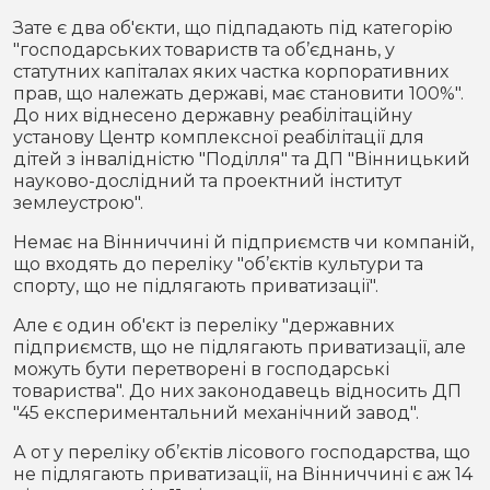
Зате є два об'єкти, що підпадають під категорію
"господарських товариств та об’єднань, у
статутних капіталах яких частка корпоративних
прав, що належать державі, має становити 100%".
До них віднесено державну реабілітаційну
установу Центр комплексної реабілітації для
дітей з інвалідністю "Поділля" та ДП "Вінницький
науково-дослідний та проектний інститут
землеустрою".
Немає на Вінниччині й підприємств чи компаній,
що входять до переліку "об’єктів культури та
спорту, що не підлягають приватизації".
Але є один об'єкт із переліку "державних
підприємств, що не підлягають приватизації, але
можуть бути перетворені в господарські
товариства". До них законодавець відносить ДП
"45 експериментальний механічний завод".
А от у переліку об’єктів лісового господарства, що
не підлягають приватизації, на Вінниччині є аж 14