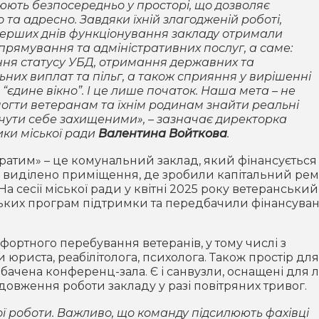
цюють безпосередньо у просторі, що дозволяє
та адресно. Завдяки їхній злагодженій роботі,
 перших днів функціонування закладу отримали
прямування та адміністративних послуг, а саме:
ння статусу УБД, отримання державних та
них виплат та пільг, а також сприяння у вирішенні
“єдине вікно”. І це лише початок. Наша мета – не
могти ветеранам та їхнім родинам знайти реальні
ідчути себе захищеними»
, – зазначає директорка
ики міської ради
Валентина Войткова
.
ратим» – це комунальний заклад, який фінансується
 виділено приміщення, де зробили капітальний рем
На сесії міської ради у квітні 2025 року ветеранський
ських програм підтримки та передбачили фінансуван
ортного перебування ветеранів, у тому числі з
и юриста, реабілітолога, психолога. Також простір для
дбачена конференц-зала. Є і санвузли, оснащені для
одовження роботи закладу у разі повітряних тривог.
ї роботи. Важливо, що команду підсилюють фахівці