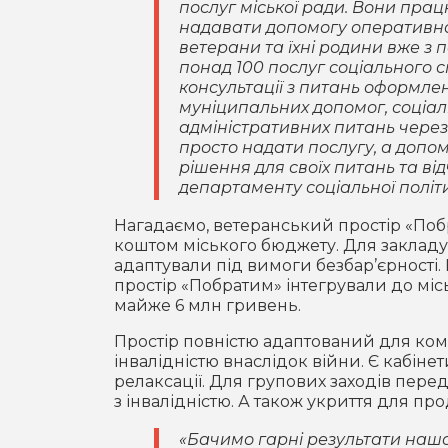
послуг міської ради. Вони пра
надавати допомогу оперативно 
ветерани та їхні родини вже з
понад 100 послуг соціального с
консультації з питань оформле
муніципальних допомог, соціаль
адміністративних питань через 
просто надати послугу, а допо
рішення для своїх питань та в
департаменту соціальної політ
Нагадаємо, ветеранський простір «Поб
коштом міського бюджету. Для закладу
адаптували під вимоги безбар’єрності. 
простір «Побратим» інтегрували до мі
майже 6 млн гривень.
Простір повністю адаптований для комф
інвалідністю внаслідок війни. Є кабінет
релаксації. Для групових заходів пере
з інвалідністю. А також укриття для пр
«Бачимо гарні результати нашо