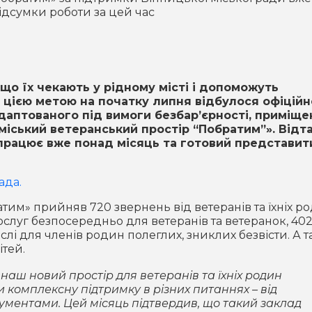
ідсумки роботи за цей час
що їх чекають у рідному місті і допоможуть
 цією метою на початку липня відбулося офіційн
даптованого під вимоги безбар’єрності, приміще
іський ветеранський простір “Побратим”». Відта
працює вже понад місяць та готовий представит
ада.
тим» прийняв 720 звернень від ветеранів та їхніх ро
послуг безпосередньо для ветеранів та ветеранок, 40
слі для членів родин полеглих, зниклих безвісти. А 
ітей.
 наш новий простір для ветеранів та їхніх родин
 комплексну підтримку в різних питаннях – від
кументами. Цей місяць підтвердив, що такий заклад