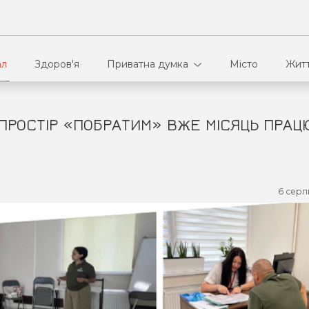
ал
Здоров'я
Приватна думка
Місто
Жит
ПРОСТІР «ПОБРАТИМ» ВЖЕ МІСЯЦЬ ПРАЦ
В кулуарах
Ві
Ко
6 серп
Па
Сп