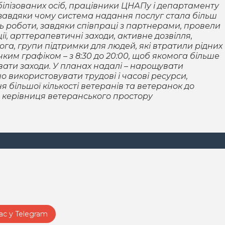
білізованих осіб, працівники ЦНАПу і департаменту
, завдяки чому система надання послуг стала більш
 роботи, завдяки співпраці з партнерами, провели
ції, арттерапевтичні заходи, активне дозвілля,
ога, групи підтримки для людей, які втратили рідних
чким графіком – з 8:30 до 20:00, щоб якомога більше
вати заходи. У планах надалі – нарощувати
 використовувати трудові і часові ресурси,
 більшої кількості ветеранів та ветеранок до
а керівниця ветеранського простору
ас у Telegram