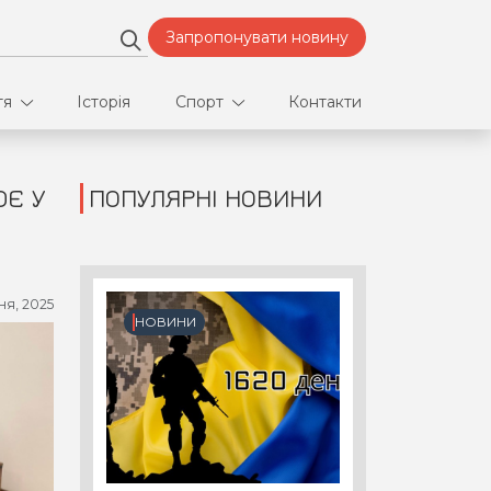
Запропонувати новину
тя
Історія
Спорт
Контакти
ЮЄ У
ПОПУЛЯРНІ НОВИНИ
део
Футбол
нфлікти
ня, 2025
ртнери
НОВИНИ
орт