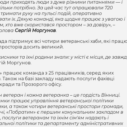
юди приходять люди з дуже різними питаннями — і
кільки потрібно. За цей час тут опрацювали 720
 тримати руку на пульсі подій, оперативно
ати їх. Дякую команді, яка щодня працює з увагою і
ім, хто вже скористався простором – за довіру»
, –
голова
Сергій Моргунов
.
ада підтримує всі чотири ветеранські хаби, які прац
 просторів досить великий.
ники та їхні родини знали: у місті є місця, де завж
гій Моргунов.
 працює команда з 25 працівників, серед яких
 Також на базі закладу надають послуги фахівці
кради та Прозорого офісу.
ветеран і кожна ветеранка – це гордість Вінниці.
римки працює управління ветеранської політики
ики, а також чотири ветеранські простори громади,
ечі, «Побратим» є першим комунальним закладом в
в, послуги ветеранам та їхнім сім'ям надають і
льної політики та департаменту адміністративних