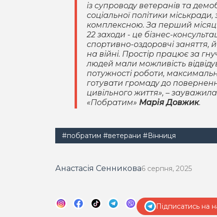
із супроводу ветеранів та демо
соціальної політики міськради
комплексною. За перший місяць
22 заходи - це бізнес-консульта
спортивно-оздоровчі заняття, й
на війні. Простір працює за гну
людей мали можливість відвіду
потужності роботи, максимально
готувати громаду до повернення
цивільного життя»
, – зауважил
«Побратим»
Марія Довжик
.
#побратим
#ветерани
#Вінниця
Анастасія Сенникова
6 серпня, 2025
Підписатись на н