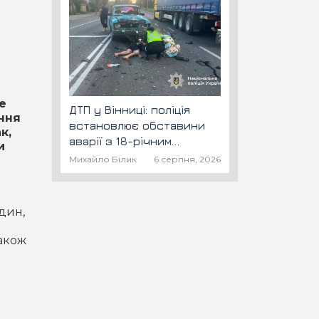
е
ДТП у Вінниці: поліція
ння
встановлює обставини
к,
аварії з 18-річним
и
скутеристом
Михайло Білик
6 серпня, 2026
дин,
2
також