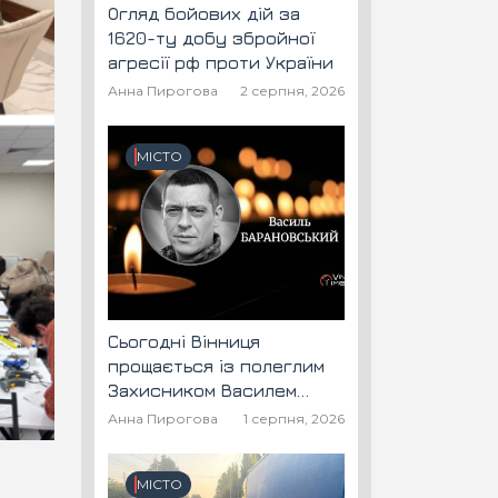
Огляд бойових дій за
1620-ту добу збройної
агресії рф проти України
Анна Пирогова
2 серпня, 2026
МІСТО
Сьогодні Вінниця
прощається із полеглим
Захисником Василем
Барановським "Шторм"
Анна Пирогова
1 серпня, 2026
МІСТО