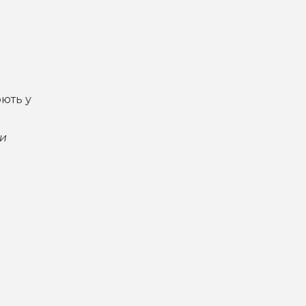
юють у
ди