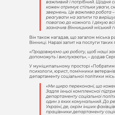
важливий і потрібний. Щодня с
кожен отримує стільки уваги, с
звернень. Це важлива робота –
реагувати на запити та вирішув
повагою до кожного. І дякую вс
зазначив Вінницький міський 
Він також нагадав, що загалом міська р
Вінниці. Наразі запит на послуги таких
«Продовжуємо цю роботу, щоб наші захис
допоможуть і вислухають»
, – додав Сер
У муніципальному просторі «Побратим»
психологи, юрист, помічники ветеранів.
департаменту соціальної політики місь
«Ми щиро переконані, що кожен 
Задля їхньої комплексної підт
департаменту соціальної політ
один з яких комунальний. До р
Україні, де, окрім інших фахівці
працівники департаменту соціа