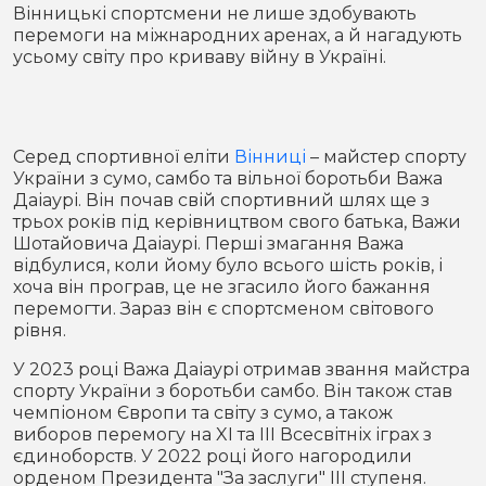
Місто
В кулуарах
Вінницькі спортсмени не лише здобувають
перемоги на міжнародних аренах, а й нагадують
усьому світу про криваву війну в Україні.
Життя
Історія
Відео
Серед спортивної еліти
Вінниці
– майстер спорту
Спорт
Конфлікти
України з сумо, самбо та вільної боротьби Важа
Даіаурі. Він почав свій спортивний шлях ще з
трьох років під керівництвом свого батька, Важи
Контакти
Партнери
Футбол
Шотайовича Даіаурі. Перші змагання Важа
відбулися, коли йому було всього шість років, і
Спорт
хоча він програв, це не згасило його бажання
Підписатись на нас у Telegram
перемогти. Зараз він є спортсменом світового
рівня.
У 2023 році Важа Даіаурі отримав звання майстра
спорту України з боротьби самбо. Він також став
чемпіоном Європи та світу з сумо, а також
виборов перемогу на XI та III Всесвітніх іграх з
єдиноборств. У 2022 році його нагородили
орденом Президента "За заслуги" III ступеня.