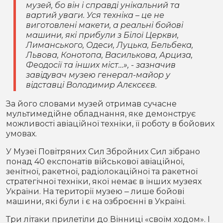
музей, бо він і справді унікальний та
вартий уваги. Уся техніка – це не
виготовлені макети, а реальні бойові
машини, які прибули з Білої Церкви,
Лиманського, Одеси, Луцька, Бельбека,
Львова, Конотопа, Василькова, Арциза,
Феодосії та інших міст…»
, - зазначив
завідувач музею генерал-майор у
відставці Володимир Алєксєєв.
За його словами музей отримав сучасне
мультимедійне обладнання, яке демонструє
можливості авіаційної техніки, її роботу в бойових
умовах.
У Музеї Повітряних Сил Збройних Сил зібрано
понад 40 експонатів військової авіаційної,
зенітної, ракетної, радіолокаційної та ракетної
стратегічної техніки, якої немає в інших музеях
України. На території музею ‒ лише бойові
машини, які були і є на озброєнні в Україні.
Три літаки прилетіли до Вінниці «своїм ходом». І