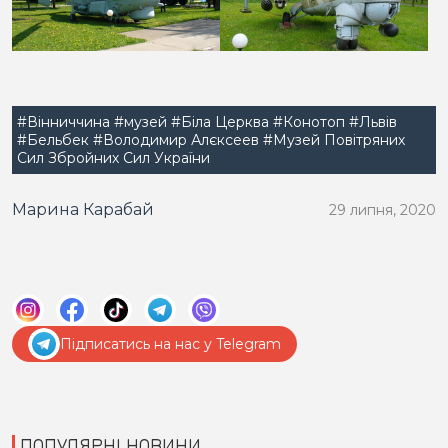
#Вінниччина
#музей
#Біла Церква
#Конотоп
#Львів
#Бельбек
#Володимир Алєксеев
#Музей Повітряних
Сил Збройних Сил України
Марина Карабай
29 липня, 2020
Підписатись на нас у Telegram
ПОПУЛЯРНІ НОВИНИ