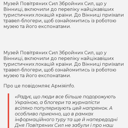
Місто
В кулуарах
Музей Повітряних Сил Збройних Сил, що у
Вінниці, включили до переліку найцікавіших
туристичних локацій країни. До Вінниці приїхали
Життя
травел-блогери, щоб ознайомитись із роботою
музею та його експонатами.
Історія
Відео
Спорт
Конфлікти
Музей Повітряних Сил Збройних Сил, що у
Вінниці, включили до переліку найцікавіших
Контакти
Партнери
Футбол
туристичних локацій країни. До Вінниці приїхали
травел-блогери, щоб ознайомитись із роботою
Спорт
музею та його експонатами.
Підписатись на нас у Telegram
Про це повідомляє Арміяinfo.
«Радує, що люди все більше подорожують
Україною, а блогери та журналісти
всіляко популяризують цей напрямок. А
особливо приємно, що в рамках
інформаційного туру та ще й напередодні
Дня Повітряних Сил не забули і про наш