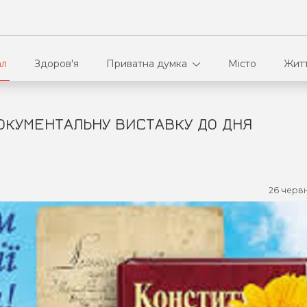
ал
Здоров'я
Приватна думка
Місто
Жит
ДОКУМЕНТАЛЬНУ ВИСТАВКУ ДО ДНЯ
В кулуарах
Ві
Ко
26 червн
Па
Сп