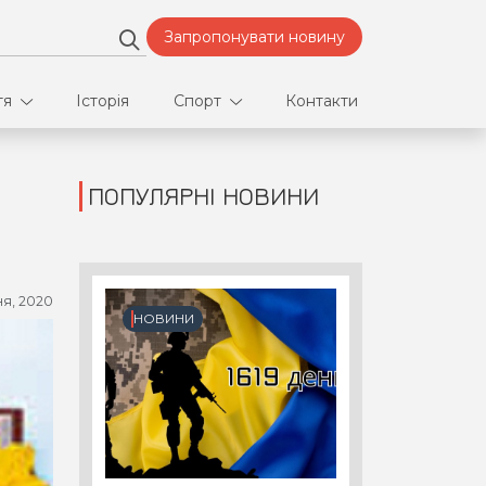
Запропонувати новину
тя
Історія
Спорт
Контакти
ПОПУЛЯРНІ НОВИНИ
део
Футбол
нфлікти
я, 2020
ртнери
НОВИНИ
орт