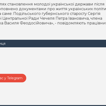
ях становлення молодої української держави після
оповнено документами про життя українських політ
 а саме: Подільського губернського старосту Сергія
ї Центральної Ради Чечеля Петра Івановича, члена
ка Василя Феодосійовича», - повідомляють працівн
иця
ас у Telegram