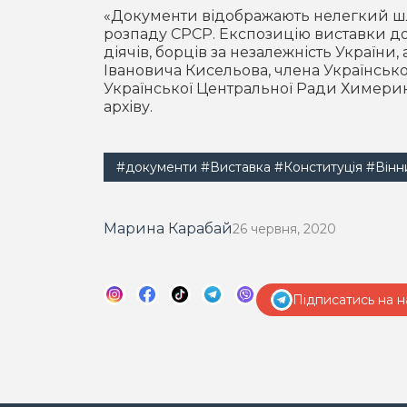
«Документи відображають нелегкий шл
розпаду СРСР. Експозицію виставки д
діячів, борців за незалежність України,
Івановича Кисельова, члена Українсько
Української Центральної Ради Химери
архіву.
#документи
#Виставка
#Конституція
#Вінн
Марина Карабай
26 червня, 2020
Підписатись на н