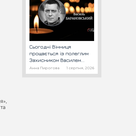
Сьогодні Вінниця
прощається із полеглим
Захисником Василем
Барановським "Шторм"
Анна Пирогова
1 серпня, 2026
я»,
 та