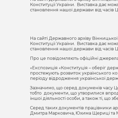
Конституції України. Виставка дає мо
становлення нашої держави від часів Ц
На сайті Державного архіву Вінницько
Конституції України. Виставка дає мо
становлення нашої держави від часів Ц
Про це повідомляють офіційні джерела
«Експозиція «Конституція – оберіг дер
простежують розвиток українського кон
періоду відродження української держав
Зазначимо, що серед докуменів часу Ц
тобто документи, що утворилися впродо
іншої діяльності особи, а також ті, що з
Серед таких документів працівники а
Дмитра Марковича, Юхима Щериці та 