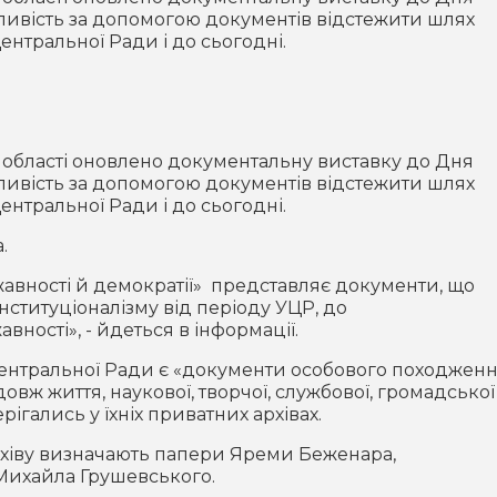
жливість за допомогою документів відстежити шлях
ентральної Ради і до сьогодні.
ї області оновлено документальну виставку до Дня
жливість за допомогою документів відстежити шлях
ентральної Ради і до сьогодні.
.
жавності й демократії» представляє документи, що
ституціоналізму від періоду УЦР, до
ності», - йдеться в інформації.
ентральної Ради є «документи особового походженн
вж життя, наукової, творчої, службової, громадської
берігались у їхніх приватних архівах.
рхіву визначають папери Яреми Беженара,
Михайла Грушевського.