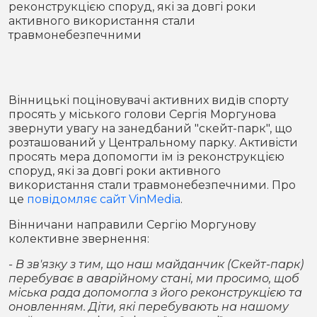
реконструкцією споруд, які за довгі роки
Місто
В кулуарах
активного використання стали
травмонебезпечними
Життя
Історія
Відео
Вінницькі поціновувачі активних видів спорту
Спорт
Конфлікти
просять у міського голови Сергія Моргунова
звернути увагу на занедбаний "скейт-парк", що
розташований у Центральному парку. Активісти
Контакти
Партнери
Футбол
просять мера допомогти їм із реконструкцією
споруд, які за довгі роки активного
Спорт
використання стали травмонебезпечними. Про
Підписатись на нас у Telegram
це
повідомляє сайт VinMedia
.
Вінничани направили Сергію Моргунову
колективне звернення:
- В зв'язку з тим, що наш майданчик (Скейт-парк)
перебуває в аварійному стані, ми просимо, щоб
міська рада допомогла з його реконструкцією та
оновленням. Діти, які перебувають на нашому