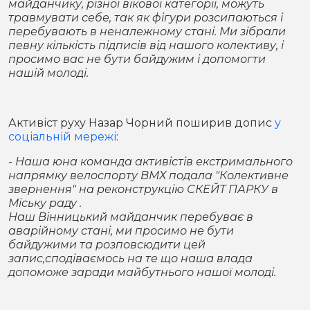
майданчику, різної вікової категорії, можуть
травмувати себе, так як фігури розсипаються і
перебувають в неналежному стані. Ми зібрали
певну кількість підписів від нашого колективу, і
просимо вас не бути байдужим і допомогти
нашій молоді.
Активіст руху Назар Чорний поширив допис
у
соціальній мережі
:
- Наша юна команда активістів екстримального
напрямку велоспорту ВМХ подала "Колективне
звернення" на реконструкцію СКЕЙТ ПАРКУ в
Міську раду .
Наш Вінницький майданчик перебуває в
аварійному стані, ми просимо не бути
байдужими та розповсюдити цей
запис,сподіваємось на те що наша влада
допоможе заради майбутнього нашої молоді.