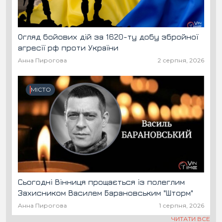
Огляд бойових дій за 1620-ту добу збройної
агресії рф проти України
Анна Пирогова
2 серпня, 2026
МІСТО
Сьогодні Вінниця прощається із полеглим
Захисником Василем Барановським "Шторм"
Анна Пирогова
1 серпня, 2026
ЧИТАТИ ВСЕ