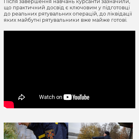
Після завершення навчань курсанти зазначили,
що практичний досвід є ключовим у підготовці
до реальних рятувальних операцій, до ліквідації
яких майбутні рятувальники вже майже готові.