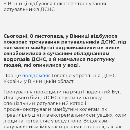
Місто
В кулуарах
У Вінниці відбулося показове тренування
рятувальників ДСНС
Життя
Історія
Відео
Сьогодні, 8 листопада, у Вінниці відбулося
показове тренування рятувальників ДСНС, під
Спорт
Конфлікти
час якого майбутні надзвичайники не лише
ознайомилися з сучасним обладнанням
водолазів ДСНС, а й навчалися порятунку
Контакти
Партнери
Футбол
людей, які опинилися у воді.
Спорт
Про це
повідомляє
Головне управління ДСНС
Підписатись на нас у Telegram
України у Вінницькій області.
Тренування проходили на річці Південний Буг.
Для цього бійці ДСНС спустили на воду
спеціальний рятувальний катер і
продемонстрували майбутнім колегам, як
правильно діяти в екстремальних ситуаціях, коли
людина потрапляє у воду і тоне. Водолази-
рятувальники імітували реальні сценарії, такі як