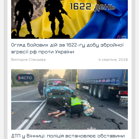
Огляд бойових дій за 1622-гу добу збройної
агресії рф проти України
Вікторія Стасьєва
4 серпня, 2026
МІСТО
ДТП у Вінниці: поліція встановлює обставини